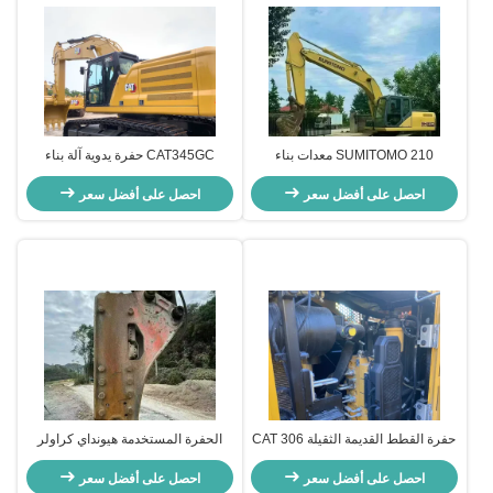
SUMITOMO 210 معدات بناء
CAT345GC حفرة يدوية آلة بناء
مستعملة محفر قديم كفء الوقود
الهندسة الحفر القديمة
للطرق
احصل على أفضل سعر
احصل على أفضل سعر
حفرة القطط القديمة الثقيلة CAT 306
الحفرة المستخدمة هيونداي كراولر
الزاحف حفرة هيدروليكية 5800kg
هيونداي520-9 الحفرة القديمة
احصل على أفضل سعر
52170kg مع محرك الديزل
احصل على أفضل سعر