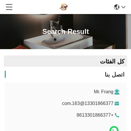
Search Result
كل الفئات
اتصل بنا
Mr. Frang
13301866377@163.com
+8613301866377