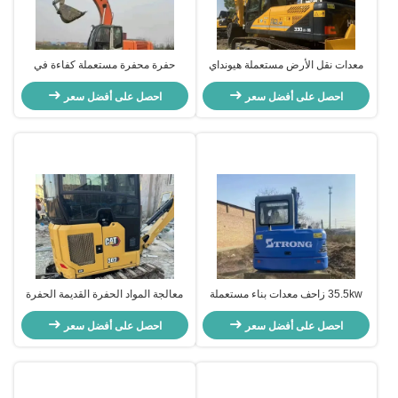
معدات نقل الأرض مستعملة هيونداي
حفرة محفرة مستعملة كفاءة في
330 كراولرل الحفار 32.84 طن يد
استهلاك الوقود HITACHI Zax120 آلة
ثانية
احصل على أفضل سعر
بناء مستعملة
احصل على أفضل سعر
35.5kw زاحف معدات بناء مستعملة
معالجة المواد الحفرة القديمة الحفرة
حفرة يد ثانية TRONG GC68
القليلة Cat302 الأرضية
احصل على أفضل سعر
احصل على أفضل سعر