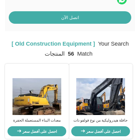
اتصل الآن
[ Old Construction Equipment ]
Your Search
Match
56
المنتجات
حافلة هيدروليكية من نوع فولفو ذات
معدات البناء المستعملة الحفرة
صيانة جيدة فولفو 150D معدات بناء
الكبيرة SUMITOMO SH480 للتعامل
قديمة
احصل على أفضل سعر
مع المواد
احصل على أفضل سعر