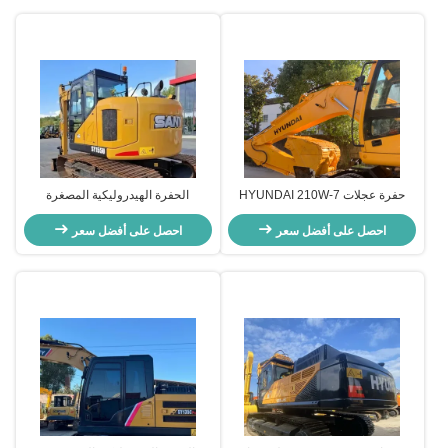
حفرة عجلات HYUNDAI 210W-7
الحفرة الهيدروليكية المصغرة
القديمة ، معدات البناء المستعملة 124
المستخدمة ساني SANY155U حفرة
احصل على أفضل سعر
كيلوواط للعمل في المناجم
البناء القديمة
احصل على أفضل سعر