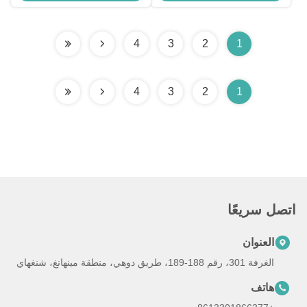
4
3
2
1
4
3
2
1
اتصل سريعًا
العنوان
الغرفة 301، رقم 188-189، طريق دوهي، منطقة مينهانغ، شنغهاي
هاتف