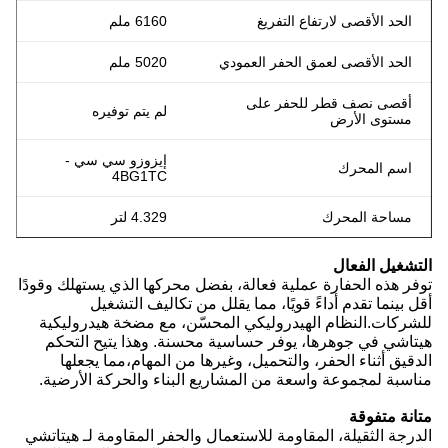
الحد الأقصى لارتفاع التفريغ
6160 ملم
الحد الأقصى لعمق الحفر العمودي
5020 ملم
أقصى نصف قطر للحفر على
لم يتم توفيره
مستوى الأرض
إيزوزو سي سي -
اسم المحرك
4BG1TC
مساحة المحرك
4.329 لتر
التشغيل الفعال
توفر هذه الحفارة عملية فعالة، بفضل محركها الذي يستهلك وقودًا
أقل بينما تقدم أداءً قويًا، مما يقلل من تكاليف التشغيل
للشركات.النظام الهيدروليكي المحسّن، مع مضخة هيدروليكية
هيتاشي في جوهرها، يوفر حساسية محسنة. وهذا يتيح التحكم
الدقيق أثناء الحفر، والتحميل، وغيرها من المهام،مما يجعلها
مناسبة لمجموعة واسعة من المشاريع البناء والحركة الأرضية.
متانة متفوقة
الدرجة الثقيلة، المقاومة للاستعمال والحفر المقاومة لـ هيتاتشي