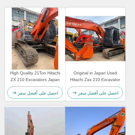
High Quality 21Ton Hitachi
Original in Japan Used
ZX 210 Excavators Japan
Hitachi Zax 210 Excavator
Original 210 Earth-Moving
Hitachi Zx120 ZX200
Hydraulic Machinery Used
Excavator on Sale
احصل على أفضل سعر
احصل على أفضل سعر
Excavators