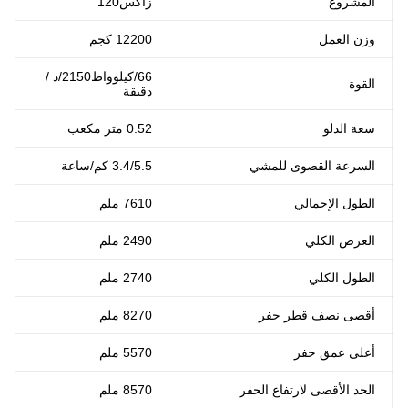
المشروع
زاكس120
وزن العمل
12200 كجم
66/
كيلوواط
2150/د /
القوة
دقيقة
سعة الدلو
0.52 متر مكعب
السرعة القصوى للمشي
3.4/5.5 كم/ساعة
الطول الإجمالي
7610 ملم
العرض الكلي
2490 ملم
الطول الكلي
2740 ملم
أقصى نصف قطر حفر
8270 ملم
أعلى عمق حفر
5570 ملم
الحد الأقصى لارتفاع الحفر
8570 ملم