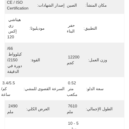
CE / ISO 
مكان المنشأ:
الصين
إصدار الشهادات:
Certification
هيتاشي 
حفر 
زي 
التطبيق:
موديلبوتا:
البناء
إكس 
120
66/
كيلوواط 
12200 
وزن العمل:
القوة:
2150/
كجم
دورة في 
الدقيقة
3.4/5.5 
0.52 
سعة الدلو:
متر 
السرعة القصوى للمشي:
كم/
مكعب
ساعة
2490 
7610 
الطول الإجمالي:
العرض الكلي:
ملم
ملم
5 - 10 