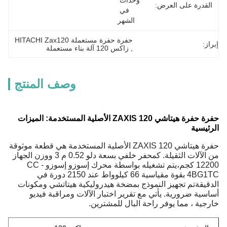
وحدات 
القدرة على العرض:
في 
الشهر
حفرة حفرة مستعملة HITACHI Zax120
إبراز:
, 
زاكس 120 آلة بناء مستعملة
وصف المنتج
حفرة حفرة هيتاشي ZAXIS 120 الأصلية المستخدمة: الميزات
الرئيسية
حفرة هيتاشي ZAXIS 120 الأصلية المستخدمة هي قطعة موثوقة
من الآلات الثقيلة. كمحفر خلفي بسعة دلو 0.52 م 3 ووزن الجهاز
12200 كجم،يتم تشغيله بواسطة محرك إسوزو إسوزو CC -
4BG1TC بقوة مقياسية 66 كيلوواط عند 2150 دورة في
الدقيقةتم تجهيز النموذج بمضخة هيدروليكية هيتاتشي ومكونات
أساسية ضرورية. يأتي مع تقرير اختبار الآلات ومراقبة فيديو
خارجية ، مما يوفر راحة البال للمشترين.