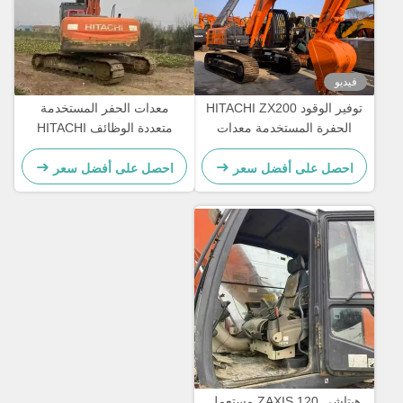
فيديو
توفير الوقود HITACHI ZX200
معدات الحفر المستخدمة
الحفرة المستخدمة معدات
متعددة الوظائف HITACHI
تحريك الأرض 20300 كجم
Zax120 للتعدين الصخري
احصل على أفضل سعر
احصل على أفضل سعر
هيتاشي ZAXIS 120 مستعمل