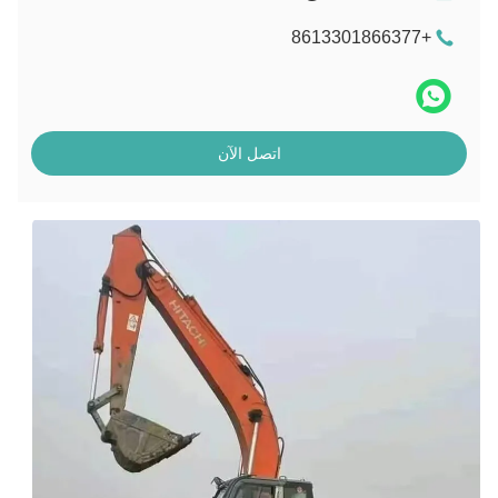
+8613301866377
اتصل الآن