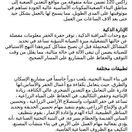
زاكس 120 تضمن متانة متفوقة.من مواقع التعدين الصعبة إلى
مناطق البناء الصعبةالمكونات الأساسية عالية الجودة تساهم في
موثوقيتها على المدى الطويل، مما يسمح لها بالعمل بشكل جيد
حتى بعد آلاف الساعات من العمل.
الإدارة الذكية
مع وحدات المراقبة الذكية ، توفر حفرة الحفر معلومات مفصلة
عن حالتها التشغيلية.ميزة الصيانة التنبؤية تساعد في تحديد
المشاكل المحتملة قبل أن تصبح مشاكل كبيرةهذا النهج الاستباقي
للصيانة يضمن أن تبقى الآلة في حالة مثالية، مما يقلل من وقت
التوقف والحفاظ على المشاريع على المسار الصحيح.
تطبيقات مختلفة
في بناء البنية التحتية، يلعب دوراً حاسماً في مشاريع الإسكان
والطرق، حيث يتعامل بكفاءة مع أعمال الحفر والأساس.انها
قادرة على التعامل مع التعدين الصخري عالي الكثافة، زيادة
الإنتاجية وخفض التكاليف. في الحفاظ على المياه الزراعية ،
تساعد في حفر القنوات واستصلاح الأراضي الزراعية ، وتحسين
الري والإنتاج الزراعي.,يقوم بتنفيذ مهام تحسين الحديقة وتجديد
المناظر الطبيعية. أثناء الهدم وإعادة الإعمار ، يقوم بتنظيف
المباني القديمة والحطام بسرعة. في البنية التحتية الصناعية ،أنه
يؤدي بفعالية مهام العمل على الأرض في بناء منشآت المصنع،
التكيف مع الظروف الصناعية القاسية.