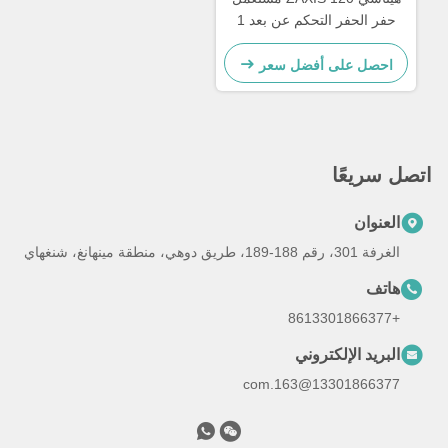
حفر الحفر التحكم عن بعد 1
طن الحمل للبناء
احصل على أفضل سعر
اتصل سريعًا
العنوان
الغرفة 301، رقم 188-189، طريق دوهي، منطقة مينهانغ، شنغهاي
هاتف
+8613301866377
البريد الإلكتروني
13301866377@163.com