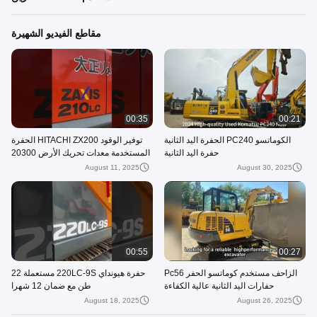
مقاطع الفيديو الشهيرة
00:35
00:21
الكوماتسو PC240 الحفرة اليد الثانية
توفير الوقود HITACHI ZX200 الحفرة
حفرة اليد الثانية
المستخدمة معدات تحريك الأرض 20300
كجم
August 11, 2025
August 30, 2025
00:55
00:27
الزاحف مستخدم كوماتسو الحفر Pc56
حفرة هيونداي 220LC-9S مستعملة 22
حفارات اليد الثانية عالية الكفاءة
طن مع ضمان 12 شهرا
التشغيلية
August 18, 2025
August 26, 2025