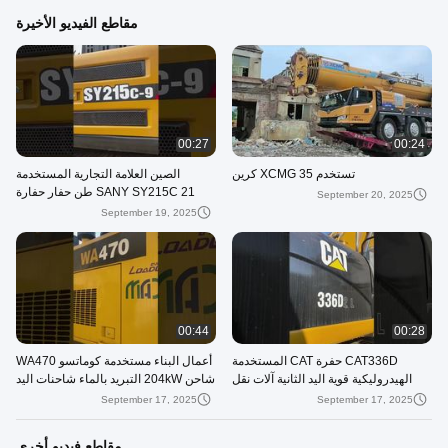
مقاطع الفيديو الأخيرة
00:27
00:24
تستخدم XCMG 35 كرين
الصين العلامة التجارية المستخدمة
SANY SY215C 21 طن حفار حفارة
September 20, 2025
SANY215 للبيع
September 19, 2025
00:44
00:28
CAT336D حفرة CAT المستخدمة
أعمال البناء مستخدمة كوماتسو WA470
الهيدروليكية قوية اليد الثانية آلات نقل
شاحن 204kW التبريد بالماء شاحنات اليد
الأرض
الثانية
September 17, 2025
September 17, 2025
مقاطع فيديو أخرى