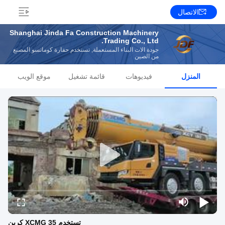
الاتصال
Shanghai Jinda Fa Construction Machinery
Trading Co., Ltd.
جودة آلات البناء المستعملة, تستخدم حفارة كوماتسو المصنع
من الصين
المنزل
فيديوهات
قائمة تشغيل
موقع الويب
تستخدم XCMG 35 كرين