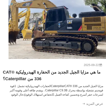
2025-09-2
ما هي مزايا الجيل الجديد من الحفارة الهيدروليكية CAT®
336 من Caterpillar؟
مزايا الجيل الجديد من CaterpillarCAT® 336الحفارات الهيدروليكية تشمل: 1قوة
قويةيتم تشغيله بواسطة محرك Caterpillar C9.3B ، ويقدم طاقة أعلى وقومة أكبر
لسرعات حفر أسرع وتحسين كفاءة العمل.2انخفاض استهلاك الوقودإدخال الوقود
تروني وتكنولوجيا التحكم الذكية تحكم بدقة كمية وقتاً لإدخال الوقود، مما يقلل م...
 المزيد