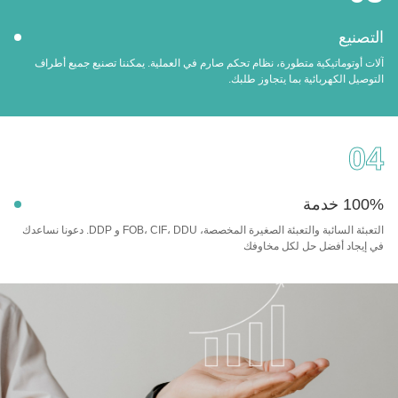
صنيع
 أوتوماتيكية متطورة، نظام تحكم صارم في العملية. يمكننا تصنيع جميع أطراف
صيل الكهربائية بما يتجاوز طلبك.
0
 خدمة
التعبئة السائبة والتعبئة الصغيرة المخصصة، FOB، CIF، DDU و DDP. دعونا نساعدك
إيجاد أفضل حل لكل مخاوفك