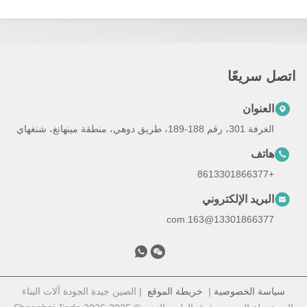
صل سريعًا
العنوان
الغرفة 301، رقم 188-189، طريق دوهي، منطقة مينهانغ، شنغهاي
هاتف
+8613301866377
البريد الإلكتروني
13301866377@163.com
سياسة الخصوصية
|
خريطة الموقع
| الصين جيدة الجودة آلات البناء