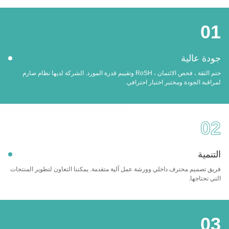
0
ة عالية
ختم الثقة ، فحص الائتمان ، RoSH وتقييم قدرة المورد. الشركة لديها نظام صارم
قبة الجودة ومختبر اختبار احترافي.
0
نمية
ق تصميم محترف داخلي وورشة عمل آلية متقدمة. يمكننا التعاون لتطوير المنتجات
 تحتاجها.
0