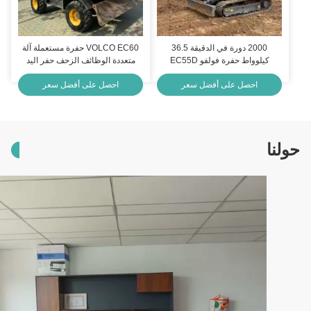
2000 دورة في الدقيقة 36.5
VOLCO EC60 حفرة مستعملة آلة
كيلوواط حفرة فولفو EC55D
متعددة الوظائف الزحف حفر اليد
مستعملة معدات البناء
الثانية
احصل على أفضل سعر
احصل على أفضل سعر
لنا