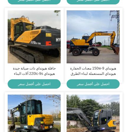
هيونداي 150w-9 معدات الحفارة
حافلة هيونداي ذات صيانة جيدة
هيونداي المستعملة لبناء الطرق
هيونداي 220lc-9s آلات البناء
22400kg
احصل على أفضل سعر
احصل على أفضل سعر