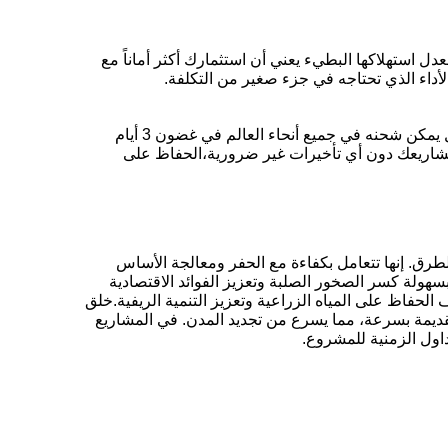
انية.معدل استهلاكها البطيء يعني أن استثمارك أكثر أماناً مع
أداء الذي تحتاجه في جزء صغير من التكلفة.
بفضل مخزوننا الجيد والخدمات اللوجستية الفعالة، نضمن أن جهاز حفر HITACHI المستعمل يمكن شحنه في جميع أنحاء العالم في غضون 3 أيام
 مشاريعك دون أي تأخيرات غير ضرورية،الحفاظ على
مشاريع الإسكان والطرق. إنها تتعامل بكفاءة مع الحفر ومعالجة الأساس
سهولة كسر الصخور الصلبة وتعزيز الفوائد الاقتصادية
الحفاظ على المياه الزراعية وتعزيز التنمية الريفية.خلق
القديمة بسرعة، مما يسرع من تجديد المدن. في المشاريع
داول الزمنية للمشروع.