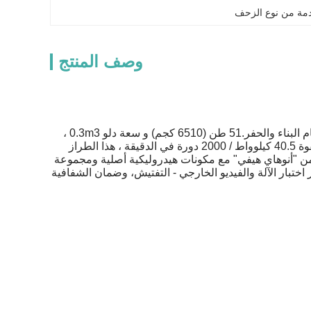
وصف المنتج
حفرة هيتاشي المستعملة هي قطعة رائعة من الآلات الثقيلة، مثالية لمجموعة واسعة من مهام البناء والحفر.51 طن (6510 كجم) و سعة دلو 0.3m3 ،
يصل إلى توازن مثالي بين القوة والقدرة على المناورة. مدعومة بمحرك إسوزو CC-4JG1 بقوة 40.5 كيلوواط / 2000 دورة في الدقيقة ، هذا الطراز
لمتبقيةيأتي من "أنوهاي هيفي" مع مكونات هيدروليكية أصلية ومجموعة
تبار الآلة والفيديو الخارجي - التفتيش، وضمان الشفافية