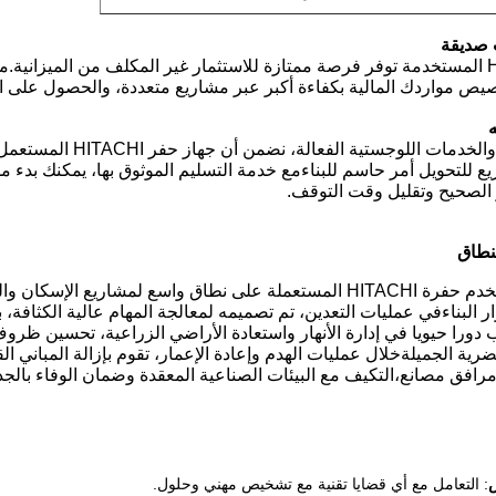
ت صديقة
هذه الحفرة HITACHI المستخدمة توفر فرصة ممتازة للاستثمار غير المكلف من الميز
يص مواردك المالية بكفاءة أكبر عبر مشاريع متعددة، والحصول على ال
ه
ع للتحويل أمر حاسم للبناءمع خدمة التسليم الموثوق بها، يمكنك بدء
الصحيح وتقليل وقت التوقف.
نطاق
في بناء المباني ، تستخدم حفرة HITACHI المستعملة على نطاق واسع ل
البناءفي عمليات التعدين، تم تصميمه لمعالجة المهام عالية الكثافة، ب
 دورا حيويا في إدارة الأنهار واستعادة الأراضي الزراعية، تحسين ظروف 
ضرية الجميلةخلال عمليات الهدم وإعادة الإعمار، تقوم بإزالة المباني 
 مرافق مصانع،التكيف مع البيئات الصناعية المعقدة وضمان الوفاء بالج
: التعامل مع أي قضايا تقنية مع تشخيص مهني وحلول.