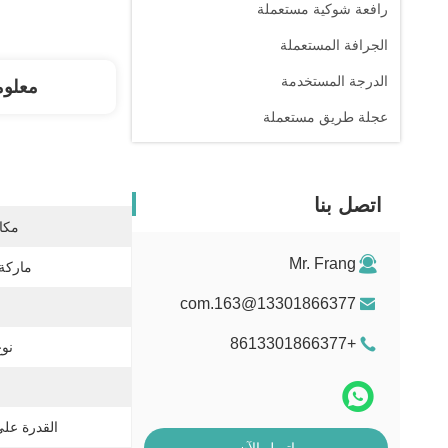
رافعة شوكية مستعملة
الجرافة المستعملة
الدرجة المستخدمة
معلوم
عجلة طريق مستعملة
اتصل بنا
مكان
Mr. Frang
ماركة
13301866377@163.com
+8613301866377
نو
القدرة عل