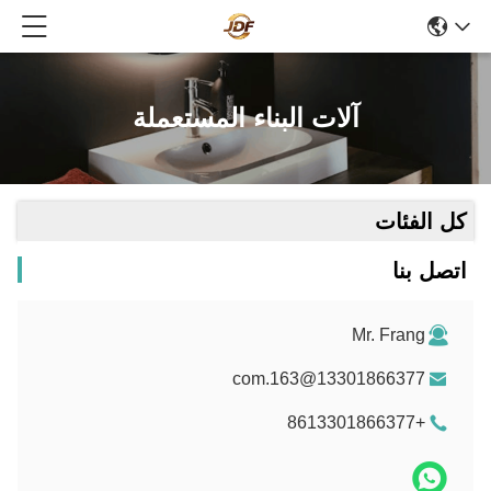
آلات البناء المستعملة
كل الفئات
اتصل بنا
Mr. Frang
13301866377@163.com
+8613301866377