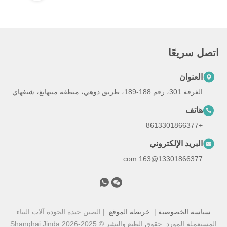
اتصل سريعًا
العنوان
الغرفة 301، رقم 188-189، طريق دوهي، منطقة مينهانغ، شنغهاي
هاتف
+8613301866377
البريد الإلكتروني
13301866377@163.com
سياسة الخصوصية
|
خريطة الموقع
| الصين جيدة الجودة آلات البناء
المستعملة المورد. حقوق الطبع والنشر © 2025-2026 Shanghai Jinda