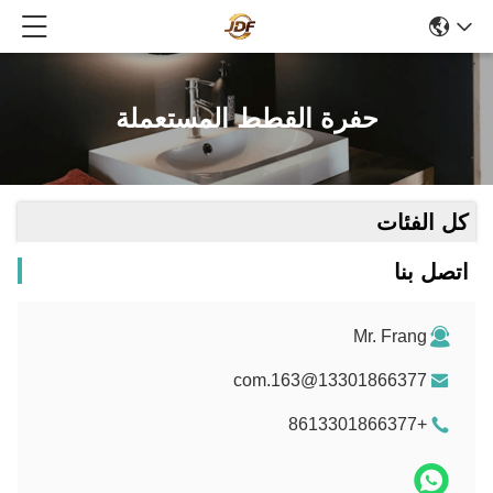
حفرة القطط المستعملة
كل الفئات
اتصل بنا
Mr. Frang
13301866377@163.com
+8613301866377