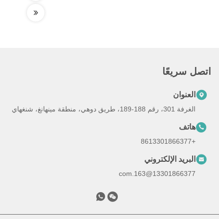
اتصل سريعًا
العنوان
الغرفة 301، رقم 188-189، طريق دوهي، منطقة مينهانغ، شنغهاي
هاتف
+8613301866377
البريد الإلكتروني
13301866377@163.com