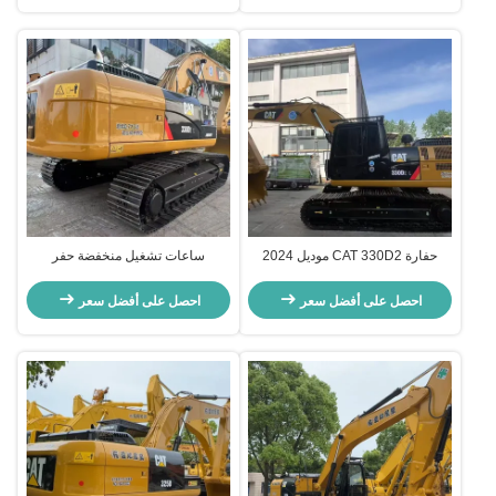
حفارة CAT 330D2 موديل 2024
ساعات تشغيل منخفضة حفر
بساعات عمل قليلة، مزودة بمحرك
CAT330D2 كفاءة الوقود مع تحتية
CAT7.1ACERT وسرعة مقدرة تبلغ
دائمة والقدرة على 30 طن
احصل على أفضل سعر
احصل على أفضل سعر
5.3 كم/ساعة