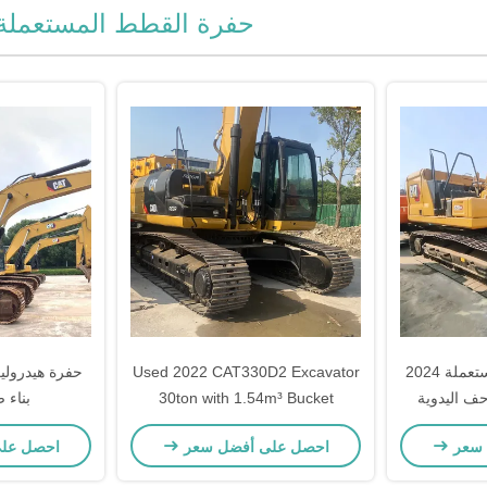
حفرة القطط المستعملة
حفرة CAT 320GC مستعملة 2024
Used 2022 CAT330D2 Excavator
زحف اليدوية
30ton with 1.54m³ Bucket
بناء 
تصدير
 سعر
احصل على أفضل سعر
احصل عل