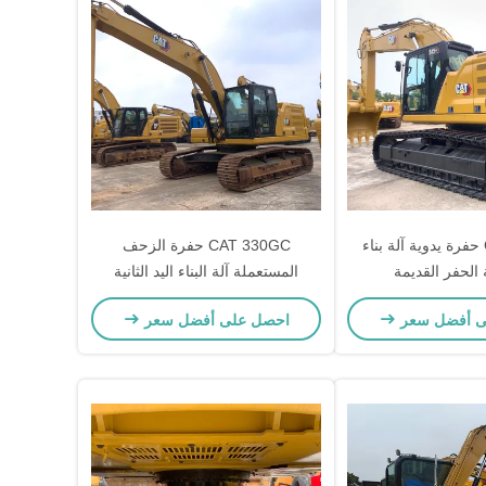
CAT345GC حفرة يدوية آلة بناء
CAT 330GC حفرة الزحف
 الحفر القديمة
المستعملة آلة البناء اليد الثانية
35108kg
ى أفضل سعر
احصل على أفضل سعر