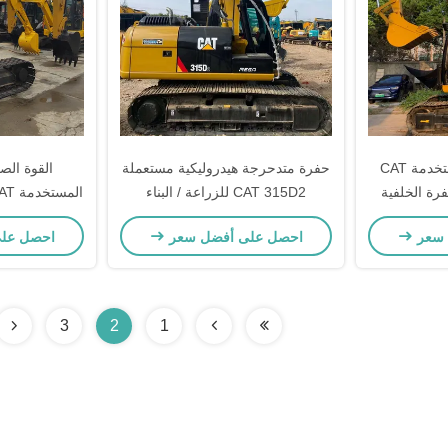
الحفرة الزراعية المستخدمة CAT
حفرة متدحرجة هيدروليكية مستعملة
القوة الصف
حفرة الخلفية
CAT 315D2 للزراعة / البناء
يد حفر 08D
 سعر
احصل على أفضل سعر
احصل عل
3
2
1