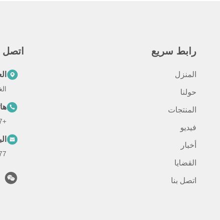
رابط سريع
اتصل س
المنزل
ال
الغرفة 301، رقم 88
حولنا
ها
المنتجات
+8613301866377
فيديو
الب
أخبار
com
القضايا
اتصل بنا