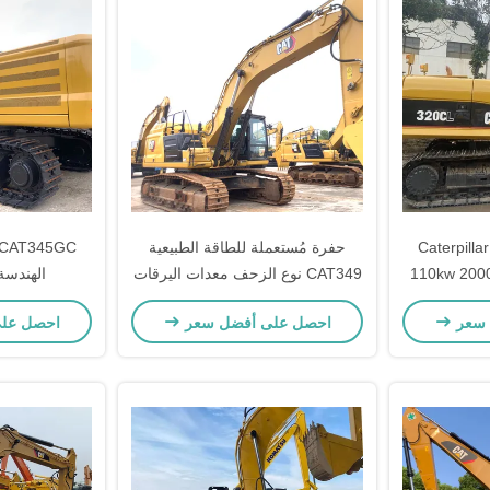
فئة 320 المستخدمة Caterpillar
حفرة مُستعملة للطاقة الطبيعية
الحفرة المصغرة 110kw 2000rpm
CAT349 نوع الزحف معدات اليرقات
الهندسة
ر
المُستعملة
 سعر
احصل على أفضل سعر
احصل عل