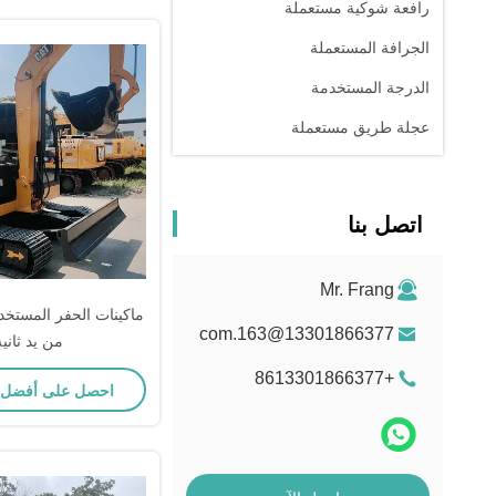
رافعة شوكية مستعملة
الجرافة المستعملة
الدرجة المستخدمة
عجلة طريق مستعملة
اتصل بنا
Mr. Frang
13301866377@163.com
من يد ثانية
+8613301866377
احصل على أفضل