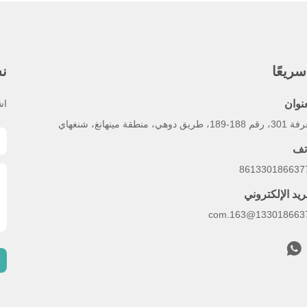
ريعًا
نش
عنوان
اش
1-189، طريق دوهي، منطقة مينهانغ، شنغهاي
تف
ريد الإلكتروني
13301866377@163.