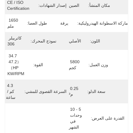
CE / ISO 
مكان المنشأ:
الصين
إصدار الشهادات:
Certification
1650 
ماركة الاسطوانة الهيدروليكية:
يرقة
طول العصا:
ملم
كاتربيلر 
اللون:
الأصلي
نموذج المحرك:
306
34.7 
（47.2 
5800 
وزن العمل:
القوة:
كجم
HP） 
KW/RPM
4.3 
0.25 
سعة الدلو:
السرعة القصوى للمشي:
كم / 
م³
ساعة
5 - 10 
وحدات 
القدرة على العرض:
في 
الشهر