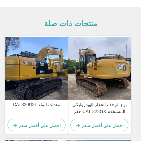
منتجات ذات صلة
نوع الزحف الحفار الهيدروليكي
معدات البناء CAT320D2L
المستخدم CAT 323GX حفر
اليد الثانية 21800kg
احصل على أفضل سعر
احصل على أفضل سعر