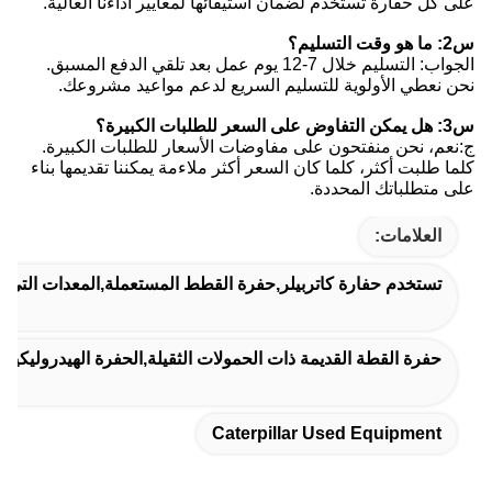
على كل حفارة تستخدم لضمان استيفائها لمعايير أداءنا العالية.
س2: ما هو وقت التسليم؟
الجواب: التسليم خلال 7-12 يوم عمل بعد تلقي الدفع المسبق.
نحن نعطي الأولوية للتسليم السريع لدعم مواعيد مشروعك.
س3: هل يمكن التفاوض على السعر للطلبات الكبيرة؟
ج:نعم، نحن منفتحون على مفاوضات الأسعار للطلبات الكبيرة.
كلما طلبت أكثر، كلما كان السعر أكثر ملاءمة يمكننا تقديمها بناء
على متطلباتك المحددة.
العلامات:
تستخدم حفارة كاتربيلر,حفرة القطط المستعملة,المعدات التي ت
حفرة القطة القديمة ذات الحمولات الثقيلة,الحفرة الهيدروليكية القديمة rawler
Caterpillar Used Equipment