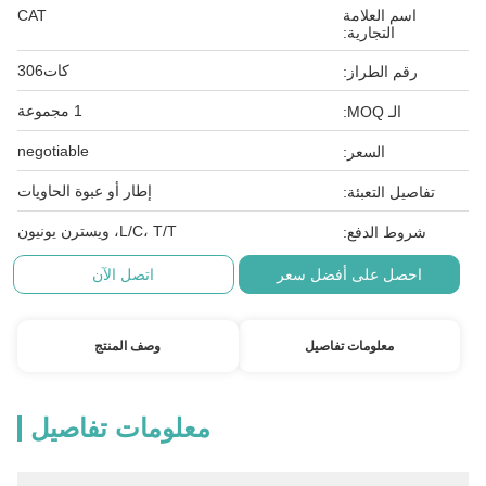
اسم العلامة
CAT
التجارية:
كات306
رقم الطراز:
1 مجموعة
الـ MOQ:
negotiable
السعر:
إطار أو عبوة الحاويات
تفاصيل التعبئة:
L/C، T/T، ويسترن يونيون
شروط الدفع:
احصل على أفضل سعر
اتصل الآن
معلومات تفاصيل
وصف المنتج
معلومات تفاصيل