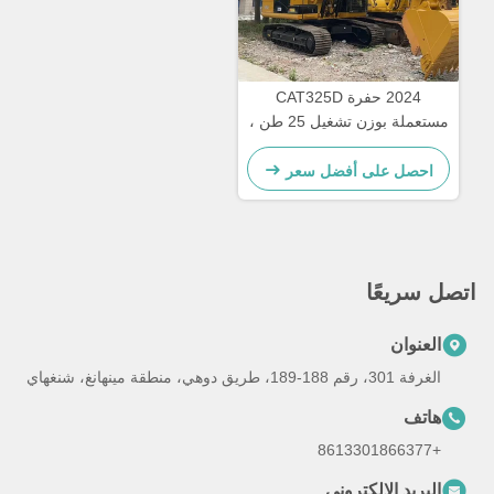
2024 حفرة CAT325D
مستعملة بوزن تشغيل 25 طن ،
سرعة 5.3 كم / ساعة ، وضمان
12 شهرًا
احصل على أفضل سعر
اتصل سريعًا
العنوان
الغرفة 301، رقم 188-189، طريق دوهي، منطقة مينهانغ، شنغهاي
هاتف
+8613301866377
البريد الإلكتروني