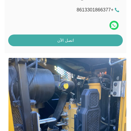
+8613301866377
اتصل الآن