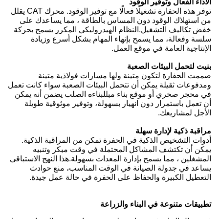
الأداء الفعال وتوفير الوقود
توفر هذه الحفارة تشغيلًا فعالًا مع توفير الوقود. محرك CAT يقلل
من استهلاك الوقود دون المساس بالطاقة ، مما يساعدك على
خفض تكاليف التشغيل.النظام الهيدروليكي المكرر يسمح بحركة
سلسة وفعالة، مما يسمح بإنهاء المهام بشكل أسرع وزيادة
الإنتاجية العامة في موقع العمل.
بنيت لتحمل البيئات الصعبة
صممت الحفارة لتكون متينة ولها مسارات فولاذية متينة
ومدفوعات ثقيلة يمكن أن تتحمل البيئات الصعبة سواء كانت تعمل
في محجر صخري أو موقع بناء مبللبناءه الصلب يضمن أنه يمكن
أن تعمل باستمرار دون انهيار بسهولة، وتوفير موثوقية طويلة
الأجل لمشاريعك.
مراقبة ذكية لإدارة سهلة
أدوات التشخيص الذكية في الحفرة تمكن من المراقبة الذكية.
يمكن أن تكتشف المشاكل المحتملة في وقت مبكر وتنبيه
المشغلين ، مما يسمح بإدارة المعدات بسهولة.هذا النهج الاستباقي
يساعد في جدولة الصيانة في الوقت المناسب، منع حوادث
التعطيل الكبيرة والحفاظ على الحفرة في حالة عمل جيدة.
تطبيقات متنوعة في البناء والزراعة