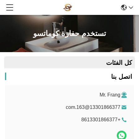
تستخدم حفارة كوماتسو
كل الفئات
اتصل بنا
Mr. Frang
13301866377@163.com
+8613301866377