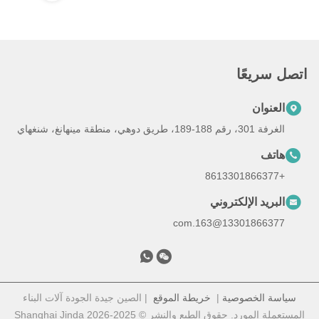
اتصل سريعًا
العنوان
الغرفة 301، رقم 188-189، طريق دوهي، منطقة مينهانغ، شنغهاي
هاتف
+8613301866377
البريد الإلكتروني
13301866377@163.com
سياسة الخصوصية
|
خريطة الموقع
| الصين جيدة الجودة آلات البناء
المستعملة المورد. حقوق الطبع والنشر © 2025-2026 Shanghai Jinda