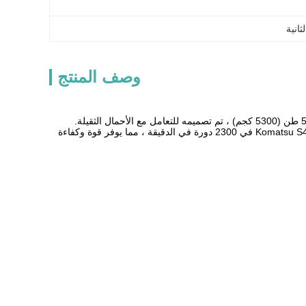
وصف المنتج
يعد Digger komatsu crawler digger جهازًا عالي الأداء مصممة للمطالبة بمهام البناء والتعدين. يزن 5.3 طن (5300 كجم) ، تم تصميمه للتعامل مع الأحمال الثقيلة.
تتراوح سعة الجرافة من 0.055 إلى 0.22 متر مكعب ، ويتم تشغيلها بمحرك Komatsu S4D87E-1 34.5kw 34.5kw في 2300 دورة في الدقيقة ، مما يوفر قوة وكفاءة