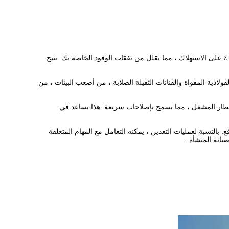
لكفاءة المحسنة لهذا الحفارة هي مغير اللعبة. يوفر محرك Komatsu المخصص للوقود ما يصل إلى 15 ٪ على الاستهلاك ، مما يقلل من نفقات الوقود الخاصة بك. يتيح
ولاذية المقواة والفنانات الثقيلة الصلابة ، من أصعب البيئات ، من
خطار المشغل ، مما يسمح بإصلاحات سريعة. هذا يساعد في
. بالنسبة لعمليات التعدين ، يمكنه التعامل مع المهام المتعلقة
يانة المنشأة.