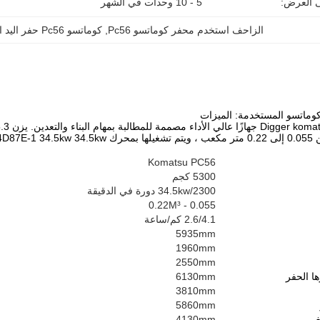
ى العرض:
5 - 10 وحدات في الشهر
الزاحف استخدم محفر كوماتسو Pc56
, 
كوماتسو Pc56 حفر اليد الثانية
وماتسو المستخدمة: الميزات
Komatsu PC56
5300 كجم
34.5kw/2300 دورة في الدقيقة
0.055 - 0.22M³
2.6/4.1 كم/ساعة
5935mm
1960mm
2550mm
 الحفر
6130mm
3810mm
5860mm
4130mm