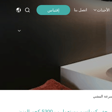
اتصل بنا
إقتباس
الأحداث
حفر كوماتسو مستعمل ب 5300 كجم الوزن