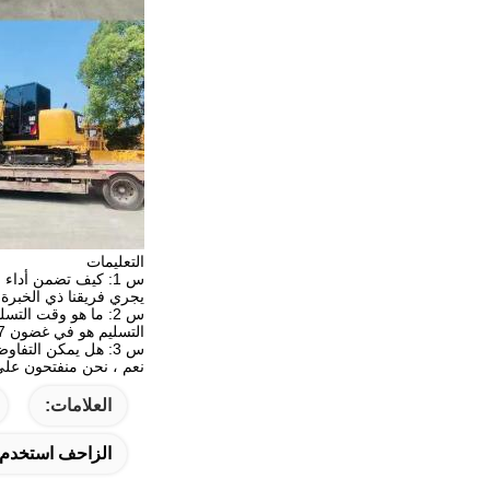
التعليمات
س 1: كيف تضمن أداء الحفارات المستخدمة؟
يجري فريقنا ذي الخبرة 
س 2: ما هو وقت التسليم؟
التسليم هو في غضون 7-12 أيام عمل بعد تلقي الدفعة المقدمة. نضع الأولوية للتسليم السريع لدعم الجداول الزمنية لمشروعك.
س 3: هل يمكن التفاوض على السعر للحصول على طلبات كبيرة؟
نعم ، نحن منفتحون على 
العلامات:
الزاحف استخدم محفر كوماتسو Pc56