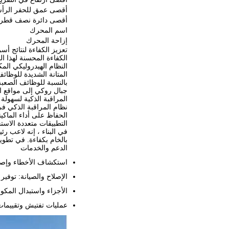
أقصى عمق للحفر الرأ
أقصى دائرة نصف قطر 
اسم المحرك
إزاحة المحرك
تعزيز الكفاءة لنتائج أس
النظام الهيدروليكي المك
المتانة الشديدة للوظائ
بالنسبة للوظائف الصعبة 
جبال روكي إلى مواقع الب
المراقبة الذكية لسهولة 
نظام المراقبة الذكي ف
الحفاظ على أداء الماكينة
التطبيقات متعددة الاس
في البناء ، إنه لاعب رئ
بالخام بكفاءة. في تطوي
الدعم والخدمات
استكشاف الأخطاء وإصلا
الإصلاح والصيانة: توف
الأجزاء واستبدال المكونا
عمليات تفتيش وتقييمات 