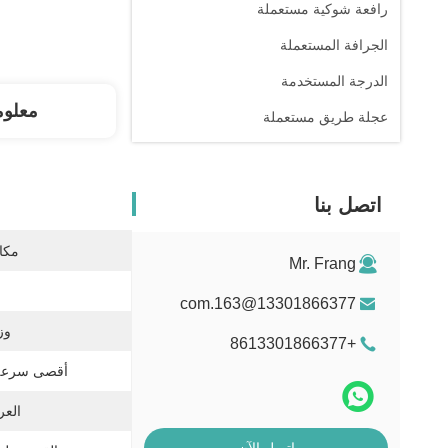
رافعة شوكية مستعملة
الجرافة المستعملة
الدرجة المستخدمة
معلوم
عجلة طريق مستعملة
اتصل بنا
مكان
Mr. Frang
13301866377@163.com
وز
+8613301866377
أقصى سرعة
العر