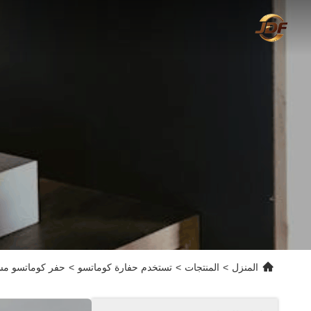
المنزل
>
المنتجات
>
تستخدم حفارة كوماتسو
>
حفر كوماتسو مستعمل ب 5300 كجم الوزن العامل 0.055 - .22m3