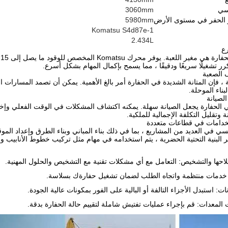
سي
3060mm
الحفر في مستوى الأرض
5980mm
Komatsu S4d87e-1
2.434L
رع
ا
رر تشغيلًا سريعًا ودقيقًا ، مما يسمح بإكمال المهام بشكل أسرع.
ف الصعبة
، فإن المتانة الشديدة في الحفارة أمر بالغ الأهمية. يمكن أن تصمد المسارات الف
ناء الموحلة.
الصيانة
ي الحفارة يجعل الصيانة سهلة. يمكنه اكتشاف المشكلات في الوقت الفعلي وإ
 وتقليل التكلفة الإجمالية للملكية.
تخدامات في قطاعات متعددة
يسي في العديد من المشاريع ، بما في ذلك بناء المباني وبناء الطرق وإعداد الموقع
ر البنية التحتية الحضرية ، يتم استخدامه في مهام مثل تركيب خطوط الأنابيب وص
حها والتشخيص: التعامل مع أي مشكلات تقنية مع التشخيص والحلول المهنية.
ير خدمات منتظمة واتجاه الطلب لضمان تشغيل حفارةك بسلاسة.
ت: استبدل الأجزاء التالفة أو البالية على الفور بمكونات عالية الجودة.
المعدات: قم بإجراء عمليات تفتيش شاملة لتقييم حالة الحفارة بدقة.