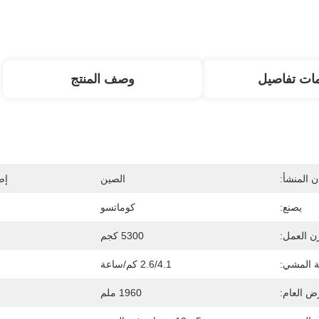
ات تفاصيل
وصف المنتج
 المنشأ:
الصين
إص
يصنع:
كوماتسو
ن العمل:
5300 كجم
 المشي:
2.6/4.1 كم/ساعة
ض العام:
1960 ملم