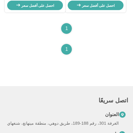
المستخدمة مع 5300kg الوزن العامل
PC240-8 24 طن الحفرة اليابانية
و 0.055 - 0.22m3 سعة دلو
احصل على أفضل سعر
احصل على أفضل سعر
الأصلية العلامة التجارية للبيع
1
1
اتصل سريعًا
العنوان
الغرفة 301، رقم 188-189، طريق دوهي، منطقة مينهانغ، شنغهاي