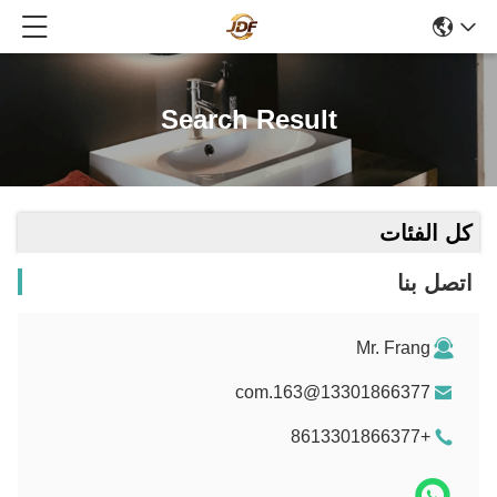
Search Result
كل الفئات
اتصل بنا
Mr. Frang
13301866377@163.com
+8613301866377