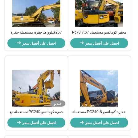
محفر كوماتسو مستعمل Pc78 7.67
257كيلوواط حفرة مستعملة حفرة
طن محفر الزحف اليد الثانية للبناء
كوماتسو PC400-8R للعمل على
احصل على أفضل سعر
نطاق واسع
احصل على أفضل سعر
فيديو
حفارة كوماتسو PC240-8 مستعملة
حفرة كوماتسو PC240 مستعملة مع
بجودة عالية وساعات عمل منخفضة
1.2-1.45m3 سعة دلو 5.5km/h
للبيع
احصل على أفضل سعر
احصل على أفضل سعر
السرعة والطاقة الفائقة المحرك