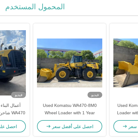
المحمول المستخدم
فيديو
فيديو
Used Kom
Used Komatsu WA470-8M0
أعمال البنا
Wheel Loader with 1 Year
Loader wi
Year Warra
Warranty and 3.60 - 5.20 m³
شاحنات
 سعر
احصل على أفضل سعر
احصل عل
Bucket Capacity