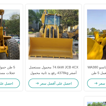
عبء ثقيل 146kW كوماتسو WA380
74.6kW JCB 4CX محمول مستعمل
محمول عجلات مستعمل 5 طن
أصفر 4378kg رفع يد ثانية محمول
عة
الحفرة العجلة تتحرك
التحكم
 سعر
احصل على أفضل سعر
احصل عل