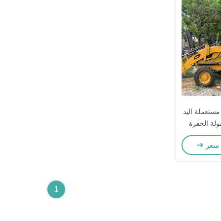
ة مستعملة اليد
 CAT 420F حمولة الحفرة
 سعر
1