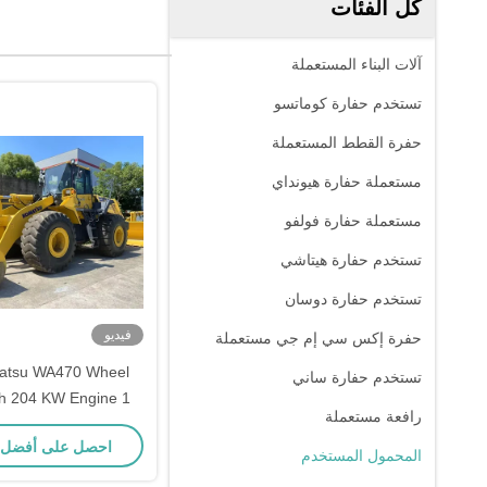
كل الفئات
آلات البناء المستعملة
تستخدم حفارة كوماتسو
حفرة القطط المستعملة
مستعملة حفارة هيونداي
مستعملة حفارة فولفو
تستخدم حفارة هيتاشي
تستخدم حفارة دوسان
فيديو
حفرة إكس سي إم جي مستعملة
atsu WA470 Wheel
تستخدم حفارة ساني
th 204 KW Engine 1
رافعة مستعملة
nty for Earthmoving
احصل على أفضل
Machinery
المحمول المستخدم