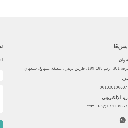
ريعًا
نش
عنوان
اش
1-189، طريق دوهي، منطقة مينهانغ، شنغهاي
تف
ريد الإلكتروني
13301866377@163.