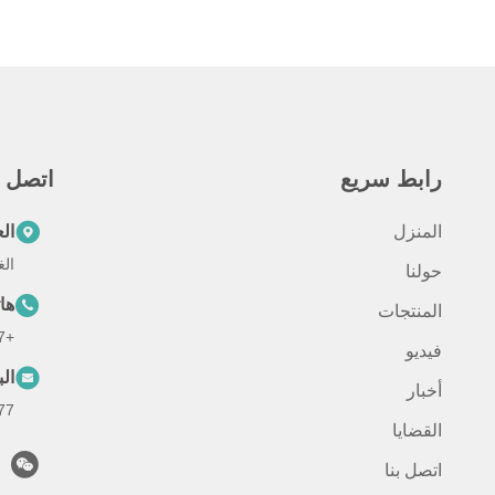
رابط سريع
اتصل س
المنزل
ال
الغرفة 301، رقم 88
حولنا
ها
المنتجات
+8613301866377
فيديو
الب
أخبار
com
القضايا
اتصل بنا