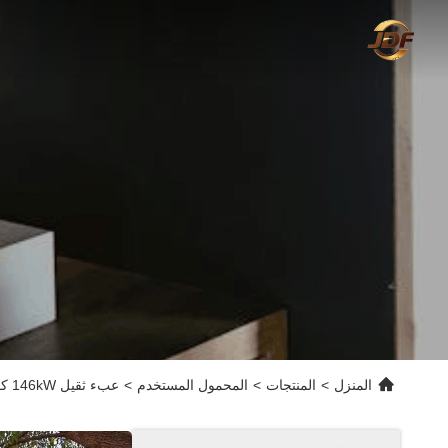
المنزل
>
المنتجات
>
المحمول المستخدم
>
عبء ثقيل 146kW كوماتسو WA380 محمول عجلات مستعمل 5 طن الحمل للزراعة