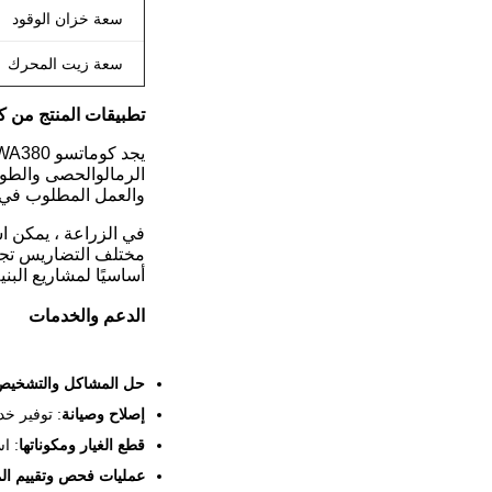
سعة خزان الوقود
سعة زيت المحرك
تطبيقات المنتج من كوماتسو WA380 محمولة ال
الرمالوالحصى والطوب
والعمل المطلوب في م
في الزراعة ، يمكن اس
مختلف التضاريس تجعله
أساسيًا لمشاريع البني
الدعم والخدمات
حل المشاكل والتشخيص
إصلاح وصيانة
: توفير خ
قطع الغيار ومكوناتها
: ا
عمليات فحص وتقييم ال