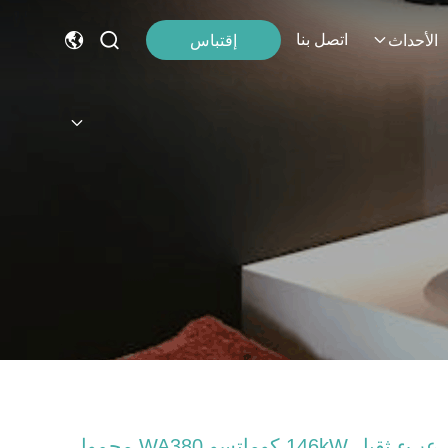
اتصل بنا
إقتباس
الأحداث
عبء ثقيل 146kW كوماتسو WA380 محمول