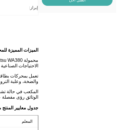
اتصل الآن
إبراز:
الميزات المميزة للمحمل الأمامي 80
الاحتياجات الصناعية المتنوعة.يقدم حمولة 5 أطنان، مم
والضخة، وعلبة الترو
المكعب في حالة تشغي
الوثائق رؤى مفصلة عن
جدول معايير المنتج من كوماتسو WA380 ال
المعلم