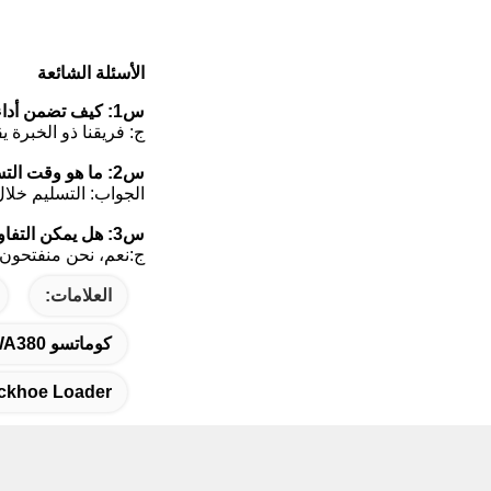
الأسئلة الشائعة
س1: كيف تضمن أداء المحمولة المستخدمة؟
ج: فريقنا ذو الخبرة ي
س2: ما هو وقت التسليم؟
الجواب: التسليم خلال 7-12 يوم عمل بعد تلقي الدفع المسبق. نحن نعطي الأولوية للتسليم السريع لدعم مواعيد
س3: هل يمكن التفاوض على السعر للطلبات الكبيرة؟
ج:نعم، نحن منفتحون ع
العلامات:
كوماتسو WA380 محمول عجلات مستعمل,5 طن حمولة محمول عجلات مستعملة,146 كيلوواط كوماتسو محمول عجلات مستعملة
ckhoe Loader