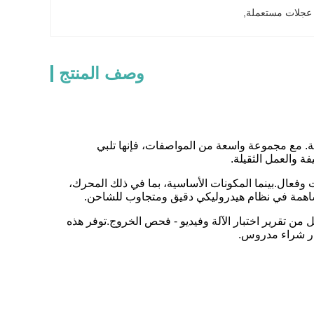
, 
وصف المنتج
ات الثقيلة. مع مجموعة واسعة من المواصفات، فإنها تلبي
 146 كيلوواط، اعتمادا على النموذج، وتقدم كوماتسو WA380 أداء ثابت وفعال.بينما المكونات الأساسية، بما في ذلك المحرك،
ساهمة في نظام هيدروليكي دقيق ومتجاوب للشاحن.
من تقرير اختبار الآلة وفيديو - فحص الخروج.توفر هذه
رار شراء مدروس.