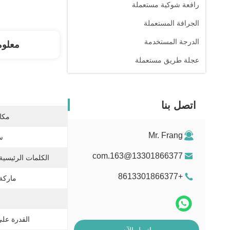
رافعة شوكية مستعملة
الجرافة المستعملة
الدرجة المستخدمة
معلوم
عجلة طريق مستعملة
اتصل بنا
مكان
Mr. Frang
س
13301866377@163.com
الكلمات الرئيسية
+8613301866377
ماركة
القدرة عل