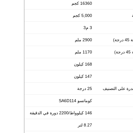
16360 كجم
5,000 كجم
3 م3
ة)
2900 ملم
)
1170 ملم
168 كيلون
147 كيلون
درة على التصنيف
25 درجة
كوماتسو SA6D114
146 كيلوواط/2200 دورة في الدقيقة
8.27 لتر