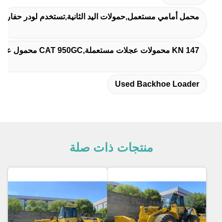
محمل أمامي مستعمل,حمولات اليد الثانية,تستخدم لودر حفار
147 KN محمولات عجلات مستعملة,CAT 950GC محمول عجلات مستعمل,5 طن حمولة محمول عجلات مستعملة
Used Backhoe Loader
منتجات ذات صلة