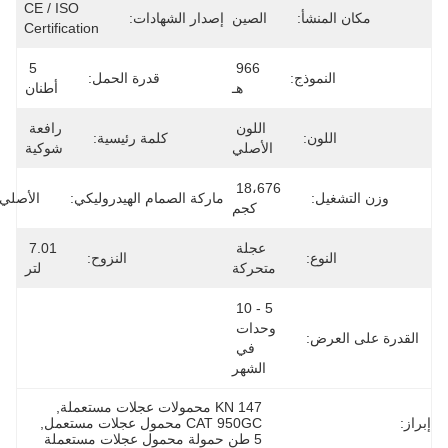
CE / ISO 
مكان المنشأ:
الصين
إصدار الشهادات:
Certification
5 
966 
النموذج:
قدرة الحمل:
هـ
أطنان
اللون 
رافعة 
اللون:
كلمة رئيسية:
الأصلي
شوكية
18،676 
وزن التشغيل:
ماركة الصمام الهيدروليكي:
الأصلي
كجم
عجلة 
7.01 
النوع:
النزوح:
متحركة
لتر
5 - 10 
وحدات 
القدرة على العرض:
في 
الشهر
147 KN محمولات عجلات مستعملة
, 
إبراز:
CAT 950GC محمول عجلات مستعمل
, 
5 طن حمولة محمول عجلات مستعملة