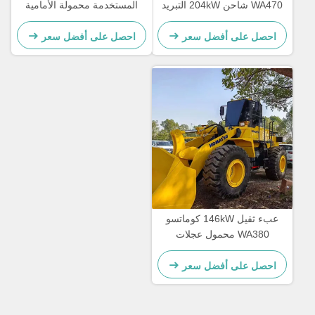
WA470 شاحن 204kW التبريد
المستخدمة محمولة الأمامية
بالماء شاحنات اليد الثانية
الآلات الثقيلة لنقل الطوب
احصل على أفضل سعر
احصل على أفضل سعر
عبء ثقيل 146kW كوماتسو
WA380 محمول عجلات
مستعمل 5 طن الحمل للزراعة
احصل على أفضل سعر