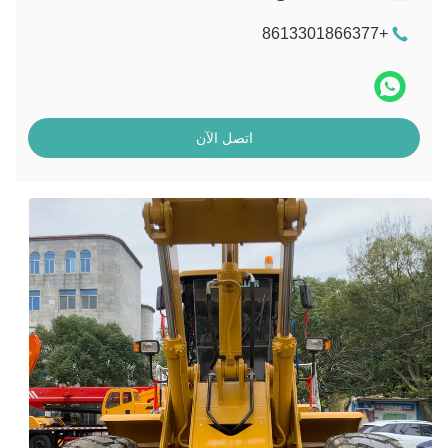
+8613301866377
اتصل الآن