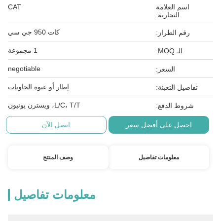
اسم العلامة
CAT
التجارية:
كات 950 جي سي
رقم الطراز:
1 مجموعة
الـ MOQ:
negotiable
السعر:
إطار أو عبوة الحاويات
تفاصيل التعبئة:
L/C، T/T، ويسترن يونيون
شروط الدفع:
احصل على أفضل سعر
اتصل الآن
معلومات تفاصيل
وصف المنتج
معلومات تفاصيل