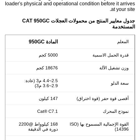
loader's physical and operational condition before it arrives
at your site.
جدول معايير المنتج من محمولات العجلات CAT 950GC
المستخدمة
المعلم
المادة 950GC
قدرة الحمل الاسمية
5000 كجم
وزن تشغيل الآلة
18676 كجم
2.5~4.4 م3 (عادة:
سعة الدلو
2.9~3.6 م3)
أقصى قوة حفر (قوة اختراق)
147 كيلون
نموذج المحرك
Cat® C7.1
القوة الإجمالية المسموح بها (ISO
168 كيلوواط @2200
14396)
دورة في الدقيقة