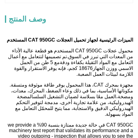
وصف المنتج
الميزات الرئيسية لجهاز تحميل العجلات CAT 950GC المستخدم
محمول عجلات CAT 950GC المستخدم هو قطعة عالية الأداء
من المعدات التي تبرز في السوق.تم تصميمها لتتعامل مع أعمال
التعامل مع المواد الثقيلة بكفاءة ودقةمع 5 طن من الحمل
الاسمي ووزن الجهاز
18676 كجم
، فإنه يوفر الاستقرار والقوة
اللازمة لبيئات العمل الصعبة.
مجهزة بمحرك CAT، هذا المحمول يوفر طاقة موثوقة ومتسقة.
مكوناتها الأساسية، بما في ذلك وعاء الضغط، المحرك، معدات،
ومضخة،العمل معًا بسلاسة لضمان التشغيل السلسالمضخة
الهيدروليكية، من علامة تجارية أخرى، مدمجة لتوفير التحكم
الهيدروليكي الدقيق والاستجابة، مما يتيح للمحمّل التعامل مع
المواد بسهولة.
CAT 950GC في حالة جديدة ممتازة بنسبة 90% we provide a
machinery test report that validates its performance and a
video outgoing - inspection that allows you to see the