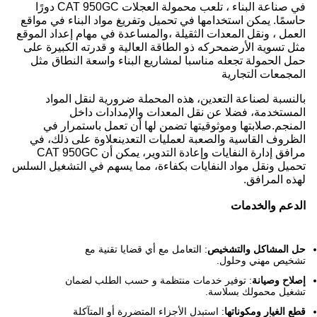
في صناعة البناء ، تلعب محمولة العجلات CAT 950GC دورًا
حاسمًا. يمكن استخدامها في تحميل وتفريغ مواد البناء في مواقع
العمل ، ونقل المعدات الثقيلة ،والمساعدة في مهام إعداد الموقع
مثل تسوية الأرضمحركه ذو الطاقة العالية و قدرته الكبيرة على
حمل الحمولة تجعله مناسبا لمشاريع البناء واسعة النطاق مثل
المجمعات التجارية
بالنسبة لصناعة التعدين، هذه المحملة ضرورية لنقل المواد
المستخدمة، فضلا عن نقل المعدات والإمدادات داخل
المنجم.صلابتها وموثوقيتها تضمن لها أن تعمل باستمرار في
الظروف القاسية والصعبة لعمليات التعدينعلاوة على ذلك، في
مرافق إدارة النفايات وإعادة التدوير، يمكن أن CAT 950GC
تحميل ونقل مواد النفايات بكفاءة، مما يسهم في التشغيل السلس
لهذه المرافق.
الدعم والخدمات
حل المشاكل والتشخيص
: التعامل مع أي قضايا تقنية مع
تشخيص مهني وحلول.
إصلاح وصيانة
: توفير خدمات منتظمة و حسب الطلب لضمان
تشغيل محمولك بسلاسة.
قطع الغيار ومكوناتها
: استبدل الأجزاء المتضررة أو المتآكلة