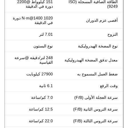
الطاقة الصافية المسجلة (ISO
151 كيلوواط @2200
9249)
دورة في الدقيقة
1020 N·m@1400 دورة
أقصى عزم الدوران
في الدقيقة
النزوح
7.01 لتر
نوع المضخة الهيدروليكية
نوع البستون
248 لتر/دقيقة @سرعة
معدل تدفق المضخة الهيدروليكية
القياسية
ضغط العمل المسموح به
27900 كيلوبايت
وقت الرفع
6.1 ثانية
سرعة العجلة الأولى (F/B)
7.0 كم/ساعة
سرعة التروس الثانية (F/B)
12.5 كم/ساعة
سرعة التروس الثالثة (F/B)
22.0 كم/ساعة