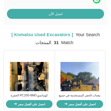
اتصل الآن
[ Komatsu Used Excavators ]
Your Search
Match
31
المنتجات
معدات الحفر المستخدمة في جميع
كوماتسو PC200-8MO الحفرة
أنحاء الأرض KOMATSU 350 للبناء
المستعملة 40 طن كوماتسو الحفرة
الهندسي
احصل على أفضل سعر
التعدينية 103kw 2000rpm
احصل على أفضل سعر