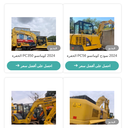
فيديو
فيديو
2024 نموذج كوماتسو PC56 الحفرة
2024 كوماتسو PC350 الحفرة
المستخدمة مع 5300kg الوزن العامل
المستعملة الجودة الموثوقة، خيار فعال
و 0.055 - 0.22m3 سعة دلو
احصل على أفضل سعر
احصل على أفضل سعر
من حيث التكلفة مع تسليم فوري
فيديو