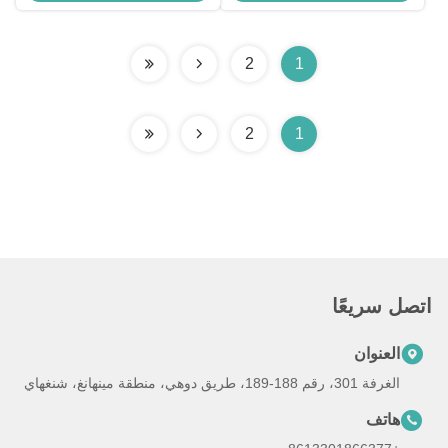
2
1
2
1
اتصل سريعًا
العنوان
الغرفة 301، رقم 188-189، طريق دوهي، منطقة مينهانغ، شنغهاي
هاتف