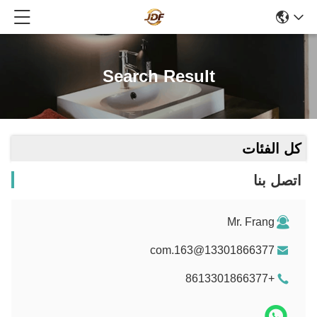
Search Result
كل الفئات
اتصل بنا
Mr. Frang
13301866377@163.com
+8613301866377