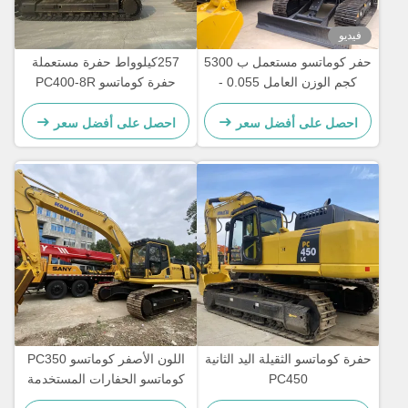
فيديو
حفر كوماتسو مستعمل ب 5300
257كيلوواط حفرة مستعملة
كجم الوزن العامل 0.055 -
حفرة كوماتسو PC400-8R
0.22m3 سعة دلو و
للعمل على نطاق واسع
2.6/4.1km/h سرعة المشي
احصل على أفضل سعر
احصل على أفضل سعر
حفرة كوماتسو الثقيلة اليد الثانية
اللون الأصفر كوماتسو PC350
PC450
كوماتسو الحفارات المستخدمة
32300kg لإنشاء التعدين