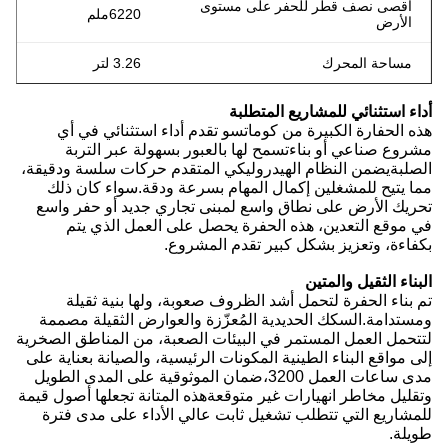
أقصى نصف قطر للحفر على مستوى
6220ملم
الأرض
مساحة المحرك
3.26 لتر
أداء استثنائي للمشاريع المتطلبة
هذه الحفارة الكبيرة من كوماتسو تقدم أداء استثنائي في أي
مشروع صناعي أو بناءتسمح لها بالعبور بسهولة عبر التربة
الصلبةيضمن النظام الهيدروليكي المتقدم حركات سلسة ودقيقة،
مما يتيح للمشغلين إكمال المهام بسرعة ودقة.سواء كان ذلك
تحريك الأرض على نطاق واسع لمبنى تجاري جديد أو حفر واسع
في موقع التعدين، هذه الحفرة يحصل على العمل الذي يتم
بكفاءة، وتعزيز بشكل كبير تقدم المشروع.
البناء الثقيل والمتين
تم بناء الحفرة لتحمل أشد الظروف صعوبة، ولها بنية ثقيلة
ومستدامة.السكك الحديدية المُعزّزة والعوارض الثقيلة مصممة
لتتحمل العمل المستمر في البيئات الصعبة، من المناطق الصخرية
إلى مواقع البناء الطينية المكونات الرئيسية، والصيانة بعناية على
مدى ساعات العمل 3200،ضمان الموثوقية على المدى الطويل
وتقليل مخاطر انهيارات غير متوقعةهذه المتانة تجعلها أصول قيمة
للمشاريع التي تتطلب تشغيل ثابت عالي الأداء على مدى فترة
طويلة.