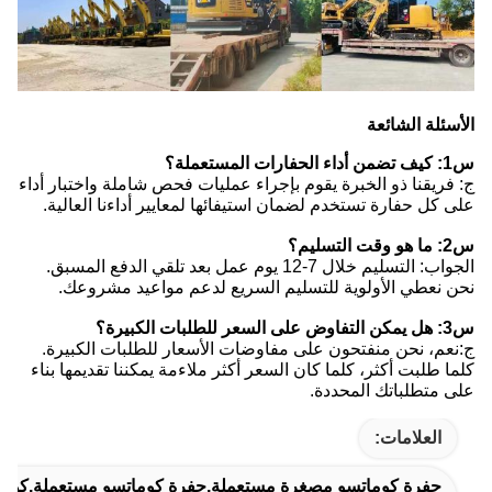
الأسئلة الشائعة
س1: كيف تضمن أداء الحفارات المستعملة؟
ج: فريقنا ذو الخبرة يقوم بإجراء عمليات فحص شاملة واختبار أداء
على كل حفارة تستخدم لضمان استيفائها لمعايير أداءنا العالية.
س2: ما هو وقت التسليم؟
الجواب: التسليم خلال 7-12 يوم عمل بعد تلقي الدفع المسبق.
نحن نعطي الأولوية للتسليم السريع لدعم مواعيد مشروعك.
س3: هل يمكن التفاوض على السعر للطلبات الكبيرة؟
ج:نعم، نحن منفتحون على مفاوضات الأسعار للطلبات الكبيرة.
كلما طلبت أكثر، كلما كان السعر أكثر ملاءمة يمكننا تقديمها بناء
على متطلباتك المحددة.
العلامات:
حفرة كوماتسو مصغرة مستعملة,حفرة كوماتسو مستعملة,كوما