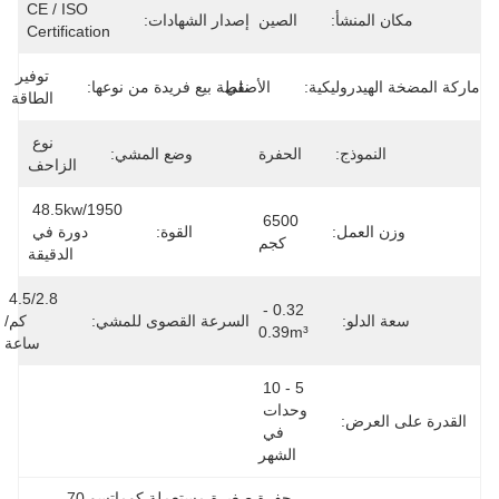
CE / ISO 
مكان المنشأ:
الصين
إصدار الشهادات:
Certification
توفير 
ماركة المضخة الهيدروليكية:
الأصلي
نقطة بيع فريدة من نوعها:
الطاقة
نوع 
النموذج:
الحفرة
وضع المشي:
الزاحف
48.5kw/1950 
6500 
وزن العمل:
القوة:
دورة في 
كجم
الدقيقة
4.5/2.8 
0.32 - 
سعة الدلو:
السرعة القصوى للمشي:
كم/
0.39m³
ساعة
5 - 10 
وحدات 
القدرة على العرض:
في 
الشهر
حفرة صغيرة مستعملة كوماتسو 70
, 