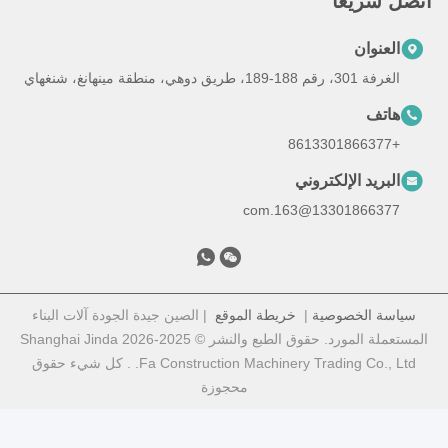
اتصل سريعًا
العنوان
الغرفة 301، رقم 188-189، طريق دوهي، منطقة مينهانغ، شنغهاي
هاتف
+8613301866377
البريد الإلكتروني
13301866377@163.com
سياسة الخصوصية
|
خريطة الموقع
| الصين جيدة الجودة آلات البناء
المستعملة المورد. حقوق الطبع والنشر © 2025-2026 Shanghai Jinda
Fa Construction Machinery Trading Co., Ltd. . كل شيء حقوق
محجوزة