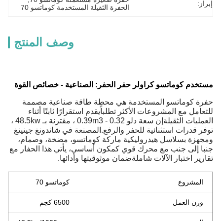
إبراز:
الحفرة الثقيلة المستخدمة كوماتسو 70
وصف المنتج
مستخدم كوماتسو كراولر حفر الحفر: الصناعية - خصائص القوة
حفرة كوماتسو المستخدمة هي محطة طاقة صناعية مصممة
للتعامل مع المشروعات الأكثر تطلباًيقدم استقرارًا ثابتًا أثناء
العمليات الثقيلةإن سعة دلو 0.32 - 0.39m3 ، مقترنة بـ 48.5kw ،
توفر قدرات استثنائية للحفر والرفع.المصنعة في شاندونغ جينينغ
ومجهزة بسلاسل هيدروليكية ماركة كوماتسو، مضخة، وصمام،
جنبا إلى جنب مع محرك قوي كمكون أساسي، يأتي هذا الحفار مع
تقارير اختبار الآلات شاملةضمان موثوقيتها وأدائها.
المشروع
كوماتسو 70
وزن العمل
6500 كجم