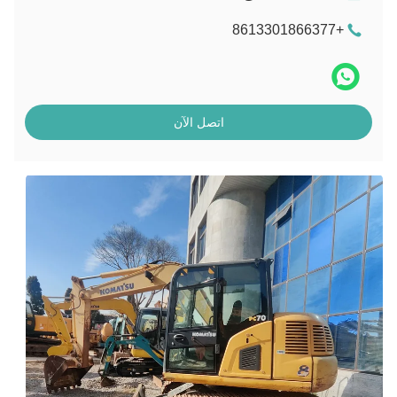
+8613301866377
اتصل الآن