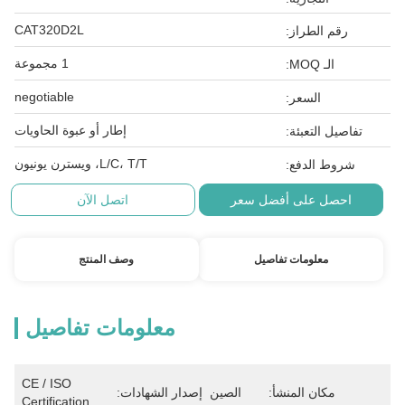
CAT320D2L
رقم الطراز:
1 مجموعة
الـ MOQ:
negotiable
السعر:
إطار أو عبوة الحاويات
تفاصيل التعبئة:
L/C، T/T، ويسترن يونيون
شروط الدفع:
احصل على أفضل سعر
اتصل الآن
معلومات تفاصيل
وصف المنتج
معلومات تفاصيل
CE / ISO 
مكان المنشأ:
الصين
إصدار الشهادات:
Certification