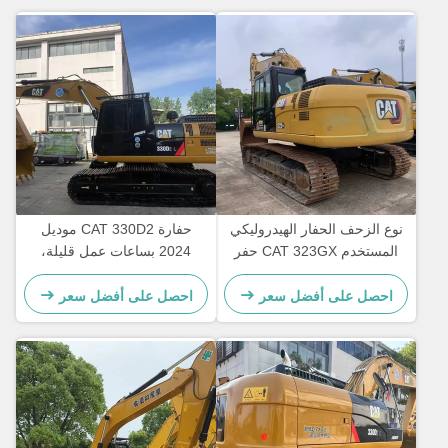
نوع الزحف الحفار الهيدروليكي
حفارة CAT 330D2 موديل
المستخدم CAT 323GX حفر
2024 بساعات عمل قليلة،
اليد الثانية 21800kg
مزودة بمحرك CAT7.1ACERT
وسرعة مقدرة تبلغ 5.3 كم/
احصل على أفضل سعر
احصل على أفضل سعر
ساعة