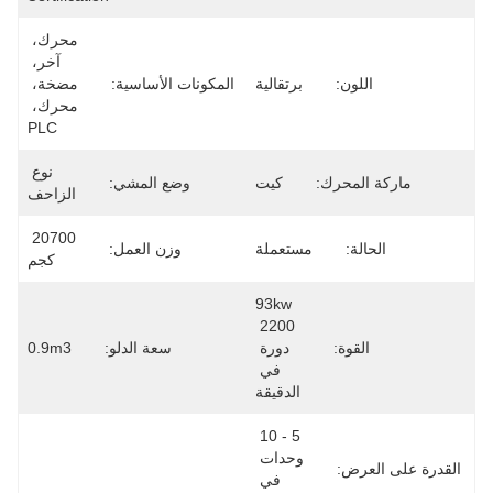
محرك، 
آخر، 
اللون:
برتقالية
المكونات الأساسية:
مضخة، 
محرك، 
PLC
نوع 
ماركة المحرك:
كيت
وضع المشي:
الزاحف
20700 
الحالة:
مستعملة
وزن العمل:
كجم
93kw 
2200 
القوة:
دورة 
سعة الدلو:
0.9m3
في 
الدقيقة
5 - 10 
وحدات 
القدرة على العرض:
في 