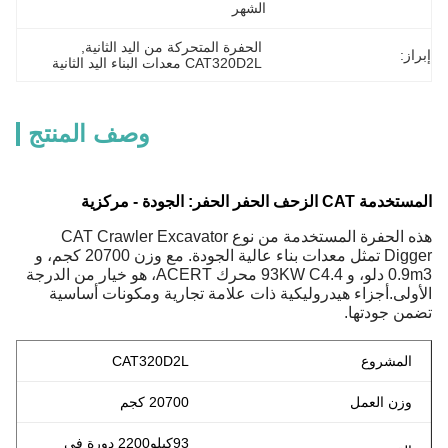
الشهر
الحفرة المتحركة من اليد الثانية
, 
إبراز:
CAT320D2L معدات البناء اليد الثانية
وصف المنتج
المستخدمة CAT الزحف الحفر الحفر: الجودة - مركزية
هذه الحفرة المستخدمة من نوع CAT Crawler Excavator
Digger تمثل معدات بناء عالية الجودة. مع وزن 20700 كجم، و
0.9m3 دلو، و 93KW C4.4 محرك ACERT، هو خيار من الدرجة
الأولى.أجزاء هيدروليكية ذات علامة تجارية ومكونات أساسية
تضمن جودتها.
المشروع
CAT320D2L
وزن العمل
20700 كجم
93
كيلو
2200 دورة في