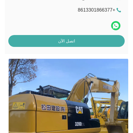
+8613301866377
اتصل الآن