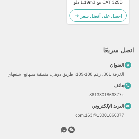
CAT 325D مع 1.19m3 دلو
وعمق حفر 6700mm للعمل
الثقيل
احصل على أفضل سعر
اتصل سريعًا
العنوان
الغرفة 301، رقم 188-189، طريق دوهي، منطقة مينهانغ، شنغهاي
هاتف
+8613301866377
البريد الإلكتروني
13301866377@163.com