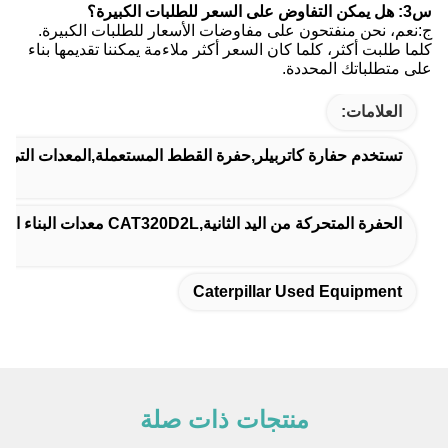
س3: هل يمكن التفاوض على السعر للطلبات الكبيرة؟
ج:نعم، نحن منفتحون على مفاوضات الأسعار للطلبات الكبيرة.
كلما طلبت أكثر، كلما كان السعر أكثر ملاءمة يمكننا تقديمها بناء
على متطلباتك المحددة.
العلامات:
تستخدم حفارة كاتربيلر,حفرة القطط المستعملة,المعدات التي ت
الحفرة المتحركة من اليد الثانية,CAT320D2L معدات البناء اليد الثانية
Caterpillar Used Equipment
منتجات ذات صلة