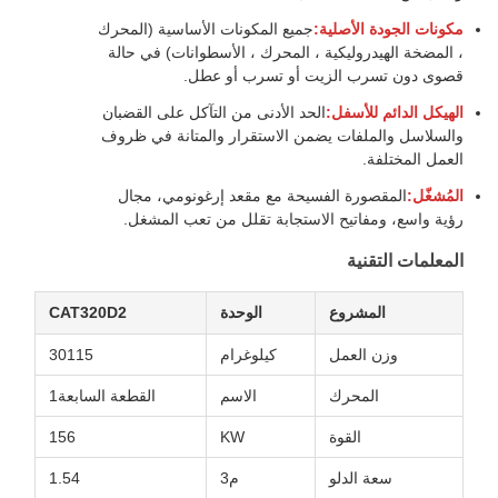
مكونات الجودة الأصلية:
جميع المكونات الأساسية (المحرك
، المضخة الهيدروليكية ، المحرك ، الأسطوانات) في حالة
قصوى دون تسرب الزيت أو تسرب أو عطل.
الهيكل الدائم للأسفل:
الحد الأدنى من التآكل على القضبان
والسلاسل والملفات يضمن الاستقرار والمتانة في ظروف
العمل المختلفة.
المُشغّل:
المقصورة الفسيحة مع مقعد إرغونومي، مجال
رؤية واسع، ومفاتيح الاستجابة تقلل من تعب المشغل.
المعلمات التقنية
المشروع
الوحدة
CAT320D2
وزن العمل
كيلوغرام
30115
المحرك
الاسم
القطعة السابعة1
القوة
KW
156
سعة الدلو
م3
1.54