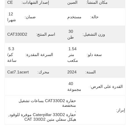
مكان المنشأ:
الصين
إصدار الشهادات:
CE
12 
حالة:
مستخدم
ضمان:
شهرا
30 
وزن التشغيل:
اسم المنتج:
CAT330D2
طن
5.3 
1.54 
سعة دلو:
متر 
السرعة المقدرة:
كم/
مكعب
ساعة
السنة:
2024
محرك:
Cat7.1acert
40 
القدرة على العرض:
مجموعة
حفارة CAT330D2 بساعات تشغيل 
منخفضة
إبراز:
, 
حفارة Caterpillar 330D2 موفرة للوقود
, 
هيكل سفلي متين CAT 330D2