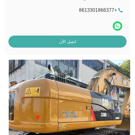
+8613301866377
اتصل الآن