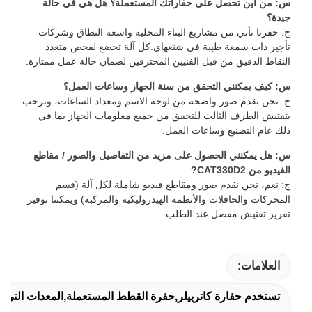
س: من أين تحصل على حفاراتك المستعملة؟ هل هي في حالة
جيدة؟
ج: حفرنا تأتي من مشاريع البناء المحلية واسعة النطاق وشركات
تأجير ذات سمعة طيبة في شنغهاي.كل آلة تخضع لفحص متعدد
النقاط الدقيق من قبل الفنيين المحترفين لضمان حالة عمل ممتازة.
س: كيف يمكنني التحقق من سنة الجهاز وساعات العمل؟
ج: نحن نقدم صور واضحة من لوحة الاسم ومعداد الساعات، ونرحب
بتفتيش الطرف الثالث للتحقق من جميع معلومات الجهاز بما في
ذلك عام التصنيع وساعات العمل.
س: هل يمكنني الحصول على مزيد من التفاصيل والصور / مقاطع
الفيديو من CAT330D2?
ج: نعم، نحن نقدم صور ومقاطع فيديو شاملة لكل آلة (قسم
المحركات والحافلات والأنظمة الهيدروليكية والمركبة) ويمكننا توفير
تقرير تفتيش مفصل عند الطلب.
العلامات:
تستخدم حفارة كاتربيلر,حفرة القطط المستعملة,المعدات التي ت