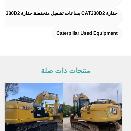
حفارة CAT330D2 بساعات تشغيل منخفضة,حفارة Caterpillar 330D2 موفرة للوقود,هيكل سفلي متين CAT 330D2
Caterpillar Used Equipment
منتجات ذات صلة