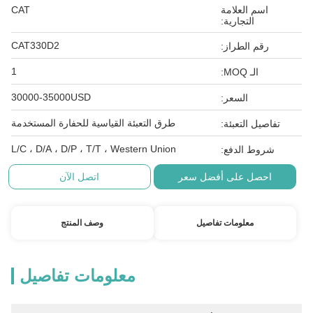
اسم العلامة
CAT
التجارية:
CAT330D2
رقم الطراز:
1
الـ MOQ:
30000-35000USD
السعر:
طرق التعبئة القياسية للحفارة المستخدمة
تفاصيل التعبئة:
L/C ، D/A ، D/P ، T/T ، Western Union
شروط الدفع:
احصل على أفضل سعر
اتصل الآن
معلومات تفاصيل
وصف المنتج
معلومات تفاصيل