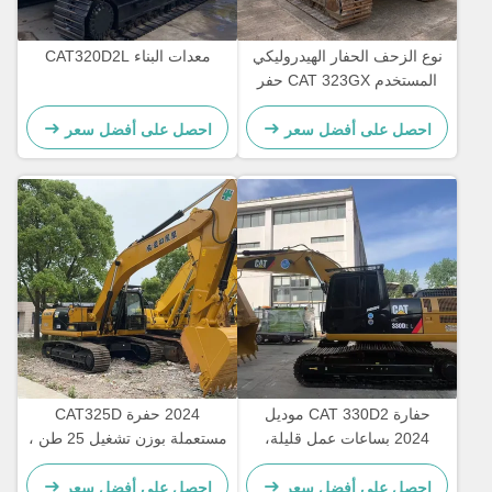
نوع الزحف الحفار الهيدروليكي
معدات البناء CAT320D2L
المستخدم CAT 323GX حفر
اليد الثانية 21800kg
احصل على أفضل سعر
احصل على أفضل سعر
حفارة CAT 330D2 موديل
2024 حفرة CAT325D
2024 بساعات عمل قليلة،
مستعملة بوزن تشغيل 25 طن ،
مزودة بمحرك CAT7.1ACERT
سرعة 5.3 كم / ساعة ، وضمان
وسرعة مقدرة تبلغ 5.3 كم/
12 شهرًا
احصل على أفضل سعر
احصل على أفضل سعر