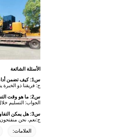
الأسئلة الشائعة
س1: كيف تضمن أداء الحفارات المستعملة؟
ج: فريقنا ذو الخبرة 
س2: ما هو وقت التسليم؟
الجواب: التسليم خلال 7-12 يوم عمل بعد تلقي الدفع المسبق. نحن نعطي الأولوية للتسليم السريع لدعم مواعيد
س3: هل يمكن التفاوض على السعر للطلبات الكبيرة؟
ج:نعم، نحن منفتحون ع
العلامات: