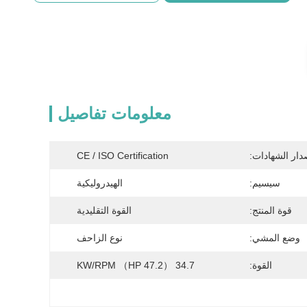
معلومات تفاصيل
دار الشهادات:
CE / ISO Certification
سيسيم:
الهيدروليكية
قوة المنتج:
القوة التقليدية
وضع المشي:
نوع الزاحف
القوة:
34.7 （47.2 HP） KW/RPM