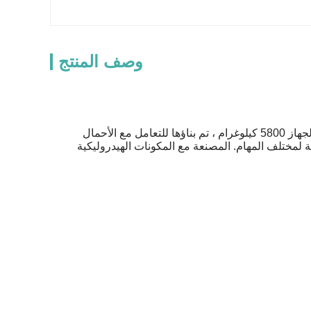
وصف المنتج
حفرة الحفر المستخدمة هي مزيج مثالي من المتانة والكفاءة. مع وزن تشغيل 6 طن ووزن الجهاز 5800 كيلوغرام ، تم بناؤها للتعامل مع الأحمال
لمحرك توفر القوة والقدرة اللازمة لمختلف المهام. المصنعة مع المكونات الهيدروليكية