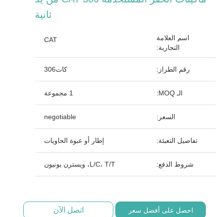
ثانية
اسم العلامة
CAT
التجارية:
رقم الطراز:
كات306
الـ MOQ:
1 مجموعة
السعر:
negotiable
تفاصيل التعبئة:
إطار أو عبوة الحاويات
شروط الدفع:
L/C، T/T، ويسترن يونيون
اتصل الآن
احصل على أفضل سعر