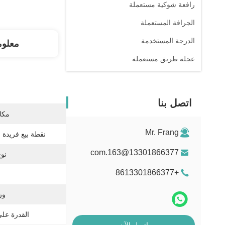
رافعة شوكية مستعملة
الجرافة المستعملة
الدرجة المستخدمة
معلوم
عجلة طريق مستعملة
اتصل بنا
مكان
Mr. Frang
نقطة بيع فريدة 
13301866377@163.com
نو
+8613301866377
وز
القدرة عل