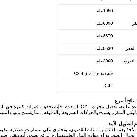
1950ملم
فر
6090ملم
3870ملم
 الحفر
5530ملم
التفريغ
3900ملم
فئة C2.4 ((DI Turbo)
2.4L
 نتائج أسرع
هذه الحفارة توفر كفاءة عالية، بفضل محرك CAT المتقدم. فإنه
وليكي المكرر يسمح بالحركات السريعة والدقيقة، مما يسمح بإنهاء المه
م الطويل الأمد
لأخذ بعين الاعتبار المتانة القصوى، وتحتوي على مسارات فولاذية مقوي
بال الصخرية أو مواقع البناء الطينيةبناءه الدائم يضمن أنه يبقى أص