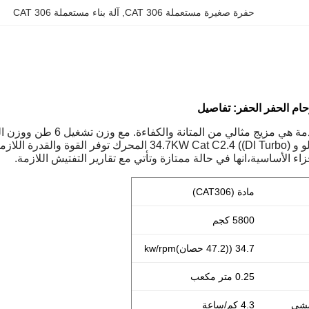
حفرة صغيرة مستعملة CAT 306
, 
آلة بناء مستعملة CAT 306
الثقيلة.25m3 سعة دلو و 34.7KW Cat C2.4 ((DI Turbo) ا
جزاء الأساسية،انها في حالة ممتازة وتأتي مع تقارير التفتيش اللازمة.
مادة (CAT306)
5800 كجم
34.7 ((47.2 حصان)kw/rpm
0.25 متر مكعب
مشي
4.3 كم/ساعة