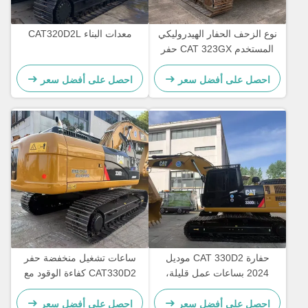
نوع الزحف الحفار الهيدروليكي
معدات البناء CAT320D2L
المستخدم CAT 323GX حفر
اليد الثانية 21800kg
احصل على أفضل سعر
احصل على أفضل سعر
حفارة CAT 330D2 موديل
ساعات تشغيل منخفضة حفر
2024 بساعات عمل قليلة،
CAT330D2 كفاءة الوقود مع
مزودة بمحرك CAT7.1ACERT
تحتية دائمة والقدرة على 30
وسرعة مقدرة تبلغ 5.3 كم/
طن
احصل على أفضل سعر
احصل على أفضل سعر