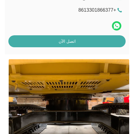
+8613301866377
اتصل الآن