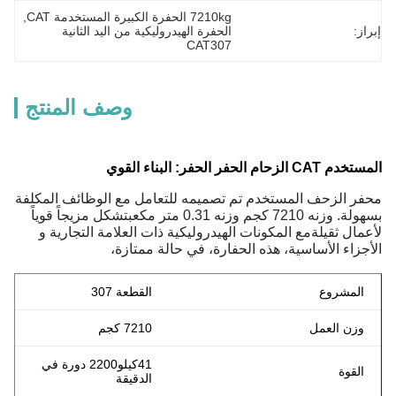
7210kg الحفرة الكبيرة المستخدمة CAT
, 
ز:
الحفرة الهيدروليكية من اليد الثانية 
CAT307
وصف المنتج
 الزحام الحفر الحفر: البناء القوي
ر الزحف المستخدم تم تصميمه للتعامل مع الوظائف المكلفة
بسهولة. وزنه 7210 كجم وزنه 0.31 متر مكعبتشكل مزيجاً قوياً
مال ثقيلةمع المكونات الهيدروليكية ذات العلامة التجارية و
جزاء الأساسية، هذه الحفارة، في حالة ممتازة،
المشروع
القطعة 307
وزن العمل
7210 كجم
41
كيلو
2200 دورة في
القوة
الدقيقة