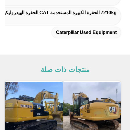
7210kg الحفرة الكبيرة المستخدمة CAT,الحفرة الهيدروليكية من اليد الثانية CAT307
Caterpillar Used Equipment
منتجات ذات صلة