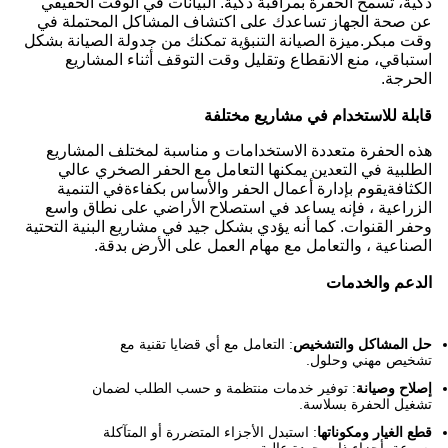
ة، تسمح الحفرة بمراقبة ذكية. البيانات في الوقت الحقيقي
صحة الجهاز تساعدك على اكتشاف المشاكل المحتملة في
 مبكر.ميزة الصيانة التنبؤية تمكنك من جدولة الصيانة بشكل
باقي، منع الانقطاع وتقليل وقت التوقف أثناء المشاريع
رجة.
لة للاستخدام في مشاريع مختلفة
 الحفرة متعددة الاستخدامات و مناسبة لمختلف المشاريع
لبية في التعدين يمكنها التعامل مع الحفر الصخري عالي
ثافةيقوم بإدارة أعمال الحفر والأساس بكفاءةفي التنمية
راعية ، فإنه يساعد في استصلاح الأراضي على نطاق واسع
ر القنوات. كما أنه يؤدي بشكل جيد في مشاريع البنية التحتية
ناعية ، والتعامل مع مهام العمل على الأرض بدقة.
عم والخدمات
المشاكل والتشخيص
: التعامل مع أي قضايا تقنية مع
يص مهني وحلول.
اح وصيانة
: توفير خدمات منتظمة و حسب الطلب لضمان
يل الحفرة بسلاسة.
 الغيار ومكوناتها
: استبدل الأجزاء المتضررة أو المتآكلة