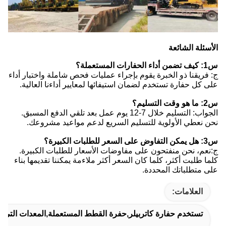
سئلة الشائعة
عملة؟
فريقنا ذو الخبرة يقوم بإجراء عمليات فحص شاملة واختبار أداء
 كل حفارة تستخدم لضمان استيفائها لمعايير أداءنا العالية.
يم؟
الجواب: التسليم خلال 7-12 يوم عمل بعد تلقي الدفع المسبق.
 نعطي الأولوية للتسليم السريع لدعم مواعيد مشروعك.
كبيرة؟
عم، نحن منفتحون على مفاوضات الأسعار للطلبات الكبيرة.
ا طلبت أكثر، كلما كان السعر أكثر ملاءمة يمكننا تقديمها بناء
 متطلباتك المحددة.
العلامات:
تستخدم حفارة كاتربيلر,حفرة القطط المستعملة,المعدات التي تستخدم