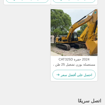
ساعة
2024 حفرة CAT325D
مستعملة بوزن تشغيل 25 طن ،
سرعة 5.3 كم / ساعة ، وضمان
12 شهرًا
احصل على أفضل سعر
صل سريعًا