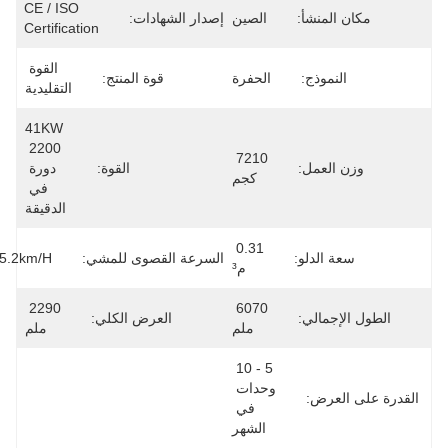
CE / ISO 
مكان المنشأ:
الصين
إصدار الشهادات:
Certification
القوة 
النموذج:
الحفرة
قوة المنتج:
التقليدية
41KW 
2200 
7210 
وزن العمل:
القوة:
دورة 
كجم
في 
الدقيقة
0.31 
سعة الدلو:
السرعة القصوى للمشي:
3.3/5.2km/h
م³
2290 
6070 
الطول الإجمالي:
العرض الكلي:
ملم
ملم
5 - 10 
وحدات 
لقدرة على العرض:
في 
الشهر