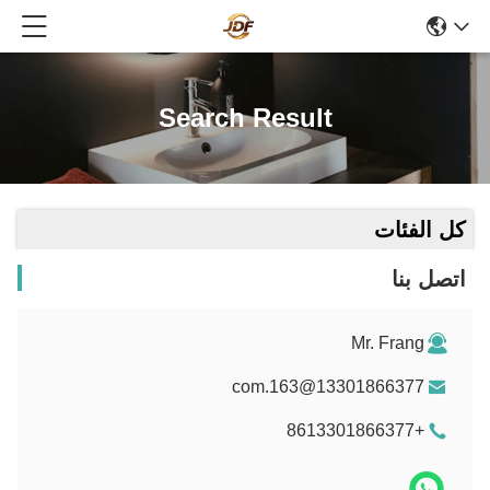
Search Result
كل الفئات
اتصل بنا
Mr. Frang
13301866377@163.com
+8613301866377