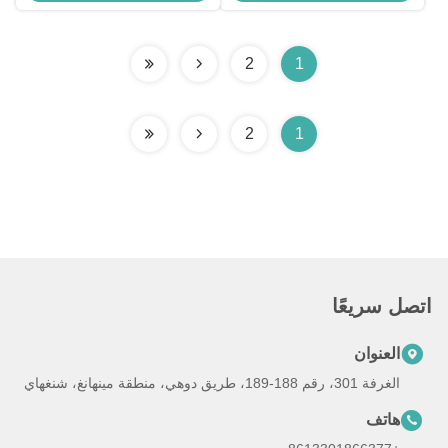
2
1
2
1
اتصل سريعًا
العنوان
الغرفة 301، رقم 188-189، طريق دوهي، منطقة مينهانغ، شنغهاي
هاتف