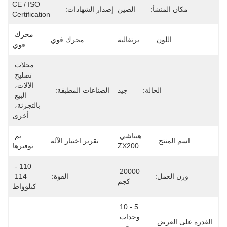
CE / ISO 
مكان المنشأ:
الصين
إصدار الشهادات:
Certification
محرك 
اللون:
برتقالية
محرك قوي:
قوي
محلات 
تصليح 
الآلات، 
الحالة:
جيد
الصناعات المطبقة:
البيع 
بالتجزئة، 
أخرى
هيتاشي 
تم 
اسم المنتج:
تقرير اختبار الآلة:
ZX200
توفيرها
110 - 
20000 
وزن العمل:
القوة:
114 
كجم
كيلوواط
5 - 10 
وحدات 
القدرة على العرض: