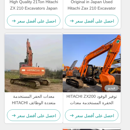
High Quality 21Ton Hitachi
Original in Japan Used
ZX 210 Excavators Japan
Hitachi Zax 210 Excavator
Original 210 Earth-Moving
Hitachi Zx120 ZX200
Hydraulic Machinery Used
Excavator on Sale
احصل على أفضل سعر
احصل على أفضل سعر
Excavators
فيديو
توفير الوقود HITACHI ZX200
معدات الحفر المستخدمة
الحفرة المستخدمة معدات
متعددة الوظائف HITACHI
تحريك الأرض 20300 كجم
Zax120 للتعدين الصخري
احصل على أفضل سعر
احصل على أفضل سعر