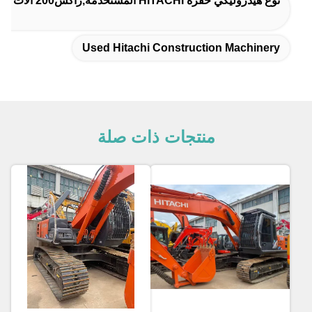
نوع هيدروليكي حفرة HITACHI المستخدمة,زاكس200 آلات البناء يد ثانية
Used Hitachi Construction Machinery
منتجات ذات صلة