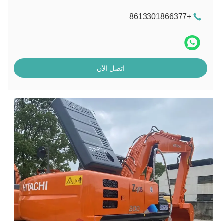
+8613301866377
اتصل الآن