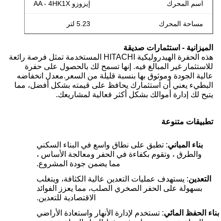
اسم المحرك
إيزوزو AA - 4HK1X
مساحة المحرك
5.23 لتر
الميزانية - استثمارات صديقة
هذه الحفرة الهيدروليكية HITACHI المستخدمة تمثل فرصة رائعة
للاستثمار غير المبالغ فيه. إنها تسمح لك بالحصول على حفرة
عالية الجودة وموثوق بها بنسبة قليلة من السعر.معدل انخفاضه
البطيء يعني أن استثمارك يحافظ على قيمته بشكل أفضل، مما
يتيح لك إدارة أموالك بشكل أكثر فعالية لمشاريعك.
تطبيقات متنوعة
بناء المباني
: تطبق على نطاق واسع في البناء السكني
والطرق ، وتقوم بكفاءة في الحفر ومعالجة الأساس ،
مما يضمن جودة المشروع.
التعدين
: يستهدف عمليات التعدين عالية الكثافة، ويتغلب
بسهولة على الحفر الصخري الصلب، مما يعزز الفوائد
الاقتصادية للتعدين.
بناء الحفظ المائي
: تستخدم لإدارة الأنهار واستعادة الأراضي