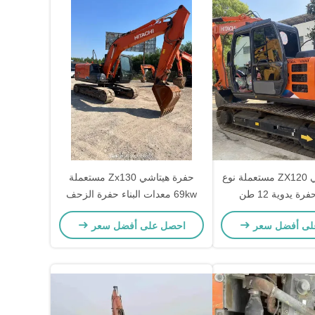
حفرة هيتاشي ZX120 مستعملة نوع
حفرة هيتاشي Zx130 مستعملة
 يدوية 12 طن
69kw معدات البناء حفرة الزحف
لى أفضل سعر
احصل على أفضل سعر