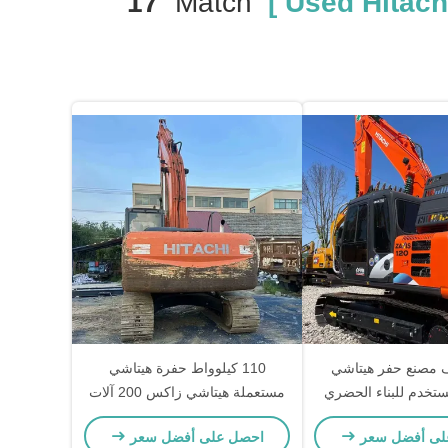
17
Match
 مصنع حفر هيتاشي
110 كيلوواط حفرة هيتاشي
مستعملة هيتاشي زاكس 200 آلات
البناء 19400 كجم
لى أفضل سعر
احصل على أفضل سعر