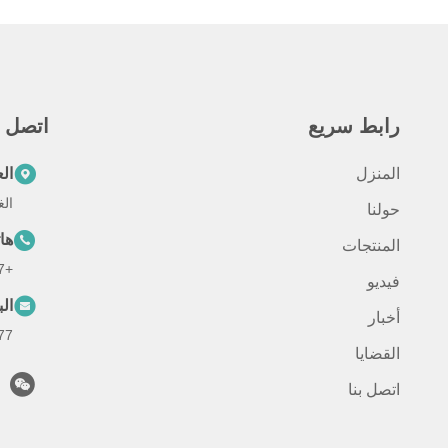
رابط سريع
اتصل س
المنزل
ال
الغرفة 301، رقم 88
حولنا
ها
المنتجات
+8613301866377
فيديو
الب
أخبار
com
القضايا
اتصل بنا