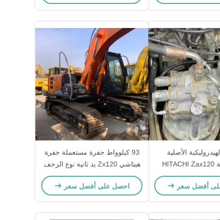
هيدروليكية الأصلية
93 كيلوواط حفرة مستعملة حفرة
المستخدمة HITACHI Zax120
هيتاشي Zx120 يد ثانية نوع الزحف
روليكية لمهندسة البناء
الحفرة
لى أفضل سعر
احصل على أفضل سعر