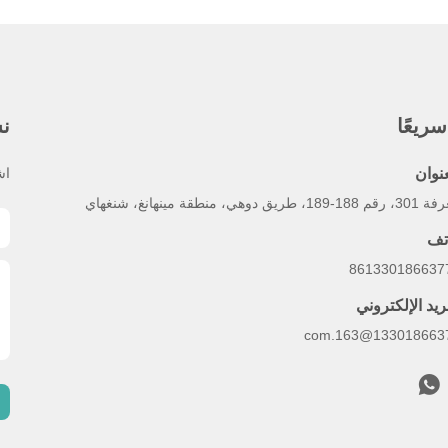
ريعًا
نش
عنوان
اش
1-189، طريق دوهي، منطقة مينهانغ، شنغهاي
تف
ريد الإلكتروني
13301866377@163.