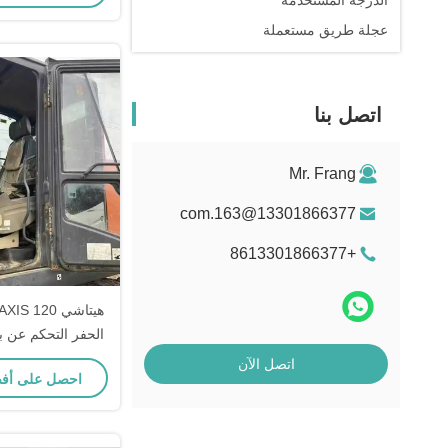
الدرجة المستخدمة
عجلة طريق مستعملة
اتصل بنا
Mr. Frang
13301866377@163.com
+8613301866377
للبنا
اتصل الآن
احصل على أف