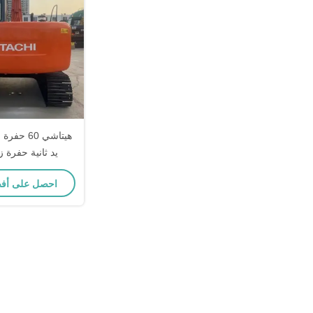
هيتاشي 60
يد ثانية حفرة 
احصل على أف