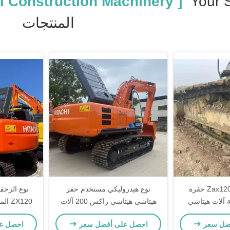
[ Used Hitachi Construction Machinery ]
Your 
المنتجات
التحكم عن بعد Zax120 حفرة
نوع هيدروليكي مستخدم حفر
نوع الزحف
 آلات هيتاشي
هيتاشي هيتاشي زاكس 200 آلات
ZX120 المستخدم للبناء الحضري
ء
البناء يد ثانية
ضل سعر
احصل على أفضل سعر
احصل ع