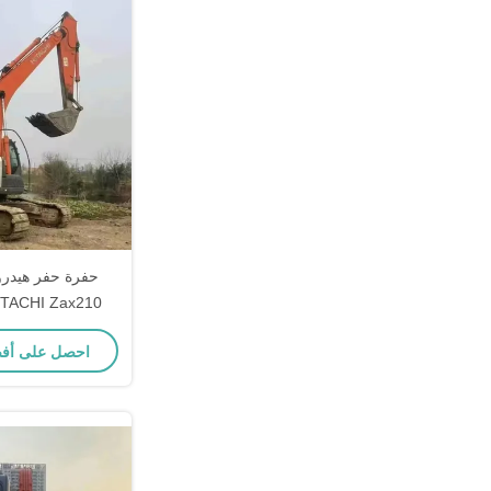
حفرة حفر هيدرو
HITACHI Zax210 لعمل ال
احصل على أف