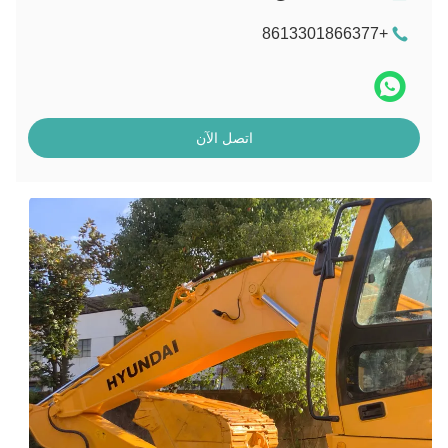
+8613301866377
اتصل الآن