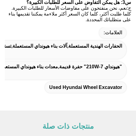
س3: هل يمكن التفاوض على السعر للطلبات الكبيرة؟
ج:نعم، نحن منفتحون على مفاوضات الأسعار للطلبات الكبيرة.
كلما طلبت أكثر، كلما كان السعر أكثر ملاءمة يمكننا تقديمها بناء
على متطلباتك المحددة.
العلامات:
الحفارات الهندية المستعملة,آلات بناء هيونداي المستعملة,تست
"هيونداي 210W-7" حفرة قديمة,معدات بناء هيونداي المستعملة 124 كيلوواط
Used Hyundai Wheel Excavator
منتجات ذات صلة