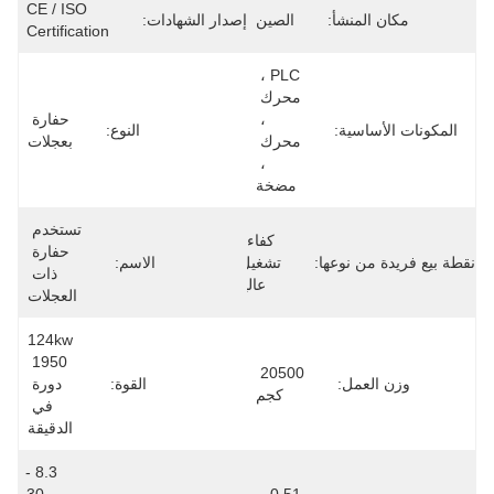
CE / ISO 
مكان المنشأ:
الصين
إصدار الشهادات:
Certification
PLC ، 
محرك 
، 
حفارة 
المكونات الأساسية:
النوع:
محرك 
بعجلات
، 
مضخة
تستخدم 
كفاءة 
حفارة 
نقطة بيع فريدة من نوعها:
تشغيل 
الاسم:
ذات 
عالية
العجلات
124kw 
1950 
20500 
وزن العمل:
القوة:
دورة 
كجم
في 
الدقيقة
8.3 - 