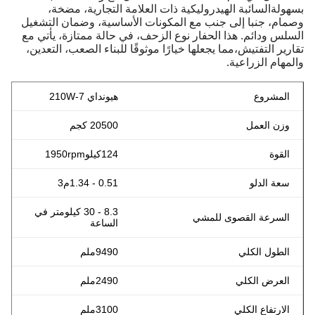
بسهولةالسائبة الهيدروليكية ذات العلامة التجارية، مضخة،
وصمام، جنبا إلى جنب مع المكونات الأساسية، وضمان التشغيل
السلس ودائم. هذا الحفار نوع الزحف، في حالة ممتازة، يأتي مع
تقارير التفتيش،مما يجعلها خيارًا موثوقًا للبناء الصعب، التعدين،
والمهام الزراعية.
المشروع
هيونداي 210W-7
وزن العمل
20500 كجم
القوة
124
كيلو
1950rpm
سعة الدلو
0.51 - 1.34م3
8.3 - 30 كيلومتر في
السرعة القصوى للمشي
الساعة
الطول الكلي
9490ملم
العرض الكلي
2490ملم
الارتفاع الكلي
3100ملم