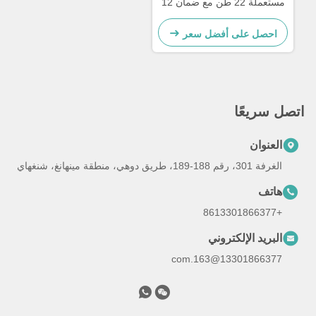
مستعملة 22 طن مع ضمان 12
شهرا
احصل على أفضل سعر
اتصل سريعًا
العنوان
الغرفة 301، رقم 188-189، طريق دوهي، منطقة مينهانغ، شنغهاي
هاتف
+8613301866377
البريد الإلكتروني
13301866377@163.com