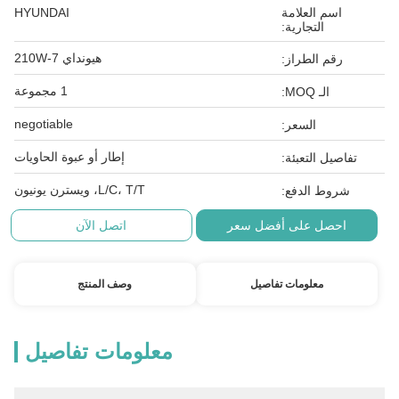
اسم العلامة
HYUNDAI
التجارية:
هيونداي 210W-7
رقم الطراز:
1 مجموعة
الـ MOQ:
negotiable
السعر:
إطار أو عبوة الحاويات
تفاصيل التعبئة:
L/C، T/T، ويسترن يونيون
شروط الدفع:
احصل على أفضل سعر
اتصل الآن
معلومات تفاصيل
وصف المنتج
معلومات تفاصيل