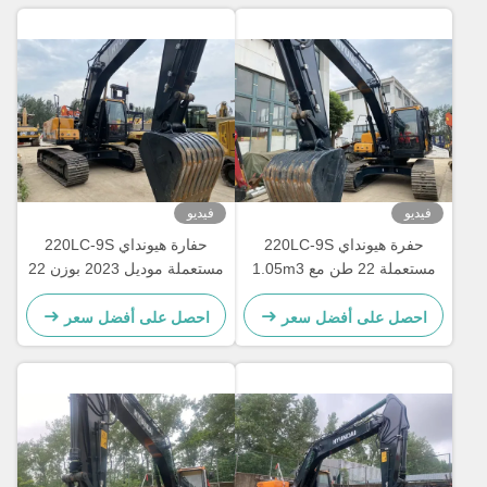
فيديو
فيديو
حفرة هيونداي 220LC-9S
حفارة هيونداي 220LC-9S
مستعملة 22 طن مع 1.05m3
مستعملة موديل 2023 بوزن 22
دلو
طن مع جرافة 1.05 متر مكعب
احصل على أفضل سعر
احصل على أفضل سعر