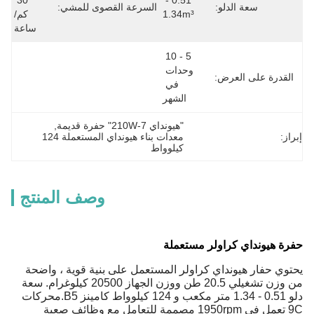
30 
0.51 - 
سعة الدلو:
السرعة القصوى للمشي:
1.34m³
كم/
ساعة
5 - 10 
وحدات 
القدرة على العرض:
في 
الشهر
"هيونداي 210W-7" حفرة قديمة
, 
إبراز:
معدات بناء هيونداي المستعملة 124 
كيلوواط
وصف المنتج
حفرة هيونداي كراولر مستعملة
يحتوي حفار هيونداي كراولر المستعمل على بنية قوية ، واضحة
من وزن تشغيلي 20.5 طن ووزن الجهاز 20500 كيلوغرام. سعة
دلو 0.51 - 1.34 متر مكعب و 124 كيلوواط كامينز B5.محركات
9C تعمل في 1950rpm مصممة للتعامل مع وظائف صعبة