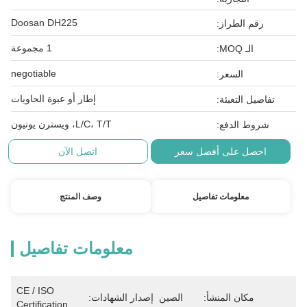
Doosan DH225
رقم الطراز:
1 مجموعة
الـ MOQ:
negotiable
السعر:
إطار أو عبوة الحاويات
تفاصيل التعبئة:
L/C، T/T، ويسترن يونيون
شروط الدفع:
احصل على أفضل سعر
اتصل الآن
معلومات تفاصيل
وصف المنتج
معلومات تفاصيل
CE / ISO 
مكان المنشأ:
الصين
إصدار الشهادات:
Certification