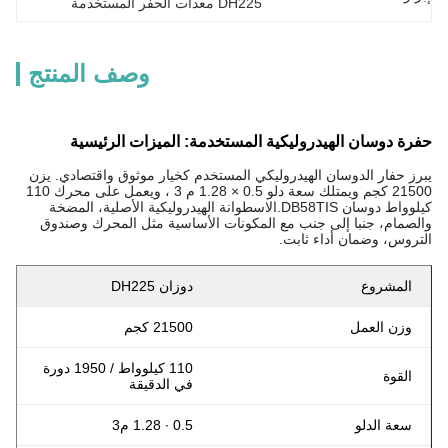
DH225 معدات الحفر المستخدمة
وصف المنتج
حفرة دوسان الهيدروليكية المستخدمة: الميزات الرئيسية
يبرز حفار الدوسان الهيدروليكي المستخدم كخيار موثوق واقتصادي. يزن
21500 كجم ويمتلك سعة دلو 0.5 × 1.28 م 3 ، ويعمل على محرك 110
كيلوواط دوسان DB58TIS.الاسطوانة الهيدروليكية الأصلية، المضخة
والصمام، جنبا إلى جنب مع المكونات الأساسية مثل المحرك وصندوق
التروس، وضمان أداء ثابت.
المشروع
دوزان DH225
وزن العمل
21500 كجم
110 كيلوواط / 1950 دورة
القوة
في الدقيقة
سعة الدلو
0.5 ∙ 1.28 م3