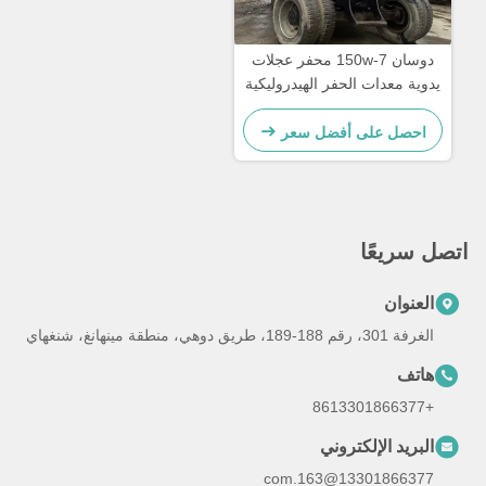
دوسان 150w-7 محفر عجلات
يدوية معدات الحفر الهيدروليكية
المستعملة
احصل على أفضل سعر
اتصل سريعًا
العنوان
الغرفة 301، رقم 188-189، طريق دوهي، منطقة مينهانغ، شنغهاي
هاتف
+8613301866377
البريد الإلكتروني
13301866377@163.com