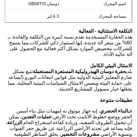
اسم المحرك
دوسان DB58TIS
مساحة المحرك
6.3 لتر
التكلفة الاستثنائية - الفعالية
هذه الحفارة المستخدمة تقدم نسبة كبيرة من التكلفة والفائدة. بـ
60% من سعر آلة جديدة، إنها استثمار ذكي للشركات.مما يسمح
للشركات بتخصيص الموارد بشكل أكثر فعالية مع الحصول على
آلة عالية الأداء.
الامتثال البيئي الكامل
بلدي
حفرة دوسان الهيدروليكية المستعرة المستعملة
تتبع بشكل
صارم المعايير البيئية الدولية مثل قوانين انبعاثات اليورو 5يساعد
على حماية البيئة ويضمن الامتثال للسياسات البيئية المحلية، مما
يجعلها خيار مسؤول للمشاريع الحديثة.
تطبيقات متنوعة
في
البناء الحضري
، إنه جهاز موثوق به لمهمات مثل بناء أسس
الحفر ووضع خطوط الأنابيب تحت الأرض.
عمليات التعدين
، يمكن
أن تتحمل الظروف الصعبة، وزيادة كفاءة استخراج الخام.
الزراعة
،
فإنه يساعد في تجديد الأراضي الزراعية عن طريق حفر القنوات
وتسوية الأراضي.
مشروعات التخضير
، يخلق المناظر الطبيعية