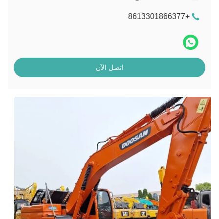
+8613301866377
اتصل الآن