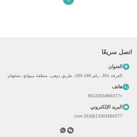
اتصل سريعًا
العنوان
الغرفة 301، رقم 188-189، طريق دوهي، منطقة مينهانغ، شنغهاي
هاتف
+8613301866377
البريد الإلكتروني
13301866377@163.com