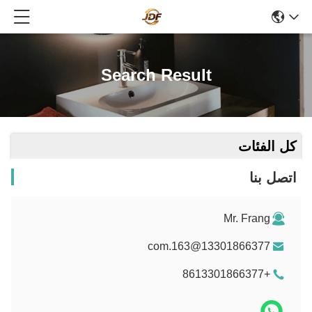
Search Result
كل الفئات
اتصل بنا
Mr. Frang
13301866377@163.com
+8613301866377