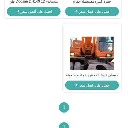
حفرة كبيرة مستعملة حفرة
مستخدم Doosan DH140 12 طن
هيدروليكية دوسان DH300 يد ثانية
Crawler Excavator Old Earth
احصل على أفضل سعر
احصل على أفضل سعر
Moving Machinery
دوسان 210w-7 حفرة عجلة مستعملة
حفرة 115kW لصناعة التعدين
احصل على أفضل سعر
1
1