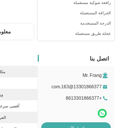
رافعة شوكية مستعملة
الجرافة المستعملة
الدرجة المستخدمة
معلوم
عجلة طريق مستعملة
اتصل بنا
مكان
Mr. Frang
13301866377@163.com
وز
+8613301866377
أقصى سرعة
العر