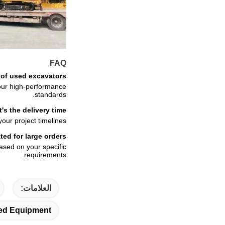
FAQ
of used excavators?
our high-performance
standards.
's the delivery time?
our project timelines.
ed for large orders?
ased on your specific
requirements.
العلامات:
ed Equipment