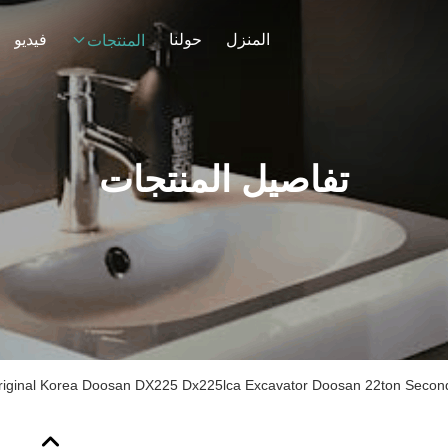
المنزل
حولنا
فيديو
المنتجات
تفاصيل المنتجات
iginal Korea Doosan DX225 Dx225lca Excavator Doosan 22ton Secon