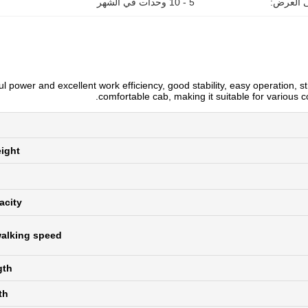
ى العرض:
5 - 10 وحدات في الشهر
wer and excellent work efficiency, good stability, easy operation, str
comfortable cab, making it suitable for various c
ight
acity
alking speed
gth
th