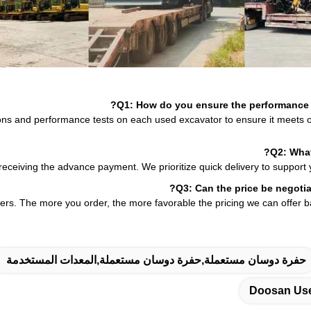
Q1: How do you ensure the performance 
ons and performance tests on each used excavator to ensure it meets 
Q2: What
 receiving the advance payment. We prioritize quick delivery to support y
Q3: Can the price be negotiat
ders. The more you order, the more favorable the pricing we can offer b
حفرة دوسان مستعملة,حفرة دوسان مستعملة,المعدات المستخدمة
Doosan Us