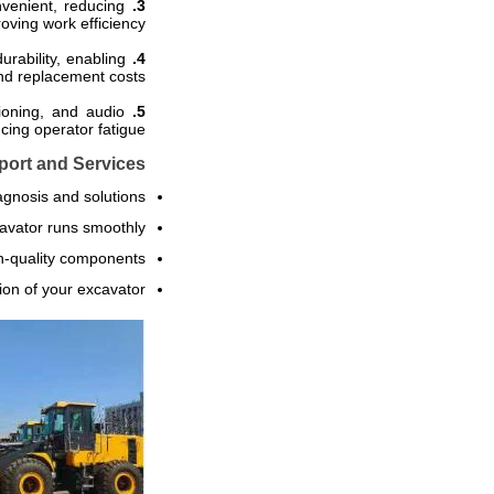
venient, reducing
3. Easy Operation:
oving work efficiency.
rability, enabling
4. Durability:
nd replacement costs.
ioning, and audio
5. Comfortable Cab:
ing operator fatigue.
ort and Services
gnosis and solutions.
vator runs smoothly.
-quality components.
on of your excavator.