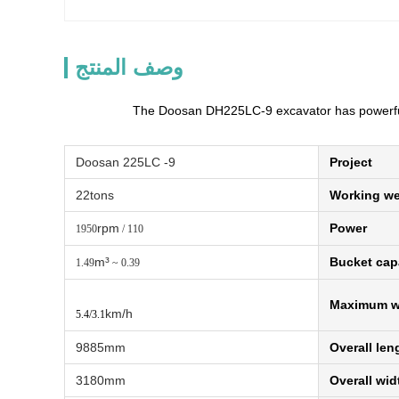
وصف المنتج
The Doosan DH225LC-9 excavator has powerful po
Doosan 225LC -9
Project
22tons
Working we
rpm
Power
110 / 1950
m³
Bucket cap
0.39 ~ 1.49
Maximum w
km/h
5.4/3.1
9885mm
Overall len
3180mm
Overall wid