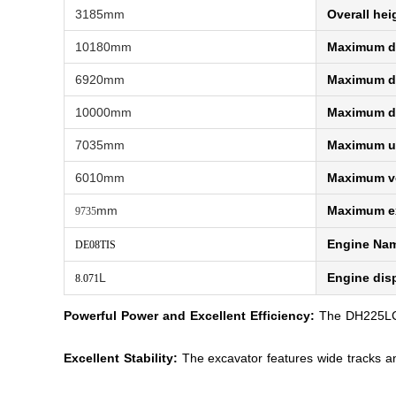
3185mm
Overall hei
10180mm
Maximum di
6920mm
Maximum d
10000mm
Maximum di
7035mm
Maximum un
6010mm
Maximum ve
mm
Maximum ex
9735
Engine Na
DE08TIS
L
Engine dis
8.071
The DH225LC-9
The excavator features wide tracks and