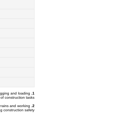
igging and loading
1. Powerful Power and Excellent Efficiency:
 of construction tasks.
rrains and working
2. Excellent Stability:
g construction safety.