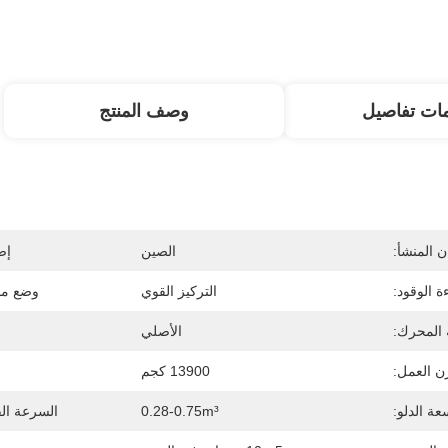
ات تفاصيل
وصف المنتج
 المنشأ:
الصين
إص
ة الوقود:
التركيز القوي
وضع مح
 المحرك:
الأصلي
ن العمل:
13900 كجم
عة الدلو:
0.28-0.75m³
السرعة ال