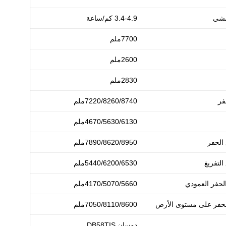
مشي
3.4-4.9 كم/ساعة
7700ملم
2600ملم
2830ملم
فر
7220/8260/8740ملم
4670/5630/6130ملم
 الحفر
7890/8620/8950ملم
التفريغ
5440/6200/6530ملم
لحفر العمودي
4170/5070/5660ملم
فر على مستوى الأرض
7050/8110/8600ملم
دوسان DB58TIS