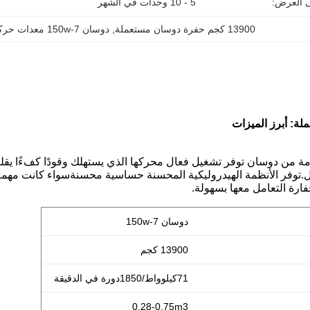
ى العرض:
5 - 10 وحدات في الشهر
13900 كجم حفرة دوسان مستعملة
, 
دوسان 150w-7 معدات حركة الأرض المستعملة
ة: أبرز الميزات
ة من دوسان توفر تشغيل فعال محركها الذي يستهلك وقودًا كفءًا يقلل 
ل.توفر الأنظمة الهيدروليكية المحسنة حساسية محسنةسواء كانت مهم
فارة التعامل معها بسهولة.
دوسان 150w-7
13900 كجم
71كيلوواط/1850دورة في الدقيقة
0.28-0.75m3