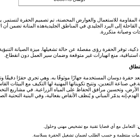
 المقاومة للاستعمال والعوارض المحصنة، تم تصميم الحفرة لتستمر. ي
لقاحلة إلى البرد الجليدي في المناطق الجليديةهذه المتانة تضمن أن ا
ات وصيانة متكررة.
كية، توفر الحفرة رؤى مفصلة عن حالة تشغيلها. ميزة الصيانة التنبؤية ه
 استباقية، منع انهيارات غير متوقعة وضمان سير العمل دون انقطاع.
نطاق
عد حفرة دوسان المستخدمة جهازًا موثوقًا به. وهي تجري حفرًا دقيقًا 
ة.في صناعة التعدين، وتتيح تكويناتها المهنية لها التكيف مع البيئات ال
الأرض، وتحسين مرافق الحفاظ على المياه الزراعية. في مشاريع التخ
 الهدم،إنه يدمّر المباني و يُنظف الأنقاض بفعالية، وفي البنية التحتية ا
: التعامل مع أي قضايا تقنية مع تشخيص مهني وحلول.
دمات منتظمة و حسب الطلب لضمان تشغيل الحفرة بسلاسة.