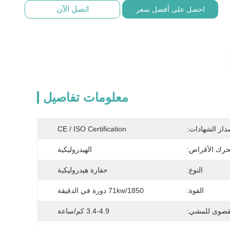
اتصل الآن
احصل على أفضل سعر
معلومات تفاصيل
دار الشهادات:
CE / ISO Certification
رك الأقراص:
الهيدروليكية
النوع:
حفارة هيدروليكية
القوة:
71kw/1850 دورة في الدقيقة
قصوى للمشي:
3.4-4.9 كم/ساعة