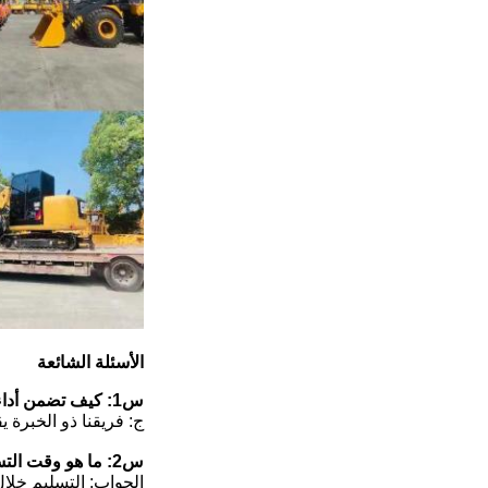
الأسئلة الشائعة
س1: كيف تضمن أداء الحفارات المستعملة؟
ج: فريقنا ذو الخبرة 
س2: ما هو وقت التسليم؟
الجواب: التسليم خلال 7-12 يوم عمل بعد تلقي الدفع المسبق. نحن نعطي الأولوية للتسليم السريع لدعم مواعيد