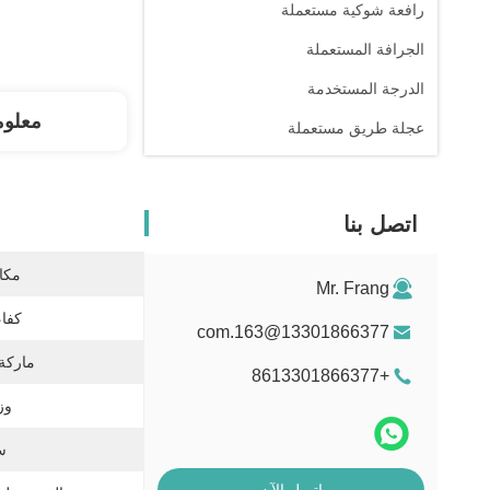
رافعة شوكية مستعملة
الجرافة المستعملة
الدرجة المستخدمة
معلوم
عجلة طريق مستعملة
اتصل بنا
مكان
Mr. Frang
كفاء
13301866377@163.com
ماركة
+8613301866377
وز
س