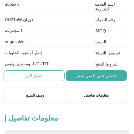
اسم العلامة
doosan
التجارية:
دوزان DH215W
رقم الطراز:
1 مجموعة
الـ MOQ:
negotiable
السعر:
إطار أو عبوة الحاويات
تفاصيل التعبئة:
L/C، T/T، ويسترن يونيون
شروط الدفع:
احصل على أفضل سعر
اتصل الآن
معلومات تفاصيل
وصف المنتج
معلومات تفاصيل