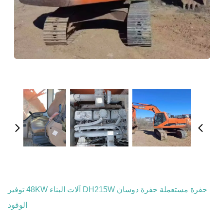
حفرة مستعملة حفرة دوسان DH215W آلات البناء 48KW توفير
الوقود