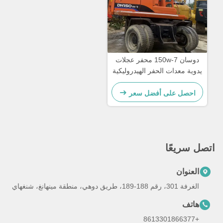
دوسان 150w-7 محفر عجلات
يدوية معدات الحفر الهيدروليكية
المستعملة
احصل على أفضل سعر
اتصل سريعًا
العنوان
الغرفة 301، رقم 188-189، طريق دوهي، منطقة مينهانغ، شنغهاي
هاتف
+8613301866377