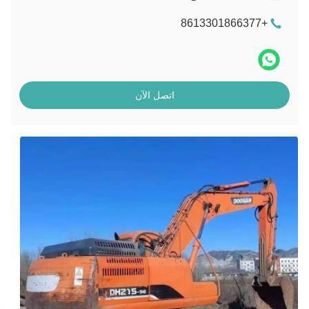
+8613301866377
اتصل الآن