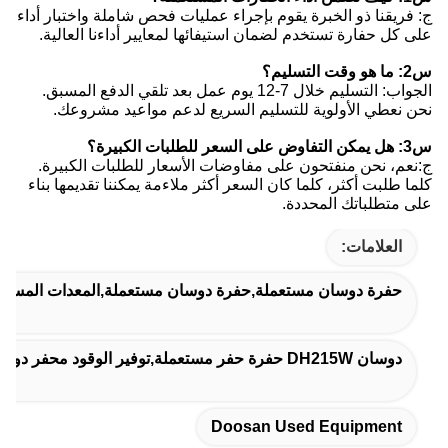
ج: فريقنا ذو الخبرة يقوم بإجراء عمليات فحص شاملة واختبار أداء
على كل حفارة تستخدم لضمان استيفائها لمعايير أداءنا العالية.
س2: ما هو وقت التسليم؟
الجواب: التسليم خلال 7-12 يوم عمل بعد تلقي الدفع المسبق.
نحن نعطي الأولوية للتسليم السريع لدعم مواعيد مشروعك.
س3: هل يمكن التفاوض على السعر للطلبات الكبيرة؟
ج:نعم، نحن منفتحون على مفاوضات الأسعار للطلبات الكبيرة.
كلما طلبت أكثر، كلما كان السعر أكثر ملاءمة يمكننا تقديمها بناء
على متطلباتك المحددة.
العلامات:
حفرة دوسان مستعملة,حفرة دوسان مستعملة,المعدات المستخ
دوسان DH215W حفرة حفر مستعملة,توفير الوقود محفر دوزان المستعمل
Doosan Used Equipment