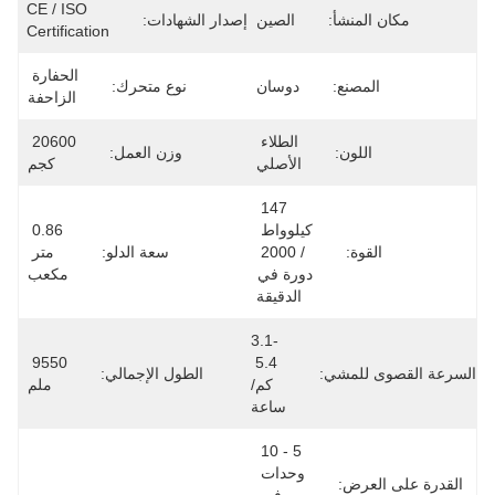
CE / ISO 
مكان المنشأ:
الصين
إصدار الشهادات:
Certification
الحفارة 
المصنع:
دوسان
نوع متحرك:
الزاحفة
الطلاء 
20600 
اللون:
وزن العمل:
الأصلي
كجم
147 
كيلوواط 
0.86 
القوة:
/ 2000 
سعة الدلو:
متر 
دورة في 
مكعب
الدقيقة
3.1-
9550 
5.4 
السرعة القصوى للمشي:
الطول الإجمالي:
كم/
ملم
ساعة
5 - 10 
وحدات 
القدرة على العرض: