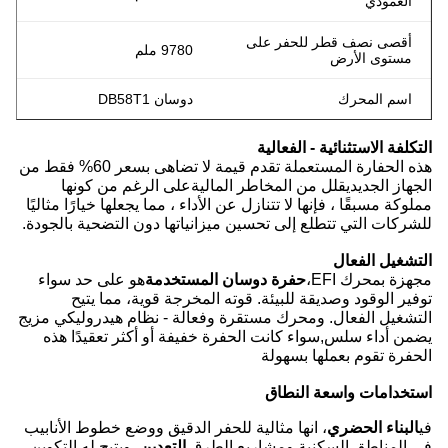
العمودي
أقصى نصف قطر للحفر على
9780 ملم
مستوى الأرض
اسم المحرك
دوسان DB58T1
التكلفة الاستثنائية - الفعالية
هذه الحفارة المستعملة تقدم قيمة لا تضاهى بسعر 60% فقط من
الجهاز الجديديقلل من المخاطر الماليةعلى الرغم من كونها
مملوكة مسبقًا ، فإنها لا تتنازل عن الأداء ، مما يجعلها خيارًا مثاليًا
للشركات التي تتطلع إلى تحسين ميزانياتها دون التضحية بالجودة.
التشغيل الفعال
مجهزة بمحرك EFI،
حفرة دوسان المستخدمة
هو على حد سواء
توفير الوقود وصديقة للبيئة. قوته المخرجة قوية، مما يتيح
التشغيل الفعال. ومحرك مستقرة وفعالة - نظام هيدروليكي مزيج
يضمن أداء سلس,سواء كانت الحفرة خفيفة أو أكثر تعقيدًا هذه
الحفرة تقوم بعملها بسهولة
استخدامات واسعة النطاق
في
البناء الحضري
، انها مثالية للحفر الدقيق ووضع خطوط الأنابيب
في المناطق السكنية ومشاريع الطرق.
التعدين
، ويتيح له التكوين