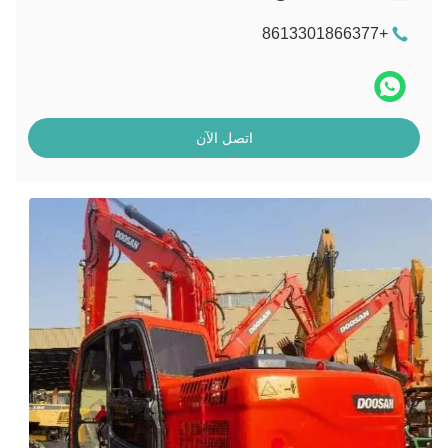
+8613301866377
اتصل الآن