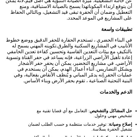
عن حالته التشغيلية. ميزة الصيانة التنبؤية هي أصل قيم،لأنه يمكن
أن يتوقع ارتداء المكوناتهذا يسمح بالصيانة الاستباقية، ومنع
التعطيل وضمان أن الحفرة تبقى قيد التشغيل، وبالتالي الحفاظ
على المشاريع في الموعد المحدد.
تطبيقات واسعة
في البناء الحضري ، تستخدم الحفارة للحفر الدقيق ووضع خطوط
الأنابيب في المشاريع السكنية والطرق.تكوينه المهني يسمح له
بالتكيف مع بيئات التعدين القاسية وتحسين كفاءة تعدين الخامفي
إعادة تأهيل الأراضي الزراعية، فإنه يساعد في حفر القناة وتسوية
الأراضي. في مشاريع التخضير، يمكن أن يحفر حفر الأشجار
ويشكل التضاريس. أثناء أعمال الهدم، يمكن أن يستخدم في
عمليات الحفر.إنه يدمّر المباني و يُنظف الأنقاض بفعالية، وفي
البنية التحتية الصناعية ، تقوم بحفر الأرض وبناء الأساس.
الدعم والخدمات
حل المشاكل والتشخيص
: التعامل مع أي قضايا تقنية مع
تشخيص مهني وحلول.
إصلاح وصيانة
: توفير خدمات منتظمة و حسب الطلب لضمان
تشغيل الحفرة بسلاسة.