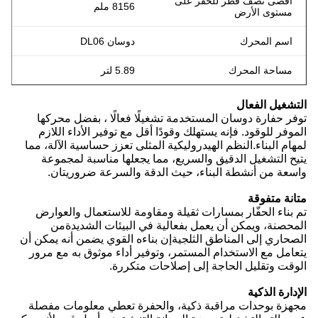
أقصى نصف قطر للحفر على
8156 ملم
مستوى الأرض
اسم المحرك
دوسان DL06
مساحة المحرك
5.89 لتر
التشغيل الفعال
توفر حفارة دوسان المستخدمة تشغيلًا فعالًا ، بفضل محركها
الموفر للوقود. فإنه يستهلك وقودًا أقل مع توفير الأداء اللازم
لمهام البناء.النظم الهيدروليكية المثلى تعزز حساسية الآلة، مما
يتيح التشغيل الدقيق والسريع، مما يجعلها مناسبة لمجموعة
واسعة من أنشطة البناء، حيث الدقة والسرعة ضروريتان.
متانة متفوقة
تم بناء الحفّار بمسارات ثقيلة ومقاومة للاستعمال والعوارض
المحصنة، ويمكن أن يعمل بفعالية في البيئات الشديدةمن
الصحاري إلى المناطق الثلجيةإن بناءه القوي يضمن أنه يمكن أن
يتعامل مع الاستخدام المستمر، وتوفير أداء موثوق به مع مرور
الوقت وتقليل الحاجة إلى إصلاحات متكررة.
الإدارة الذكية
مجهزة بوحدات مراقبة ذكية، والحفرة تعطي معلومات مفصلة