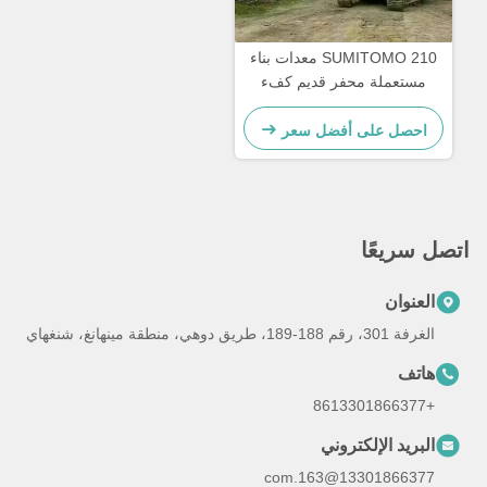
SUMITOMO 210 معدات بناء
مستعملة محفر قديم كفء
الوقود للطرق
احصل على أفضل سعر
اتصل سريعًا
العنوان
الغرفة 301، رقم 188-189، طريق دوهي، منطقة مينهانغ، شنغهاي
هاتف
+8613301866377
البريد الإلكتروني
13301866377@163.com