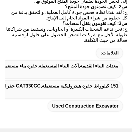
إلى فحص الجودة لضمان جودة المنتج الموثوق بها.
س2: كيف تضمنون جودة المنتج؟
ج: لقد نفذنا نظام فحص جودة كامل العملية، والتحقق بدقة من
كل خطوة من شراء المواد الخام إلى الإنتاج.
س3: كيف تقومون بنقل المعدات؟
ج: نحن ندعم الشحنات الكبيرة أو الحاويات، ونستفيد من شراكاتنا
طويلة الأجل مع شركات الشحن للحصول على حلول لوجستية
فعالة من حيث التكلفة.
العلامات:
معدات البناء القديمة,آلات البناء المستعملة,حفرة بناء مستعملة
151 كيلوواط حفرة هيدروليكية مستعملة,CAT330GC حفر الزحف المستخدم,CAT330GC حفرة مستعملة لبناء الطرق
Used Construction Excavator