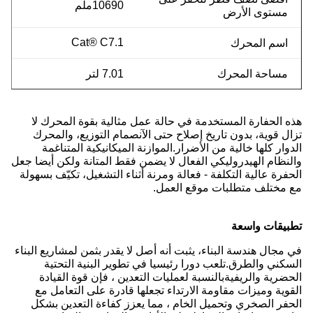
10690ملم
مستوى الأرض
Cat® C7.1
اسم المحرك
مساحة المحرك
7.01 لتر
هذه الحفارة المستخدمة في حالة عمل مثالية بقوة المحرك لا
تزال قوية، بدون تاريخ إصلاح حتى الآنصمام التوزيع، والمحرك
الدوار كلها خالية من الأضرار.الموازنة الميكانيكية المتناغمة
والنظام الهيدروليكي الفعال لا يضمن فقط المتانة ولكن أيضا جعل
الحفرة عالية التكلفة - فعالة ومرنة أثناء التشغيل، تكيّف بسهولة
مع مختلف متطلبات موقع العمل.
تطبيقات واسعة
في مجال هندسة البناء، يثبت أنه أصل لا يقدر بثمن لمشاريع البناء
السكني والطرق.تلعب دورا رئيسيا في تطوير البنية التحتية
الحضرية والريفيةبالنسبة لعمليات التعدين ، فإن قوة القيادة
القوية وميزات مقاومة الارتداء تجعلها قادرة على التعامل مع
الحفر الصخري وتحميل الخام ، مما يعزز كفاءة التعدين بشكل