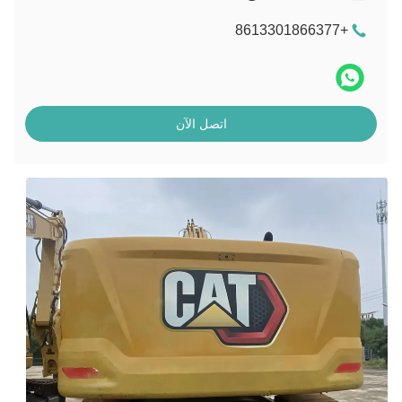
+8613301866377
اتصل الآن