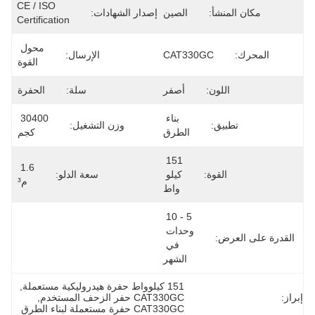
CE / ISO 
مكان المنشأ:
الصين
إصدار الشهادات:
Certification
محول 
المحرك:
CAT330GC
الإرسال:
القوة
اللون:
أصفر
سلة:
الحفرة
بناء 
30400 
تطبيق:
وزن التشغيل:
الطرق
كجم
151 
1.6 
القوة:
كيلو 
سعة الدلو:
م³
واط
5 - 10 
وحدات 
القدرة على العرض:
في 
الشهر
151 كيلوواط حفرة هيدروليكية مستعملة
, 
إبراز:
CAT330GC حفر الزحف المستخدم
, 
CAT330GC حفرة مستعملة لبناء الطرق