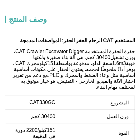
وصف المنتج
المستخدم CAT الزحام الحفر الحفر: المواصفات المدمجة
حفرة الحفرة المستخدمة CAT Crawler Excavator Digger،
بوزن تشغيل
30400 كجم
، هي آلة بناء صغيرة ولكنها
قوية
1.6m3
سعة الدلو، مدفوعة بواسطة
151
كيلو
محرك CAT ،
يوفر أداءً ملحوظًا لحجمه. يحتوي الحفار على مكونات أساسية
أساسية مثل وعاء الضغط والمحرك و PLC.مع دعم من تقرير
اختبار الآلة والفيديو الخارجي - التفتيش، هو خيار موثوق به
لمختلف مهام البناء.
CAT330GC
المشروع
وزن العمل
30400 كجم
151
كيلو
/2200 دورة
القوة
في الدقيقة