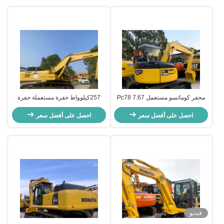
محفر كوماتسو مستعمل Pc78 7.67
257كيلوواط حفرة مستعملة حفرة
طن محفر الزحف اليد الثانية للبناء
كوماتسو PC400-8R للعمل على
احصل على أفضل سعر
نطاق واسع
احصل على أفضل سعر
فيديو