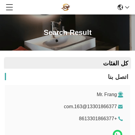
Search Result
كل الفئات
اتصل بنا
Mr. Frang
13301866377@163.com
+8613301866377