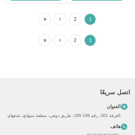
2
1
2
1
اتصل سريعًا
العنوان
الغرفة 301، رقم 188-189، طريق دوهي، منطقة مينهانغ، شنغهاي
هاتف