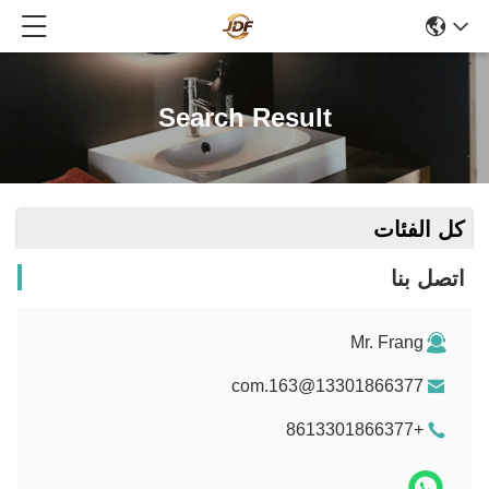
Search Result
كل الفئات
اتصل بنا
Mr. Frang
13301866377@163.com
+8613301866377