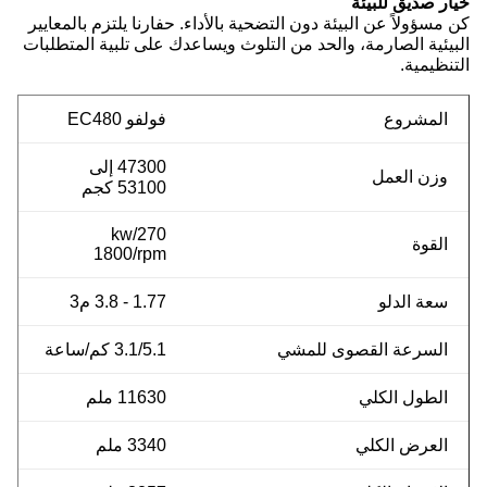
خيار صديق للبيئة
كن مسؤولاً عن البيئة دون التضحية بالأداء. حفارنا يلتزم بالمعايير
البيئية الصارمة، والحد من التلوث ويساعدك على تلبية المتطلبات
التنظيمية.
المشروع
فولفو EC480
47300 إلى
وزن العمل
53100 كجم
270/kw
القوة
1800/rpm
سعة الدلو
1.77 - 3.8 م3
السرعة القصوى للمشي
3.1/5.1 كم/ساعة
الطول الكلي
11630 ملم
العرض الكلي
3340 ملم