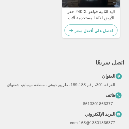
اليد الثانية فولفو 240DL حفر
الأرض الآلة المستخدمة آلات
البناء 23500-24500 كجم
احصل على أفضل سعر
اتصل سريعًا
العنوان
الغرفة 301، رقم 188-189، طريق دوهي، منطقة مينهانغ، شنغهاي
هاتف
+8613301866377
البريد الإلكتروني
13301866377@163.com