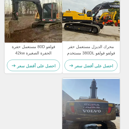
محرك الديزل مستعمل حفر
فولفو 80D مستعمل حفرة
فولفو فولفو 380DL مستخدم
الحفرة الصغيرة 42kw
حفر الزحف لالتفكيك
2100rpm لبناء الطرق
احصل على أفضل سعر
احصل على أفضل سعر