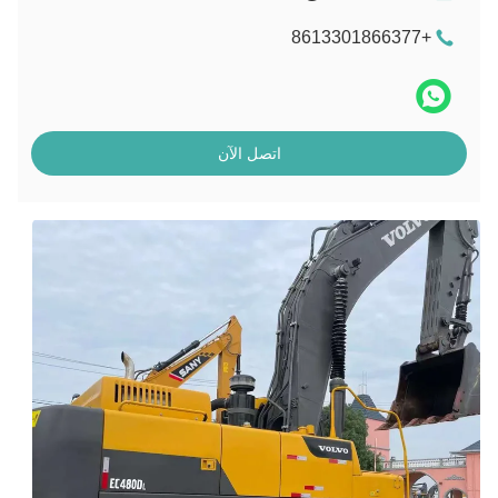
+8613301866377
اتصل الآن