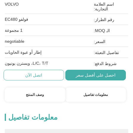
اسم العلامة
VOLVO
التجارية:
فولفو EC480
رقم الطراز:
1 مجموعة
الـ MOQ:
negotiable
السعر:
إطار أو عبوة الحاويات
تفاصيل التعبئة:
L/C، T/T، ويسترن يونيون
شروط الدفع:
احصل على أفضل سعر
اتصل الآن
معلومات تفاصيل
وصف المنتج
معلومات تفاصيل