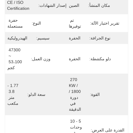
CE / ISO 
مكان المنشأ:
الصين
إصدار الشهادات:
Certification
تم 
حفرة 
تقرير اختبار الآلة:
النوع:
توفيرها
مستعملة
نوع الجرافة:
الحفرة
سيسيم:
الهيدروليكية
47300 
~ 
دلو مكشطة:
الحفرة
وزن العمل:
53،100 
كجم
270 
1.77 - 
/KW 
3.8 
1800 /
القوة:
سعة الدلو:
دورة 
متر 
في 
مكعب
الدقيقة
5 - 10 
وحدات 
القدرة على العرض: