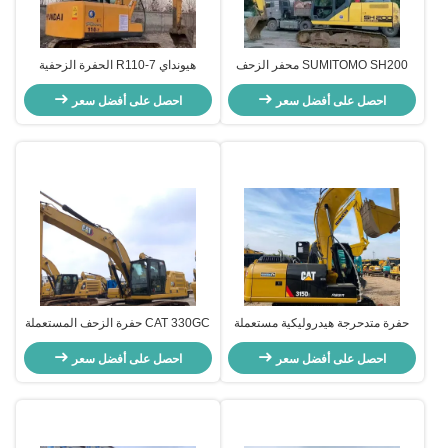
SUMITOMO SH200 محفر الزحف
هيونداي R110-7 الحفرة الزحفية
المستعمل 103kW معدات الحفر
المستعملة الحفرة اليد الثانية
انخفاض الاستهلاك
احصل على أفضل سعر
11200kg 0.30-0.59m3 دلو
احصل على أفضل سعر
حفرة متدحرجة هيدروليكية مستعملة
CAT 330GC حفرة الزحف المستعملة
CAT 315D2 للزراعة / البناء
آلة البناء اليد الثانية 35108kg
احصل على أفضل سعر
احصل على أفضل سعر