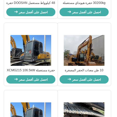
30200kg حفرة هيونداي مستعملة
48 كيلوواط مستعمل DOOSAN حفرة
HYUNDAI 305LC-9S 198KW حفرة
آلة Doosan DX60W الحفرة الزحفية
الزحف
احصل على أفضل سعر
الهيدروليكية 5550 كجم
احصل على أفضل سعر
10 طن معدات الحفر المصغرة
حفرة مستعملة XCMG215 106.5kW
المستخدمة الحفرة Cat310 للبناء
حفرة الزحف للمزارع
احصل على أفضل سعر
احصل على أفضل سعر