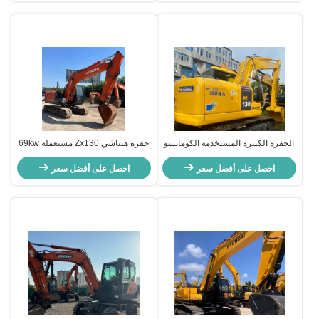
الحفرة الكبيرة المستخدمة الكوماتسو
حفرة هيتاشي Zx130 مستعملة 69kw
الهيدروليكية نوع الكوماتسو PC 130
معدات البناء حفرة الزحف
احصل على أفضل سعر
احصل على أفضل سعر