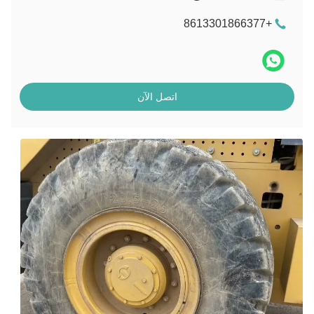
+8613301866377
اتصل الآن