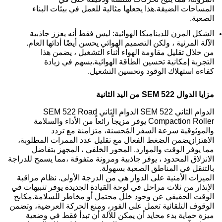
المساحات الضيقة.هذا يجعلها مثالية للعمل في بيئات البناء
الصعبة.
الشكل المرن للديناميكا الهوائية: ليس فقط أنه يعزز جاذبية
الآلة المرئية ، ولكن التصميم الهوائي يحسن أيضًا أدائها العام.
من خلال تقليل مقاومة الهواء أثناء التشغيل ، يضمن هذا
التجربة إمكانية تحسين الطاقة الهوائية.يسهم في زيادة
كفاءة استهلاك الوقود وتحسين التشغيل.
مزايا الدوال SEM 522 من اليد الثانية
الدوام الثاني SEM 522 الدوام الثاني SEM 522 Road
Compaction Roller يوفر مزيجاً رائعاً من الأداء والسلامة
والموثوقية سرعة السفر المُحسنة، متزامنة مع تردد
الاهتزازيضمن الضغط الفعال مع تقليل عدد الممرات المطلوبة،
مما يوفر الوقت والموارد. المحور الخلفي ، المجهز بتفاضل
الانزلاق المحدود ، يوفر جاذبية ومرونة متفوقة ،مما يسمح للدراجة
بالتنقل في المناطق الصعبة بسهولة.
الميزات الأمنية على الدوار هي من الدرجة الأولى. نظام مراقبة
الإنذار من ثلاث مراحل في لوحة القيادة الجديدة يوفر تنبيهات في
الوقت الحقيقي عن وجود خلل محتمل أو مخاطر للسلامة.مكابح
الوقوف التلقائية تعمل على الفور، ومنع الحركة العرضية، وتضمن
ميزة حماية بدء محايد أن يمكن للآلة أن تبدأ فقط في وضعية