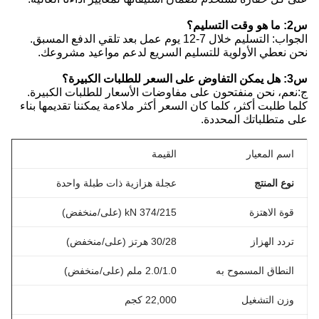
س2: ما هو وقت التسليم؟
الجواب: التسليم خلال 7-12 يوم عمل بعد تلقي الدفع المسبق.
نحن نعطي الأولوية للتسليم السريع لدعم مواعيد مشروعك.
س3: هل يمكن التفاوض على السعر للطلبات الكبيرة؟
ج:نعم، نحن منفتحون على مفاوضات الأسعار للطلبات الكبيرة.
كلما طلبت أكثر، كلما كان السعر أكثر ملاءمة يمكننا تقديمها بناء
على متطلباتك المحددة.
اسم المعيار
القيمة
نوع المنتج
عجلة هزازية ذات طبلة واحدة
قوة الاهتزة
374/215 kN (على/منخفض)
تردد الهزاز
30/28 هرتز (على/منخفض)
النطاق المسموح به
2.0/1.0 ملم (على/منخفض)
وزن التشغيل
22,000 كجم