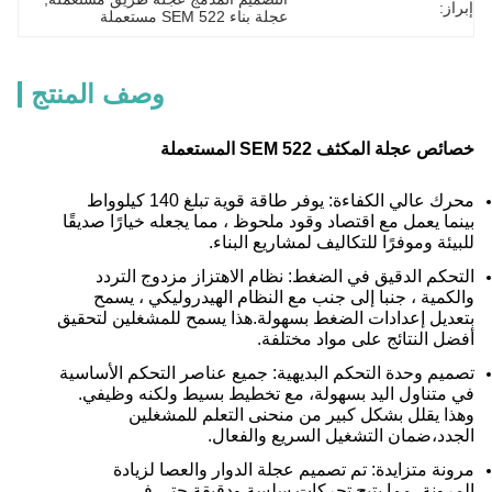
إبراز:
عجلة بناء SEM 522 مستعملة
وصف المنتج
خصائص عجلة المكثف SEM 522 المستعملة
محرك عالي الكفاءة: يوفر طاقة قوية تبلغ 140 كيلوواط
بينما يعمل مع اقتصاد وقود ملحوظ ، مما يجعله خيارًا صديقًا
للبيئة وموفرًا للتكاليف لمشاريع البناء.
التحكم الدقيق في الضغط: نظام الاهتزاز مزدوج التردد
والكمية ، جنبا إلى جنب مع النظام الهيدروليكي ، يسمح
بتعديل إعدادات الضغط بسهولة.هذا يسمح للمشغلين لتحقيق
أفضل النتائج على مواد مختلفة.
تصميم وحدة التحكم البديهية: جميع عناصر التحكم الأساسية
في متناول اليد بسهولة، مع تخطيط بسيط ولكنه وظيفي.
وهذا يقلل بشكل كبير من منحنى التعلم للمشغلين
الجدد،ضمان التشغيل السريع والفعال.
مرونة متزايدة: تم تصميم عجلة الدوار والعصا لزيادة
المرونة، مما يتيح تحركات سلسة ودقيقة حتى في