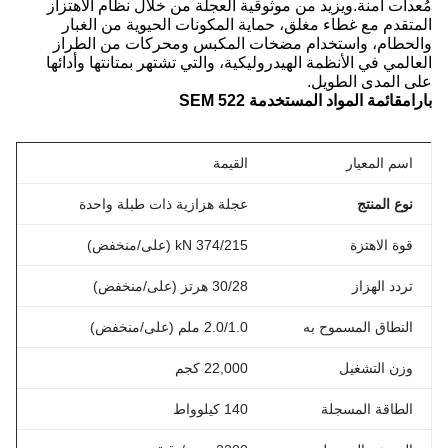
مُعدات آمنة.ويزيد من موثوقية العجلة من خلال نظام الاهتزاز
المتقدم مع غطاء مغلق، حماية المكونات الحيوية من الغبار
والحطام، واستخدام مضخات المكبس ومحركات من الطراز
العالمي في الأنظمة الهيدروليكية، والتي تشتهر بمتانتها وأدائها
على المدى الطويل.
بارام
قائمة المواد المستخدمة SEM 522
اسم المعيار
القيمة
نوع المنتج
عجلة هزازية ذات طبلة واحدة
قوة الاهتزة
374/215 kN (على/منخفض)
تردد الهزاز
30/28 هرتز (على/منخفض)
النطاق المسموح به
2.0/1.0 ملم (على/منخفض)
وزن التشغيل
22,000 كجم
الطاقة المسجلة
140 كيلوواط