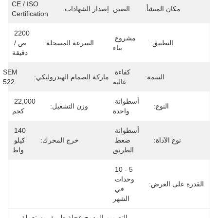
CE / ISO 
مكان المنشأ:
الصين
إصدار الشهادات:
Certification
2200 
مشروع 
التطبيق:
السرعة المسجلة:
ص / 
بناء
دقيقة
كفاءة 
SEM 
السمة:
ماركة الصمام الهيدروليكي:
عالية
522
أسطوانة 
22,000 
النوع:
وزن التشغيل:
واحدة
كجم
أسطوانة 
140 
نوع الآداة:
ضغط 
خرج المحرك:
كيلو 
الطريق
واط
5 - 10 
وحدات 
القدرة على العرض:
في 
الشهر
التصميم المدمج عجلة طريق مستعملة
, 