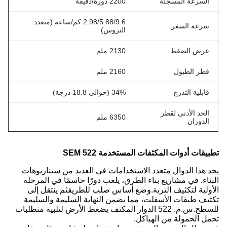
السرعة المسجلة
2200 دورة/دقيقة
2.98/5.88/9.6 كم/ساعة (متعدد
سرعة السفر
التروس)
عرض الضغط
2130 ملم
قطر الطبول
2160 ملم
قابلية التدرج
34% (حوالي 18.8 درجة)
الحد الأدنى لقطر
6350 ملم
الدوران
تطبيقات أدوات المكثفات المستخدمة SEM 522
يجد هذا الدوال متعدد الاستخدامات في العديد من سيناريوهات
البناء. في مشاريع بناء الطرق، يلعب دورًا حاسمًا في المرحلة
الأولية لتكثيف التربة.وضع أساس صلب للطريقثم ينتقل إلى
تكثيف طبقات الأسفلت، مما يضمن النهاية السليمة والسليمة
للسطح.س.م. 522 الدوار المكثف يضغط الأرض لتلبية متطلبات
تحمل الحمولة من الهياكل.