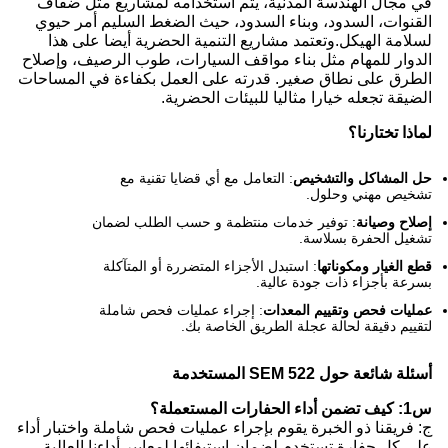
في مجال الهندسة المدنية، يتم استخدامه لمشاريع مثل ضفاف
القنوات، السدود، وبناء السدود، حيث الضغط السليم أمر حيوي
لسلامة الهيكل.وتعتمد مشاريع التنمية الحضرية أيضا على هذا
الدوار للمهام مثل بناء مواقف السيارات، طوب الرصيف، وإصلاح
الطرق على نطاق صغير. قدرته على العمل بكفاءة في المساحات
الضيقة تجعله خيارا مثاليا للبيئات الحضرية.
لماذا تختارنا؟
حل المشاكل والتشخيص
: التعامل مع أي قضايا تقنية مع
تشخيص مهني وحلول.
إصلاح وصيانة
: توفير خدمات منتظمة و حسب الطلب لضمان
تشغيل الحفرة بسلاسة.
قطع الغيار ومكوناتها
: استبدل الأجزاء المتضررة أو المتآكلة
بسرعة بأجزاء ذات جودة عالية.
عمليات فحص وتقييم المعدات
: إجراء عمليات فحص شاملة
لتقييم دقيقة لحالة عجلة الطريق الخاصة بك.
أسئلة شائعة حول SEM 522 المستخدمة
س1: كيف تضمن أداء الحفارات المستعملة؟
ج: فريقنا ذو الخبرة يقوم بإجراء عمليات فحص شاملة واختبار أداء
على كل حفارة تستخدم لضمان استيفائها لمعايير أداءنا العالية.