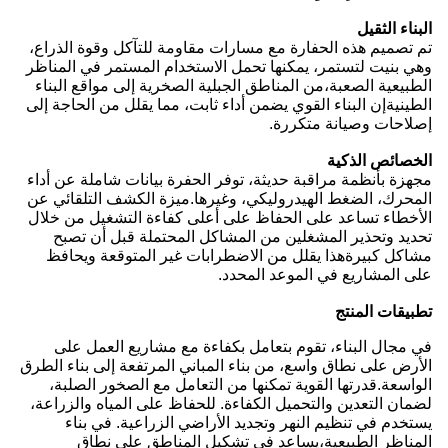
البناء الثقيل
تم تصميم هذه الحفارة مع مسارات مقاومة للتآكل وقوة الذراع،
وهي بنيت لتستمر، يمكنها تحمل الاستخدام المستمر في المناظر
الطبيعية الصعبة،من المناطق الجبلية الصخرية إلى مواقع البناء
الطينيةإن البناء القوي يضمن أداء ثابت، مما يقلل من الحاجة إلى
إصلاحات وصيانة متكررة.
الخصائص الذكية
مجهزة بأنظمة مراقبة حديثة، توفر الحفرة بيانات شاملة عن أداء
المحرك، الضغط الهيدروليكي، وغيرها.ميزة الكشف التلقائي عن
الأخطاء تساعد على الحفاظ على أعلى كفاءة التشغيل من خلال
تحديد وتحذير المشغلين من المشاكل المحتملة قبل أن تصبح
مشاكل كبيرةهذا يقلل من الاضطرابات غير المتوقعة ويحافظ
على المشاريع في الموعد المحدد.
تطبيقات المنتج
في مجال البناء، تقوم بتعامل بكفاءة مع مشاريع العمل على
الأرض على نطاق واسع، من بناء المباني المرتفعة إلى بناء الطرق
الواسعة.قدرتها القوية تمكنها من التعامل مع الصخور الصلبة،
لضمان التعدين والتحميل الكفاءة. للحفاظ على المياه والزراعة،
يستخدم في تنظيم النهر وتجديد الأراضي الزراعية. في بناء
المناظر الطبيعية،يساعد في تشكيل المناطق على نطاق