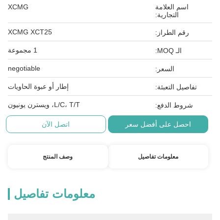
اسم العلامة
XCMG
التجارية:
XCMG XCT25
رقم الطراز:
1 مجموعة
الـ MOQ:
negotiable
السعر:
إطار أو عبوة الحاويات
تفاصيل التعبئة:
L/C، T/T، ويسترن يونيون
شروط الدفع:
احصل على أفضل سعر
اتصل الآن
معلومات تفاصيل
وصف المنتج
معلومات تفاصيل