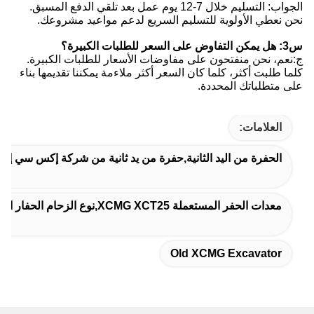
الجواب: التسليم خلال 7-12 يوم عمل بعد تلقي الدفع المسبق.
نحن نعطي الأولوية للتسليم السريع لدعم مواعيد مشروعك.
س3: هل يمكن التفاوض على السعر للطلبات الكبيرة؟
ج:نعم، نحن منفتحون على مفاوضات الأسعار للطلبات الكبيرة.
كلما طلبت أكثر، كلما كان السعر أكثر ملاءمة يمكننا تقديمها بناء
على متطلباتك المحددة.
العلامات:
الحفرة من اليد الثانية,حفرة من يد ثانية من شركة إكس سي إ
معدات الحفر المستعملة XCMG XCT25,نوع الزحام الحفار المستخدم XCMG,75 كم / ساعة معدات الحفر المستعملة XCMG
Old XCMG Excavator