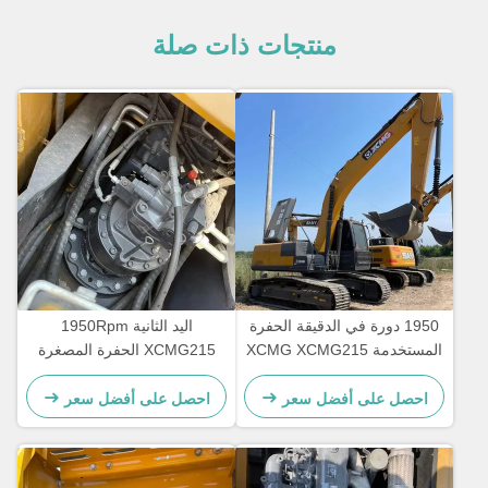
منتجات ذات صلة
1950 دورة في الدقيقة الحفرة
اليد الثانية 1950Rpm
المستخدمة XCMG XCMG215
XCMG215 الحفرة المصغرة
الأرض القديمة المعدات
معدات البناء نوع الزحف
المتحركة 21450 كجم
احصل على أفضل سعر
احصل على أفضل سعر