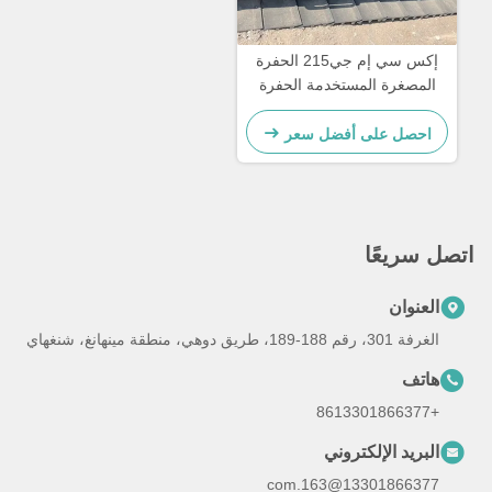
إكس سي إم جي215 الحفرة
المصغرة المستخدمة الحفرة
المستخدمة آلات البناء
احصل على أفضل سعر
اتصل سريعًا
العنوان
الغرفة 301، رقم 188-189، طريق دوهي، منطقة مينهانغ، شنغهاي
هاتف
+8613301866377
البريد الإلكتروني
13301866377@163.com