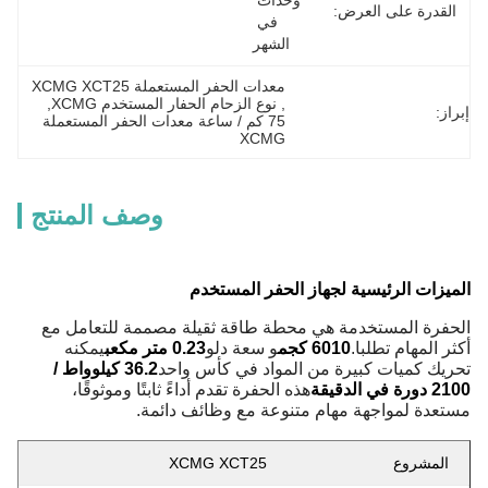
وحدات 
القدرة على العرض:
في 
الشهر
معدات الحفر المستعملة XCMG XCT25
, 
نوع الزحام الحفار المستخدم XCMG
, 
إبراز:
75 كم / ساعة معدات الحفر المستعملة 
XCMG
وصف المنتج
الميزات الرئيسية لجهاز الحفر المستخدم
الحفرة المستخدمة هي محطة طاقة ثقيلة مصممة للتعامل مع
أكثر المهام تطلبا.
6010 كجم
و سعة دلو
0.23 متر مكعب
يمكنه
تحريك كميات كبيرة من المواد في كأس واحد
36.2 كيلوواط /
2100 دورة في الدقيقة
هذه الحفرة تقدم أداءً ثابتًا وموثوقًا،
مستعدة لمواجهة مهام متنوعة مع وظائف دائمة.
المشروع
XCMG XCT25