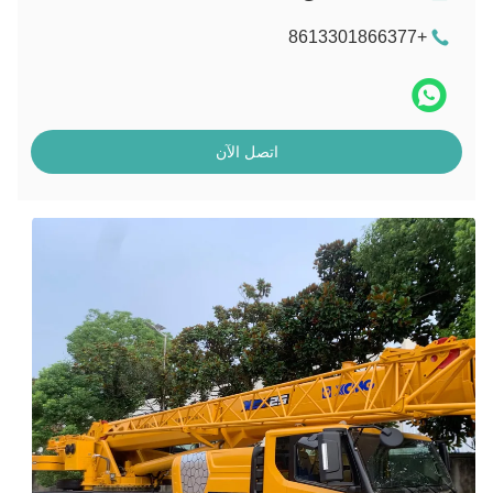
+8613301866377
اتصل الآن