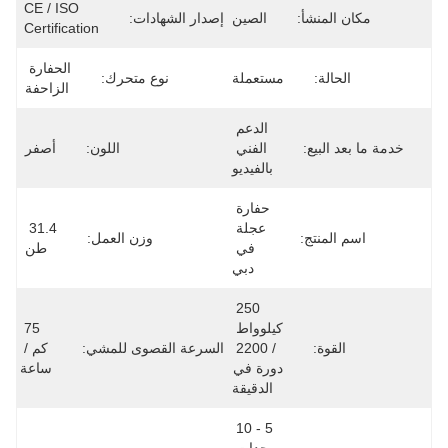
CE / ISO 
مكان المنشأ:
الصين
إصدار الشهادات:
Certification
الحفارة 
الحالة:
مستعملة
نوع متحرك:
الزاحفة
الدعم 
خدمة ما بعد البيع:
الفني 
اللون:
أصفر
بالفيديو
حفارة 
عجلة 
31.4 
اسم المنتج:
وزن العمل:
في 
طن
دبي
250 
كيلوواط 
75 
القوة:
/ 2200 
السرعة القصوى للمشي:
كم / 
دورة في 
ساعة
الدقيقة
5 - 10 