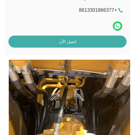
+8613301866377
اتصل الآن