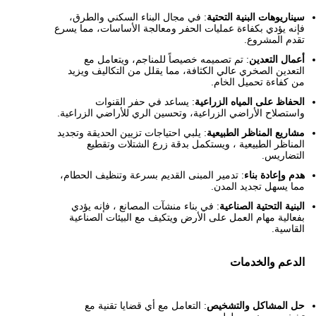
سيناريوهات البنية التحتية
: في مجال البناء السكني والطرق،
فإنه يؤدي بكفاءة عمليات الحفر ومعالجة الأساسات، مما يسرع
تقدم المشروع.
أعمال التعدين
: تم تصميمه خصيصاً للمناجم، ويتعامل مع
التعدين الصخري عالي الكثافة، مما يقلل من التكاليف ويزيد
من كفاءة تحميل الخام.
الحفاظ على المياه الزراعية
: يساعد في حفر القنوات
واستصلاح الأراضي الزراعية، وتحسين الري للأراضي الزراعية.
مشاريع المناظر الطبيعية
: يلبي احتياجات تزيين الحديقة وتجديد
المناظر الطبيعية ، ويستكمل بدقة زرع الشتلات وتقطيع
التضاريس.
هدم وإعادة بناء
: تدمير المبنى القديم بسرعة وتنظيف الحطام،
مما يسهل تجديد المدن.
البنية التحتية الصناعية
: في بناء منشآت المصانع ، فإنه يؤدي
بفعالية مهام العمل على الأرض ويتكيف مع البيئات الصناعية
القاسية.
الدعم والخدمات
حل المشاكل والتشخيص
: التعامل مع أي قضايا تقنية مع