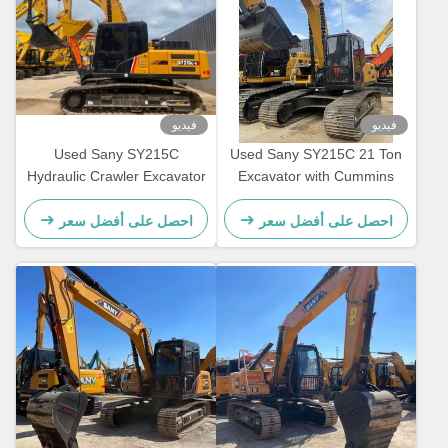
فيديو
فيديو
Used Sany SY215C
Used Sany SY215C 21 Ton
Hydraulic Crawler Excavator
Excavator with Cummins
with Cummins QSB6.7
QSB6.7 Engine and 114 kw
Engine 21800kg Working
Power for Construction
احصل على أفضل سعر
احصل على أفضل سعر
Weight and 114 kw Power
Projects