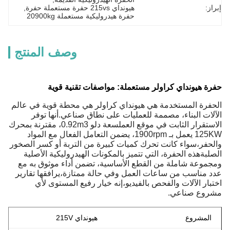
إبراز:
هيونداي 215vs حفرة مستعملة حفرة
, 
حفرة هيدروليكية مستعملة 20900kg
وصف المنتج
حفرة هيونداي كراولر مستعملة: مواصفات تقنية قوية
الحفرة المستخدمة هي هيونداي كراولر هي محطة قوية في عالم
الآلات البناء، مصممة للعمليات على نطاق صناعي.أنها توفر
الاستقرار الثابت في موقع العملسعة دلو 0.92m3، مقترنة بمحرك
125KW يعمل بـ 1900rpm، يضمن التعامل الفعال مع المواد
والحفر،سواء كانت تحرك كميات كبيرة من التربة أو كسر الصخور
الصلبةهذه الحفرة، التي تتميز بالمكونات الهيدروليكية الأصلية
ومجموعة شاملة من القطع الأساسية، تضمن أداء موثوق به مع
عدد مناسب من ساعات العمل وفي حالة ممتازة،يرافقها تقارير
اختبار الآلات والفحص بالفيديو،إنه خيار رفيع المستوى لأي
مشروع صناعي.
المشروع
هيونداي 215V