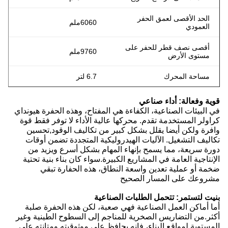
الحد الأقصى لعمق الحفر
6060ملم
العمودي
أقصى نصف قطر للحفر على
9760ملم
مستوى الأرض
مساحة المحرك
6.7 لتر
قوية وفعالة: أداء صناعي
في البيئات الصناعية، الكفاءة هي المفتاح، وهذه الحفرة هيونداي
كراولر المستخدمة تقدم. محركها عالية الأداء لا توفر فقط قوة
وافرة ولكن أيضا يقلل بشكل كبير من تكاليف الوقود,تحسين
تكاليف التشغيل. الآليات الهيدروليكية المتجددة تضمن أوقات
دورة سريعة، مما يسمح بإنهاء المهام بشكل أسرع ويزيد من
الإنتاجية العامة في المشاريع الكبيرة.سواء كان بناء بنية تحتية
ضخمة أو عملية تعدين واسعة النطاق، هذه الحفارة تبقي
مشروعك على المسار الصحيح
بنيت لتستمر: تتحمل الطلبات الصناعية
أما أماكن العمل الصناعية فهي صعبة، لكن هذه الحفرة صلبة
أكثر.من التضاريس الصخرية للمناجم إلى السطوح الطينية وغير
المستوية لمواقع البناء، فإنه يحافظ على موثوقيته ومتانته على