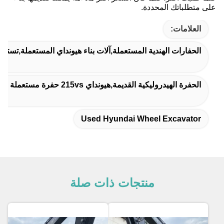
على متطلباتك المحددة.
العلامات:
الحفارات الهندية المستعملة,آلات بناء هيونداي المستعملة,تستخ
الحفرة الهيدروليكية القديمة,هيونداي 215vs حفرة مستعملة حفرة,حفرة هيدروليكية مستعملة 20900kg
Used Hyundai Wheel Excavator
منتجات ذات صلة