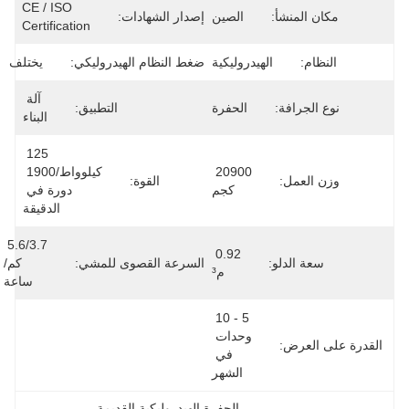
CE / ISO 
مكان المنشأ:
الصين
إصدار الشهادات:
Certification
النظام:
الهيدروليكية
ضغط النظام الهيدروليكي:
يختلف
آلة 
نوع الجرافة:
الحفرة
التطبيق:
البناء
125 
20900 
كيلوواط/1900 
وزن العمل:
القوة:
كجم
دورة في 
الدقيقة
5.6/3.7 
0.92 
سعة الدلو:
السرعة القصوى للمشي:
كم/
م³
ساعة
5 - 10 
وحدات 
القدرة على العرض:
في 
الشهر
الحفرة الهيدروليكية القديمة
, 