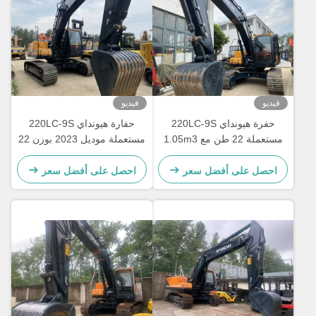
فيديو
فيديو
حفرة هيونداي 220LC-9S
حفارة هيونداي 220LC-9S
مستعملة 22 طن مع 1.05m3
مستعملة موديل 2023 بوزن 22
دلو
طن مع جرافة 1.05 متر مكعب
احصل على أفضل سعر
احصل على أفضل سعر