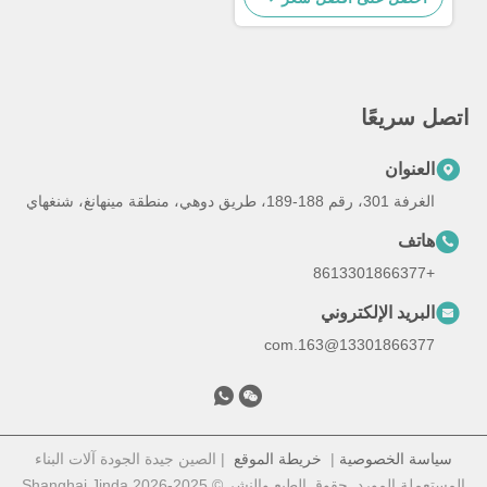
اتصل سريعًا
العنوان
الغرفة 301، رقم 188-189، طريق دوهي، منطقة مينهانغ، شنغهاي
هاتف
+8613301866377
البريد الإلكتروني
13301866377@163.com
سياسة الخصوصية
|
خريطة الموقع
| الصين جيدة الجودة آلات البناء
المستعملة المورد. حقوق الطبع والنشر © 2025-2026 Shanghai Jinda