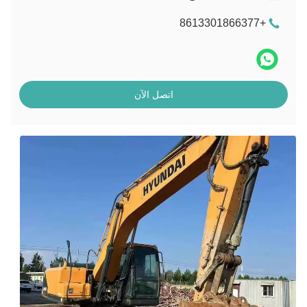
+8613301866377
اتصل الآن