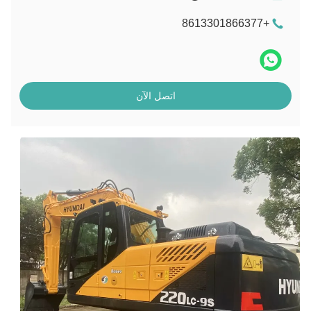
+8613301866377
اتصل الآن