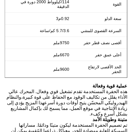
114/كيلوواط 2000 دورة في
القوة
الدقيقة
سعة الدلو
0.92م3
السرعة القصوى للمشي
5.7/3.6 كم/ساعة
أقصى نصف قطر حفر
9750ملم
أعلى عمق حفر
6670ملم
الحد الأقصى لارتفاع
9600ملم
الحفر
عملية قوية وفعالة
هذه الحفرة المستخدمة تقدم تشغيل قوي وفعال. المحرك عالي
الأداء يقلل من تكاليف الوقود مع الحفاظ على قوة كبيرة،والنظام
الهيدروليكي المحسّن يتيح أوقات دورة أسرعهذا المزيج يؤدي إلى
زيادة الإنتاجية في موقع العمل، مما يسمح لك بإكمال المشاريع
بشكل أسرع وكفء.
متينة وطويلة الأمد
تم تصميم الحفرة المستخدمة ليكون متينًا ودائمًا. مساراتها
السميكة للغاية ومضادة للخدر وهياكل ذراعها المُقوية يمكن أن