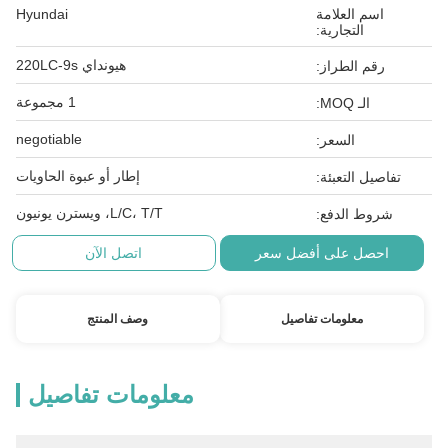
اسم العلامة
Hyundai
التجارية:
هيونداي 220LC-9s
رقم الطراز:
1 مجموعة
الـ MOQ:
negotiable
السعر:
إطار أو عبوة الحاويات
تفاصيل التعبئة:
L/C، T/T، ويسترن يونيون
شروط الدفع:
احصل على أفضل سعر
اتصل الآن
معلومات تفاصيل
وصف المنتج
معلومات تفاصيل