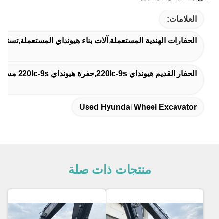
العلامات:
الحفارات الهندية المستعملة,آلات بناء هيونداي المستعملة,تست
الحفار القديم هيونداي 220lc-9s,حفرة هيونداي 220lc-9s مستعملة
Used Hyundai Wheel Excavator
منتجات ذات صلة