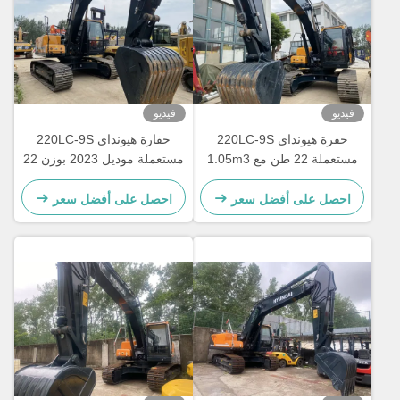
فيديو
فيديو
حفرة هيونداي 220LC-9S
حفارة هيونداي 220LC-9S
مستعملة 22 طن مع 1.05m3
مستعملة موديل 2023 بوزن 22
دلو
طن مع جرافة 1.05 متر مكعب
احصل على أفضل سعر
احصل على أفضل سعر