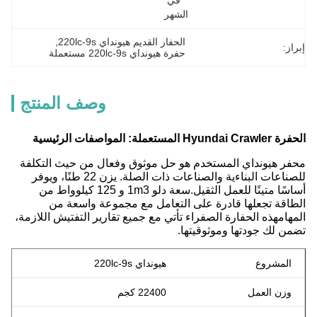
في 
الشهر
الحفار القديم هيونداي 220lc-9s
, 
إبراز:
حفرة هيونداي 220lc-9s مستعملة
وصف المنتج
الحفرة Hyundai Crawler المستعملة: المواصفات الرئيسية
محفر هيونداي المستخدم هو حل موثوق وفعال من حيث التكلفة
للصناعات البناءية والصناعات ذات الصلة. يزن 22 طنًا، ويوفر
أساسًا متينًا للعمل الثقيل.سعة دلو 1m3 و 125 كيلوواط من
الطاقة تجعلها قادرة على التعامل مع مجموعة واسعة من
المهامهذه الحفارة الصفراء تأتي مع جميع تقارير التفتيش اللازمة،
تضمن لك جودتها وموثوقيتها.
المشروع
هيونداي 220lc-9s
وزن العمل
22400 كجم