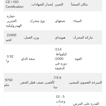
CE / ISO 
مكان المنشأ:
الصين
إصدار الشهادات:
Certification
حفارة 
الميناء:
شنغهاي
نوع متحرك:
الجنزير 
الهيدروليكية
22400 
ماركة المحرك:
هيونداي
وزن العمل:
كجم
114/
كيلوواط 
0.92 
القوة:
2000/
سعة الدلو:
م³
دورة في 
الدقيقة
5.7/3.6 
9750 
السرعة القصوى للمشي:
كم/
أقصى نصف قطر للحفر:
ملم
ساعة
5 - 10 
وحدات 
القدرة على العرض: