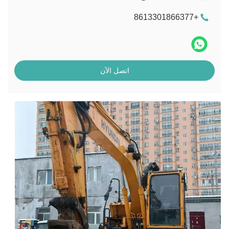
+8613301866377
اتصل الآن