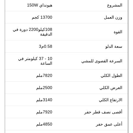
المشروع
هيونداي 150W
وزن العمل
13700 كجم
108
كيلو
2200 دورة في
القوة
الدقيقة
سعة الدلو
0.58م3
10 - 37 كيلومتر في
السرعة القصوى للمشي
الساعة
الطول الكلي
7820ملم
العرض الكلي
2500ملم
الارتفاع الكلي
3140ملم
أقصى نصف قطر حفر
7920ملم
أعلى عمق حفر
4850ملم