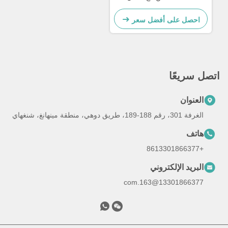
شهرا
احصل على أفضل سعر
اتصل سريعًا
العنوان
الغرفة 301، رقم 188-189، طريق دوهي، منطقة مينهانغ، شنغهاي
هاتف
+8613301866377
البريد الإلكتروني
13301866377@163.com