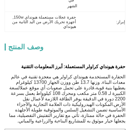
في 
الشهر
حفرة عجلات مستعملة هيونداي 150w
, 
إبراز:
أجهزة تحريك الأرض من اليد الثانية من 
هيونداي
وصف المنتج
حفرة هيونداي كراولر المستعملة: أبرز المعلومات التقنية
الحفارة المستخدمة هيونداي كراولر هي معجزة تقنية في عالم
معدات البناء. وزنها 13.7 طن ووزن الجهاز 13700 كيلوغرام
يعطيها بنية قوية،قادرة على تحمل صعوبات أي موقع عملالسعة
الكبيرة لـ 0.58 متر مكعب ومحرك 108 كيلوواط يعمل بسرعة
2200 دورة في الدقيقة يوفر الطاقة اللازمة لأعمال نقل
الأرض.المكونات الهيدروليكية ذات العلامة التجارية والأجزاء
الأساسية تضمن التشغيل السلس والموثوقية طويلة الأجلهذه
الحفرة في حالة ممتازة، تأتي مع تقارير التفتيش التفصيلية، مما
يجعلها خيار موثوق به للمشاريع البناءية والزراعية والمباني.