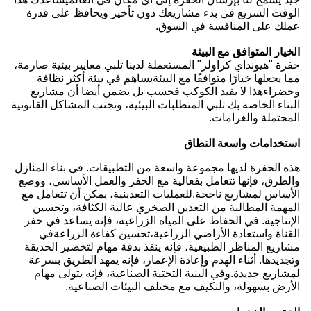
الوقت السريع في بدء مشاريعك دون تأخير ويحافظ على قدرة
عملك على المنافسة في السوق.
الخيار المتوافق مع البيئة
حفرة "هيونداي كراولر" المستعملة لدينا تلبي معايير بيئية صارمة،
مما يجعلها خيارًا متوافقًا مع البيئةيساهم في بيئة أكثر نظافة
وخضراءهذا لا يفيد الكوكب فحسب بل يضمن أيضا أن مشاريع
البناء الخاصة بك تلبي المتطلبات البيئية، وتجنب المشاكل القانونية
المحتملة والغرامات.
استخدامات واسعة النطاق
هذه الحفرة لديها مجموعة واسعة من التطبيقات. في بناء المنازل
والطرق، فإنها تتعامل بفعالية مع الحفر والعمل الأساسي، ووضع
الأساس لمشاريع ناجحة.للعمليات التعدينية، يمكن أن تتعامل مع
المهمة المطالبة من التعدين الصخري عالية الكثافة، وتحسين
الإنتاجية. في الحفاظ على المياه الزراعية، فإنه يساعد في حفر
القناة واستعادة الأراضي الزراعية،تحسين كفاءة الزراعةفي
مشاريع المناظر الطبيعية، فإنه ينفذ بدقة مهام لتخضير الحديقة
وتجديدها. أثناء الهدم وإعادة الإعمار، فإنه يمهد الطريق بسرعة
لمشاريع جديدة.وفي البنية التحتية الصناعية، فإنه يتولى مهام
الأرض بسهولة، والتكيف مع مختلف البيئات الصناعية.