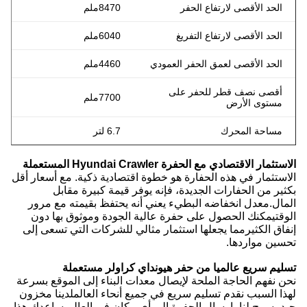
الحد الأقصى لارتفاع الحفر
8470ملم
الحد الأقصى لارتفاع التفريغ
6040ملم
الحد الأقصى لعمق الحفر العمودي
4460ملم
أقصى نصف قطر للحفر على
7700ملم
مستوى الأرض
مساحة المحرك
6.7 لتر
الاستثمار الاقتصادي مع الحفرة Hyundai Crawler المستعملة
الاستثمار في هذه الحفارة هو خطوة اقتصادية ذكية. مع أسعار أقل
بكثير من الحفارات الجديدة، فإنه يوفر قيمة كبيرة مقابل
المال.معدل انخفاضه البطيء يعني أنه يحتفظ بقيمته مع مرور
الوقتيمكنك الحصول على حفرة عالية الجودة وموثوق بها دون
إنفاق الكثيرمما يجعلها استثمار مثالي للشركات التي تسعى إلى
تحسين مواردها.
تسليم سريع عالميا من حفر هيونداي كراولر مستعملة
نحن نفهم الحاجة الملحة لإيصال معدات البناء إلى الموقع بسرعة
لهذا السبب نقدم تسليم سريع في جميع أنحاء العالملدينا مخزون
جيد يسمح لنا بإرسال الحفرة إلى أي مكان في العالميساعدك هذا