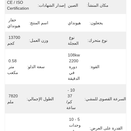
CE / ISO 
مكان المنشأ:
الصين
إصدار الشهادات:
Certification
حفار 
يجعلون:
هيونداي
اسم المنتج:
هيونداي
نوع 
13700 
نوع متحرك:
وزن العمل:
العجلة
كجم
108kw 
0.58 
2200 
القوة:
دورة 
سعة الدلو:
متر 
في 
مكعب
الدقيقة
10 - 
7820 
37 
السرعة القصوى للمشي:
الطول الإجمالي:
كم/
ملم
ساعة
5 - 10 
وحدات 
القدرة على العرض: