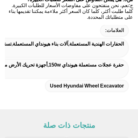
ج:نعم، نحن منفتحون على مفاوضات الأسعار للطلبات الكبيرة.
كلما طلبت أكثر، كلما كان السعر أكثر ملاءمة يمكننا تقديمها بناء
على متطلباتك المحددة.
العلامات:
الحفارات الهندية المستعملة,آلات بناء هيونداي المستعملة,تست
حفرة عجلات مستعملة هيونداي 150w,أجهزة تحريك الأرض من اليد الثانية من هيونداي
Used Hyundai Wheel Excavator
منتجات ذات صلة