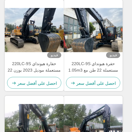
فيديو
فيديو
حفرة هيونداي 220LC-9S
حفارة هيونداي 220LC-9S
مستعملة 22 طن مع 1.05m3
مستعملة موديل 2023 بوزن 22
دلو
طن مع جرافة 1.05 متر مكعب
احصل على أفضل سعر
احصل على أفضل سعر