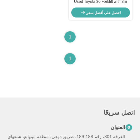
Used Toyota 30 Forklift with 3m
Max Lift Height 2210mm Turning
احصل على أفضل سعر
Radius and 7-12 Days Delivery
1
1
اتصل سريعًا
العنوان
الغرفة 301، رقم 188-189، طريق دوهي، منطقة مينهانغ، شنغهاي