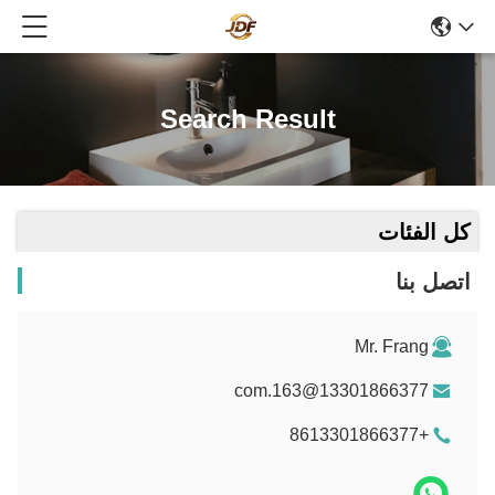
Search Result
كل الفئات
اتصل بنا
Mr. Frang
13301866377@163.com
+8613301866377