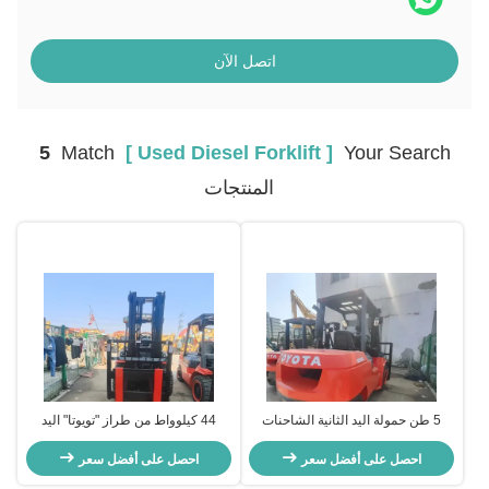
اتصل الآن
5
Match
[ Used Diesel Forklift ]
Your Search
المنتجات
5 طن حمولة اليد الثانية الشاحنات
44 كيلوواط من طراز "تويوتا" اليد
المزدوجة ميني تويوتا 50 الديزل
الثانية للشاحنة الديزل ذات القدرة على
احصل على أفضل سعر
الشاحنات المزدوجة عالية الكفاءة
حمل 5 طن
احصل على أفضل سعر