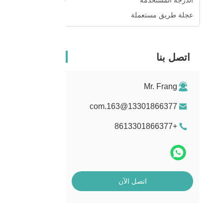
الدرجة المستخدمة
عجلة طريق مستعملة
اتصل بنا
Mr. Frang
13301866377@163.com
+8613301866377
اتصل الآن