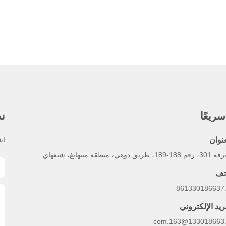
ريعًا
نش
عنوان
اش
1-189، طريق دوهي، منطقة مينهانغ، شنغهاي
تف
ريد الإلكتروني
13301866377@163.