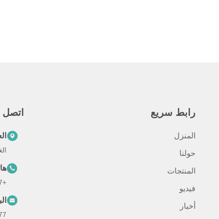
رابط سريع
اتصل س
المنزل
ال
الغرفة 301، رقم 88
حولنا
ها
المنتجات
+8613301866377
فيديو
الب
أخبار
com