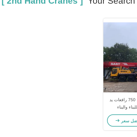
ch
[ 2nd Hand Cranes ]
Your Search
45 متر رفع ساني 750 رافعات يد
ضل سعر