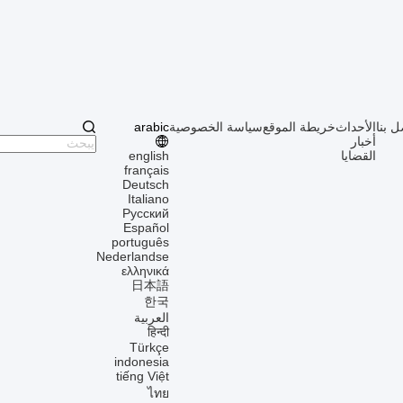
arabic
سياسة الخصوصية
خريطة الموقع
الأحداث
اتصل 
أخبار
english
القضايا
français
Deutsch
Italiano
Русский
Español
português
Nederlandse
ελληνικά
日本語
한국
العربية
हिन्दी
Türkçe
indonesia
tiếng Việt
ไทย