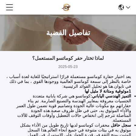
تفاصيل القضية
لماذا تختار حفر كوماتسو المستعمل؟
2025-05-23
يعد اختيار حفارة كوماتسو مستعملة قرارًا استراتيجيًا للغاية لعدة أسباب ،
خاصة بالنظر إلى سمعة كوماتسو العالمية ووجودها القوي ، بما في ذلك
في تايوان.هنا هو تحليل الفوائد الرئيسية:
1موثوقية ومتانة لا مثيل لها
التميز الهندسي الياباني:
كوماتسو هي شركة يابانية متعددة
الجنسيات معروفة بمعايير الهندسة والتصنيع الصارمة.
تم بناء
حفاراتهم مع مكونات عالية الجودة وتصاميم قوية تضمن طول العمر
والأداء الموثوق به، حتى في ظل ظروف صعبة.
هذه الجودة
المتأصلة تترجم إلى انخفاض حالات التعطيل وأوقات التوقف للآلات
المستعملة.
سجل حافل
محفرات كوماتسو لديها تاريخ طويل من الأداء بشكل
موثوق به في بيئات متنوعة في جميع أنحاء العالم.
هذا السجل
المثبت يمنح الثقة في قدرة الجهاز على الاستمرار في العمل