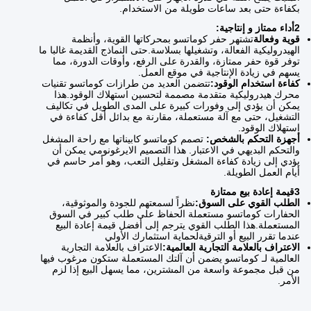
بكفاءة حتى بعد ساعات طويلة من الاستخدام.
2أداء ممتاز و إنتاجية:
قوية وفعالة
تشتهر حفر كوماتسو بمحركاتها القوية، وأنظمة
الهيدروليكية الفعالة، وتشغيلها بسلاسة.
حتى النماذج القديمة غالبا ما
توفر قوة حفر ممتازة، والقدرة على الرفع، وأوقات الدورة، مما
يسهم في زيادة الإنتاجية في موقع العمل.
كفاءة استخدام الوقود:
تتضمن العديد من طرازات كوماتسو تقنيات
محرك هيدروليكية متقدمة مصممة لتحسين استهلاك الوقود.
هذا
يمكن أن يؤدي إلى وفورات كبيرة على المدى الطويل في تكاليف
التشغيل، حتى مع آلة مستعملة، مقارنة مع بدائل أقل كفاءة في
استهلاك الوقود.
أجهزة التحكم بالشخص:
تصمم كوماتسو كابيناتها مع راحة المشغل
والتحكم البديهي في الاعتبار.
هذا التصميم الايرغونومي يمكن أن
يؤدي إلى زيادة كفاءة المشغل وتقليل التعب، وهو أمر حاسم في
أيام العمل الطويلة.
3قيمة إعادة بيع ممتازة
الطلب القوي على السوق:
نظراً لسمعتهم للجودة والموثوقية،
الحفارات كوماتسو مستعملة الحفاظ على طلب كبير في السوق
المستعملة.هذا الطلب القوي يترجم إلى أفضل قيمة إعادة البيع
عندما تقرر البيع أو الترقيةلحماية استثمارك الأولي
الاعتراف بالعلامة التجارية العالمية:
الاعتراف بالعلامة التجارية
العالمية لـ كوماتسو يضمن أن آلتك المستعملة ستكون مرغوب فيها
من قبل مجموعة واسعة من المشترين، مما يسهل البيع إذا لزم
الأمر.